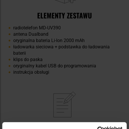
ELEMENTY ZESTAWU
radiotelefon MD-UV390
antena Dualband
oryginalna bateria Li-Ion 2000 mAh
ładowarka sieciowa + podstawka do ładowania
baterii
klips do paska
oryginalny kabel USB do programowania
instrukcja obsługi
NAJWAŻNIEJSZE CECHY