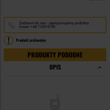
100
100
% of
Zadzwoń do nas - zaproponujemy podobny
towar! +48 713474749
Produkt archiwalny
PRODUKTY PODOBNE
OPIS