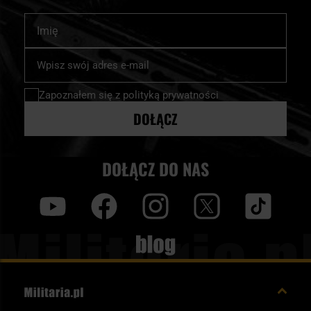
Imię
Subskrybuj
nasz
newsletter:
Zapoznałem się z
polityką prywatności
DOŁĄCZ
DOŁĄCZ DO NAS
y
f
i
t
tt
Blog