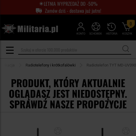
LETNIA WYPRZEDAŻ DO -50%
Zamów dziś - dostawa już jutro!
0
KONTO
SCHOWEK
HISTORIA
KOSZYK
unikacja
Radiotelefony i krótkofalówki
Radiotelefon TYT MD-UV390
PRODUKT, KTÓRY AKTUALNIE
OGLĄDASZ JEST NIEDOSTĘPNY.
SPRAWDŹ NASZE PROPOZYCJE