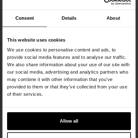
ilość kanałów: 3000
antena Dual-Band 21cm
Consent
Details
About
automatyczna funkcja oszczędzania energii
funkcja Dual band
3000 kanałów w pamięci
This website uses cookies
tony CTCSS i DCS tryb normal i invert
We use cookies to personalise content and ads, to
klasa wodoszczelnośći IP67
provide social media features and to analyse our traffic.
praca z shiftem (dla przemienników)
We also share information about your use of our site with
krok 6.25
our social media, advertising and analytics partners who
blokada klawiatury
możliwość programowania z klawiatury lub z
may combine it with other information that you’ve
komputera
provided to them or that they’ve collected from your use
of their services.
Informacja o producencie i bezpieczeństwo
Allow all