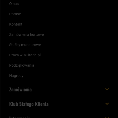
O nas
Pomoc
Kontakt
Zamówienia hurtowe
Służby mundurowe
Praca w Militaria.pl
Podziękowania
Nagrody
Zamówienia
Koszt i czas dostawy
Klub Stałego Klienta
Zamów do 23:00 - dostawa jutro!
Co zyskujesz z kontem KSK