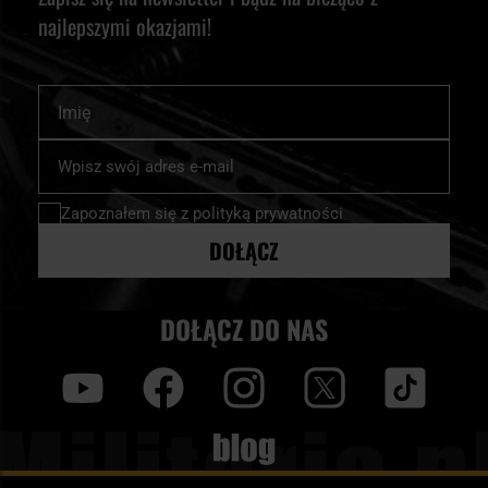
najlepszymi okazjami!
Imię
Subskrybuj
nasz
newsletter:
Zapoznałem się z
polityką prywatności
DOŁĄCZ
DOŁĄCZ DO NAS
y
f
i
t
tt
Blog