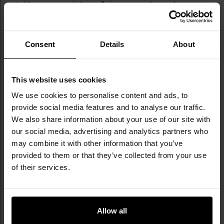
to klasyczny wzór kamuflażu wprowadzony do
amerykańskich sił zbrojnych na początku lat 80.,
wzorowany na wcześniejszym kamuflażu ERDL. Przez
ponad dwie dekady pozostawał standardowym
Consent
Details
About
wzorem używanym przez wojsko USA, aż do końca
pierwszej dekady XXI wieku. Charakteryzuje się
dużymi, nieregularnymi plamami w odcieniach zieleni,
This website uses cookies
brązu, beżu i czerni, co zapewnia dobre właściwości
maskujące i deformujące, szczególnie w terenach
We use cookies to personalise content and ads, to
leśnych. Dzięki swojej skuteczności i globalnej
provide social media features and to analyse our traffic.
rozpoznawalności doczekał się licznych wariacji, które
We also share information about your use of our site with
trafiły do ponad 60 formacji mundurowych na całym
our social media, advertising and analytics partners who
świecie. Wzór ten wywarł również ogromny wpływ na
may combine it with other information that you’ve
popkulturę, przechodząc z zastosowań wojskowych do
provided to them or that they’ve collected from your use
mody codziennej.
of their services.
Informacja o producencie i bezpieczeństwo
Allow all