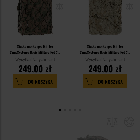
Siatka maskująca Mil-Tec
Siatka maskująca Mil-Tec
CamoSystems Basic Military Net 3 x
CamoSystems Basic Military Net 3 x
3 m - Woodland
3 m - Desert
Wysyłka: Natychmiast
Wysyłka: Natychmiast
249,00 zł
249,00 zł
DO KOSZYKA
DO KOSZYKA