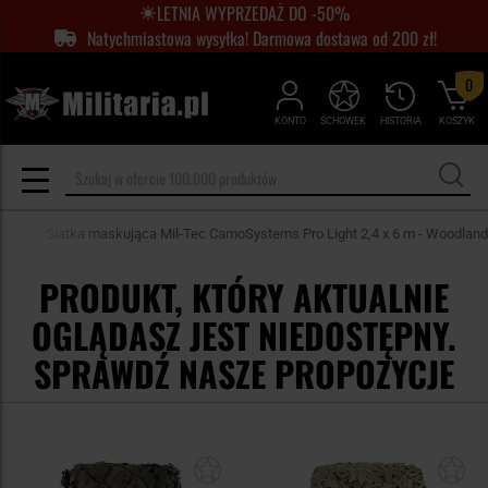
LETNIA WYPRZEDAŻ DO -50%
Natychmiastowa wysyłka! Darmowa dostawa od 200 zł!
0
KONTO
SCHOWEK
HISTORIA
KOSZYK
e
Siatka maskująca Mil-Tec CamoSystems Pro Light 2,4 x 6 m - Woodland
PRODUKT, KTÓRY AKTUALNIE
OGLĄDASZ JEST NIEDOSTĘPNY.
SPRAWDŹ NASZE PROPOZYCJE