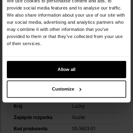
We use cookies to personalise content and ads, to
Kolor/kamuflaż
Odcienie zieleni
provide social media features and to analyse our traffic.
We also share information about your use of our site with
Typ materiału
Naturalny
our social media, advertising and analytics partners who
Faktura materiału
Jednolita (gładka)
may combine it with other information that you’ve
provided to them or that they’ve collected from your use
Elastyczność materiału
Nierozciągliwy
of their services.
Płeć
Męska
Liczba kieszeni
8
Allow all
Materiał główny
100% bawełna
Szlufki na pasek
Tak
Customize
Kolor główny
Olive
Krój
Luźny
Zapięcie rozporka
Guziki
Kod producenta
05-3603-01