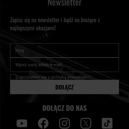
Newsletter
Zapisz się na newsletter i bądź na bieżąco z
najlepszymi okazjami!
Imię
Subskrybuj
nasz
newsletter:
Zapoznałem się z
polityką prywatności
DOŁĄCZ
DOŁĄCZ DO NAS
y
f
i
t
tt