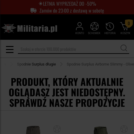
LETNIA WYPRZEDAŻ DO -50%
Zamów do 23:00 z dostawą w sobotę
0
KONTO
SCHOWEK
HISTORIA
KOSZYK
ntów
Spodnie Surplus długie
Spodnie Surplus Airborne Slimmy - Olive
PRODUKT, KTÓRY AKTUALNIE
OGLĄDASZ JEST NIEDOSTĘPNY.
SPRAWDŹ NASZE PROPOZYCJE