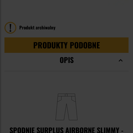
94
100
% of
Produkt archiwalny
PRODUKTY PODOBNE
OPIS
SPODNIE SURPLUS AIRBORNE SLIMMY -