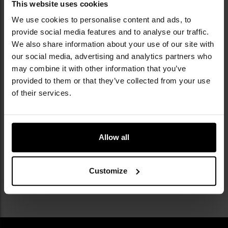
This website uses cookies
We use cookies to personalise content and ads, to
provide social media features and to analyse our traffic.
We also share information about your use of our site with
KOŃCÓWKA SERII
KOŃCÓWKA SERII
our social media, advertising and analytics partners who
Manierka Armii Rumuńskiej 946
Hełm treningowy GB "Cadet"
may combine it with other information that you’ve
ml - jak nowa - Demobil
Black - stan jak nowy - Demobil
provided to them or that they’ve collected from your use
Wysyłka: Natychmiast
Wysyłka: Natychmiast
of their services.
49,99 zł
79,99 zł
DO KOSZYKA
DO KOSZYKA
Allow all
Customize