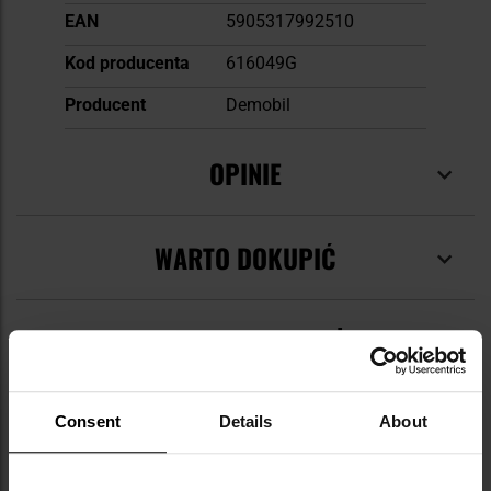
EAN
5905317992510
Kod producenta
616049G
Producent
Demobil
OPINIE
WARTO DOKUPIĆ
INNI OGLĄDALI TEŻ
Consent
Details
About