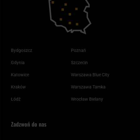
Tax Free
Plecak ewakuacyjny preppersa
Odzież
Bydgoszcz
Poznań
Gdynia
Szczecin
Katowice
Warszawa Blue City
Kraków
Warszawa Tamka
Łódź
Wrocław Bielany
Zadzwoń do nas