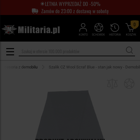
LETNIA WYPRZEDAŻ DO -50%
Zamów do 23:00 z dostawą w sobotę
0
KONTO
SCHOWEK
HISTORIA
KOSZYK
 akcesoria z demobilu
Szalik CZ Wool Scraf Blue - stan jak nowy - Demobil