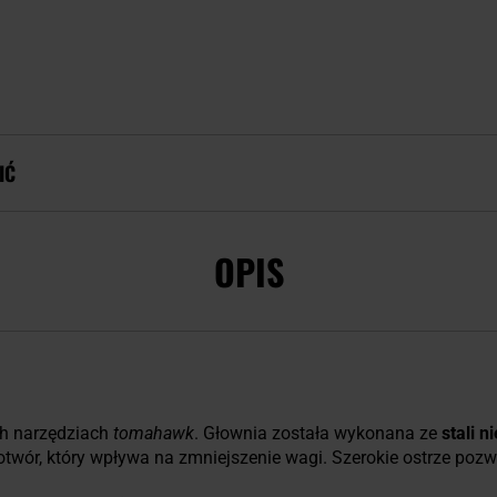
IĆ
OPIS
ch narzędziach
tomahawk
. Głownia została wykonana ze
stali 
wór, który wpływa na zmniejszenie wagi. Szerokie ostrze pozwa