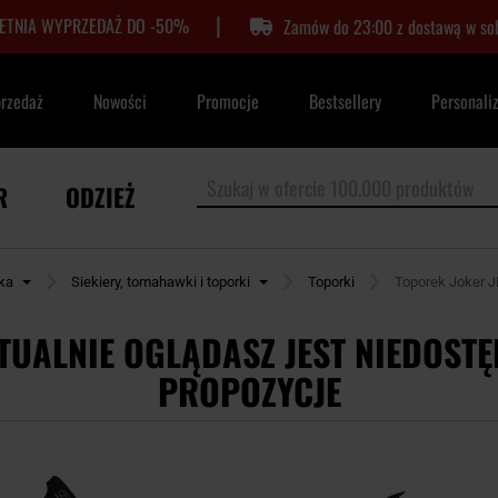
|
LETNIA WYPRZEDAŻ DO -50%
Zamów do 23:00 z dostawą w so
przedaż
Nowości
Promocje
Bestsellery
Personali
R
ODZIEŻ
yka
Siekiery, tomahawki i toporki
Toporki
Toporek Joker 
TUALNIE OGLĄDASZ JEST NIEDOSTĘ
PROPOZYCJE