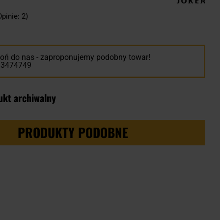
Opinie: 2)
ń do nas - zaproponujemy podobny towar!
13474749
ukt archiwalny
PRODUKTY PODOBNE