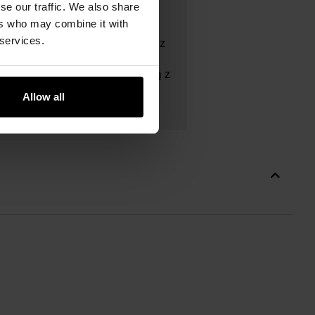
se our traffic. We also share
ers who may combine it with
mi rzemieślniczymi w produkcji
 services.
alowe, myśliwskie, taktyczne oraz
ia. Popularne modele to Artica,
nujące Bowie 9.45″ z rękojeścią z
a jej wyroby cieszą się uznaniem
Allow all