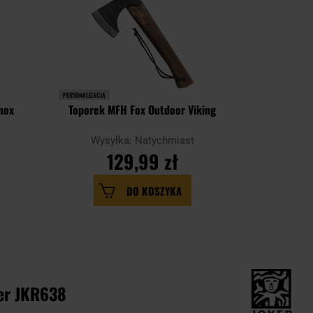
PERSONALIZACJA
PERSONALIZACJA
mox
Toporek MFH Fox Outdoor Viking
Topore
Wysyłka: Natychmiast
Wysy
129,99 zł
DO KOSZYKA
er JKR638