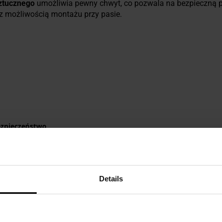
ztucznego
umożliwia pewny chwyt, co pozwala na bezpieczną p
z możliwością montażu przy pasie.
ezpieczeństwo
Details
rki Joker.