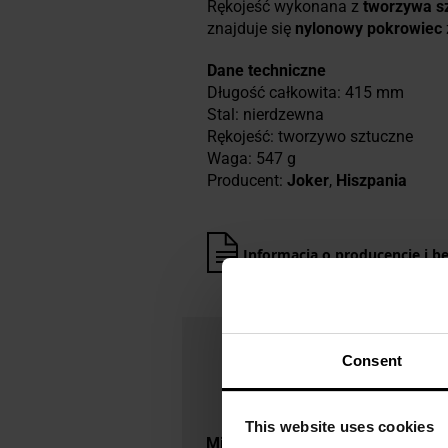
Rękojeść wykonana z
tworzywa s
znajduje się
nylonowy
pokrowiec
Dane techniczne
Długość całkowita: 415 mm
Stal: nierdzewna
Rękojeść: tworzywo sztuczne
Waga: 547 g
Producent:
Joker
,
Hiszpania
Informacja o producencie i b
Consent
This website uses cookies
Militaria.pl jest dystrybutorem ma