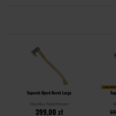
LETNIA WYPR
Toporek Njord Bernt Large
Top
Wysyłka: Natychmiast
W
399,00 zł
69