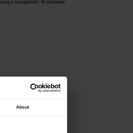
racę z narzędziem. W zestawie
About