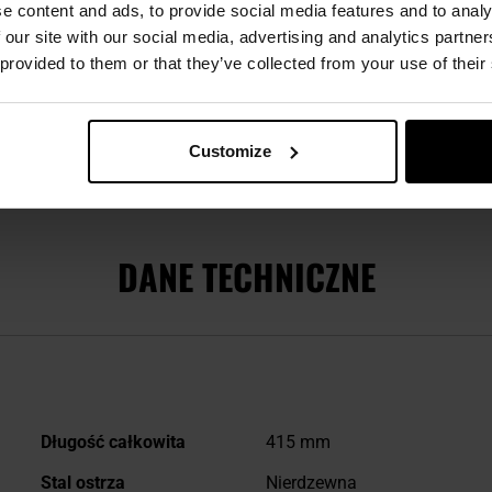
e content and ads, to provide social media features and to analy
 our site with our social media, advertising and analytics partn
ałożona w 1987 roku w Albacete - mieście z głębokimi tradycja
 provided to them or that they’ve collected from your use of their
nymi technologiami, tworząc ręcznie noże bushcraftowe, surviv
riałów takich jak stal Sandvik 14C28N, Micarta czy poroże jelen
entowane podczas IWA 2025 - między innymi Oso TS1 oraz impo
 N695. Marka oferuje jedną z najszerszych gam noży w Europie, 
Customize
h, jak i kolekcjonerów.
DANE TECHNICZNE
Więcej
Długość całkowita
415 mm
informacji
Stal ostrza
Nierdzewna