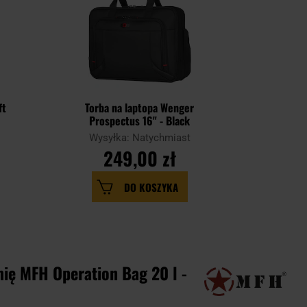
ft
Torba na laptopa Wenger
Torba Br
Prospectus 16" - Black
Wysyłka: Natychmiast
Wysy
249,00 zł
DO KOSZYKA
ię MFH Operation Bag 20 l -