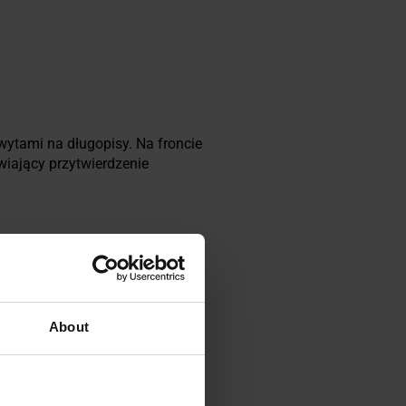
ytami na długopisy. Na froncie
wiający przytwierdzenie
About