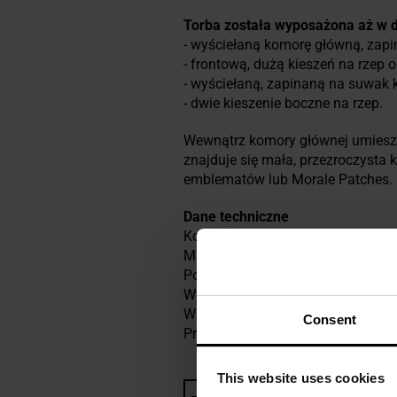
Torba została wyposażona aż w d
- wyściełaną komorę główną, za
- frontową, dużą kieszeń na rzep 
- wyściełaną, zapinaną na suwak k
- dwie kieszenie boczne na rzep.
Wewnątrz komory głównej umies
znajduje się mała, przezroczysta 
emblematów lub Morale Patches.
Dane techniczne
Kolor: Black
Materiał: 100% poliester
Pojemność: 20 l
Wymiary: 40 x 27 x 23 cm
Waga: 1,1 kg
Consent
Producent:
MFH, Niemcy
This website uses cookies