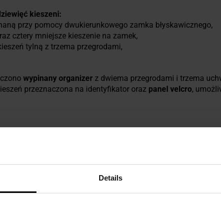
ziewięć kieszeni:
pinaną przy pomocy dwukierunkowego zamka błyskawicznego,
oraz cztery mniejsze kieszenie na zamek,
ieszeń tylną z trzema przegrodami,
zczono
wypinany organizer
z dwiema przegrodami i trzema uchw
kieszeń przeznaczona na identyfikator oraz
panel velcro
, umożli
Details