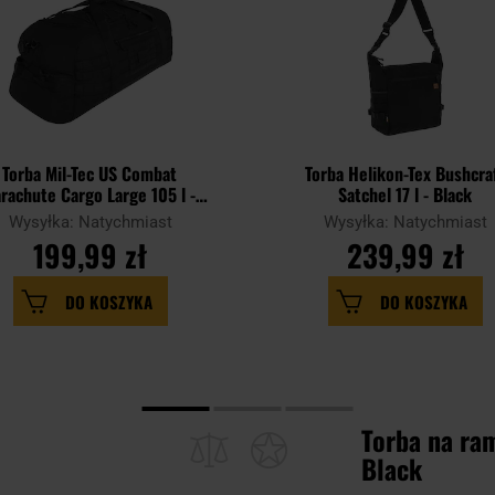
Torba Mil-Tec US Combat
Torba Helikon-Tex Bushcra
rachute Cargo Large 105 l -
Satchel 17 l - Black
Black
Wysyłka: Natychmiast
Wysyłka: Natychmiast
199,99 zł
239,99 zł
DO KOSZYKA
DO KOSZYKA
Torba na ram
Black