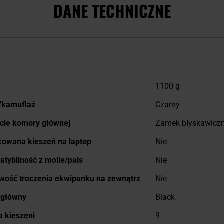
DANE TECHNICZNE
j
1100 g
macji
/kamuflaż
Czarny
cie komory głównej
Zamek błyskawicz
owana kieszeń na laptop
Nie
tybilność z molle/pals
Nie
wość troczenia ekwipunku na zewnątrz
Nie
 główny
Black
a kieszeni
9