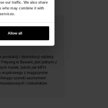
se our traffic. We also share
ers who may combine it with
 services.
Allow all
produkcji i dystrybucji odzieży
 Freyung w Bawarii, jest jednym z
snych marek, takich jak MFH
enia wojskowego z magazynów
ferując szeroki asortyment
żb mundurowych i miłośników