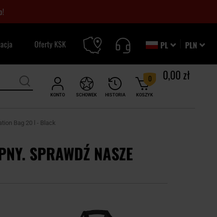
o!
zacja
Oferty KSK
PL
PLN
0,00 zł
0
KONTO
SCHOWEK
HISTORIA
KOSZYK
ion Bag 20 l - Black
PNY. SPRAWDŹ NASZE