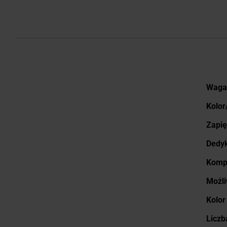
Więce
Waga
infor
Kolor
Zapię
Dedyk
Kompa
Możli
Kolor
Liczb