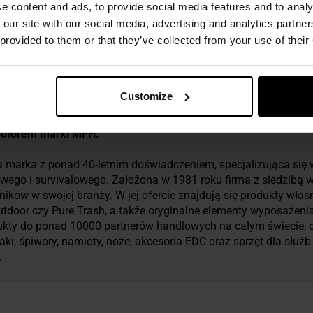
ezpieczeństwo
e content and ads, to provide social media features and to analy
 our site with our social media, advertising and analytics partn
 provided to them or that they’ve collected from your use of their
Customize
rybutorem marki MFH.
marka z ponad 40-letnim doświadczeniem, specjalizująca się w 
owego i survivalowego. Założona w 1981 roku firma z siedzibą w
ików w swojej branży. W jej ofercie znajdują się produkty wła
Outdoor czy Pure Trash, a także oryginalne elementy wyposaż
kty do ponad 10000 partnerów handlowych na całym świecie, o
aki, śpiwory, namioty, noże, akcesoria EDC oraz sprzęt dla słu
.