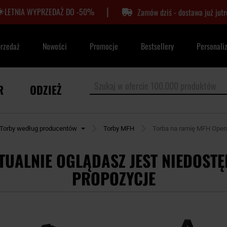
|
LETNIA WYPRZEDAŻ DO -50%
Zamów dziś - dostawa już jutr
przedaż
Nowości
Promocje
Bestsellery
Personali
R
ODZIEŻ
Torby według producentów
Torby MFH
Torba na ramię MFH Operat
TUALNIE OGLĄDASZ JEST NIEDOSTĘ
PROPOZYCJE