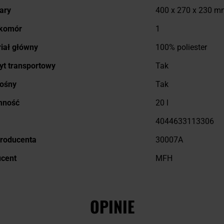
ary
400 x 270 x 230 m
 komór
1
iał główny
100% poliester
t transportowy
Tak
nośny
Tak
mność
20 l
4044633113306
roducenta
30007A
ucent
MFH
OPINIE