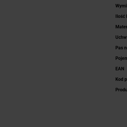
Wymi
Ilość
Mater
Uchwy
Pas 
Poje
EAN
Kod p
Prod