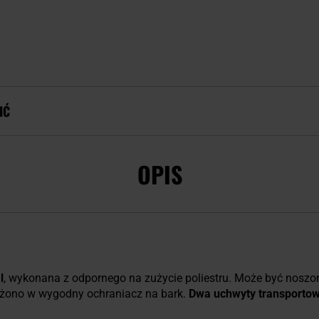
IĆ
OPIS
l
, wykonana z odpornego na zużycie poliestru. Może być nosz
ażono w wygodny ochraniacz na bark.
Dwa uchwyty transporto