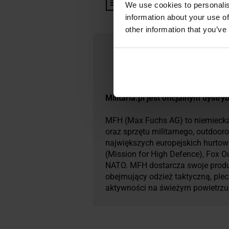
Informacja o producencie i b
We use cookies to personalis
information about your use of
other information that you’ve
Militaria.pl jest oficjalnym dyst
MFH (Max Fuchs AG) to niemiecka 
oraz sprzętu militarnego, outdoor
największych europejskich hurtown
(Mission for High Defence), Fox 
NATO. MFH dostarcza swoje produ
obejmujący odzież taktyczną, plec
aktywności na świeżym powietrzu