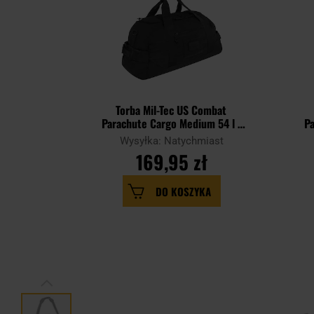
Torba Mil-Tec US Combat
Parachute Cargo Medium 54 l -
Pa
Black
Wysyłka: Natychmiast
169,95 zł
DO KOSZYKA