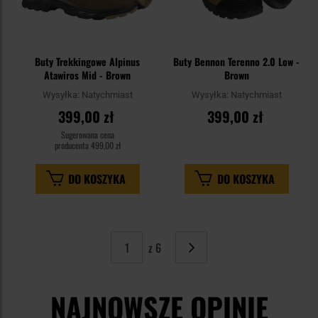
Buty Trekkingowe Alpinus
Buty Bennon Terenno 2.0 Low -
Atawiros Mid - Brown
Brown
Wysyłka:
Natychmiast
Wysyłka:
Natychmiast
399,00 zł
399,00 zł
Sugerowana cena
producenta
499,00 zł
DO KOSZYKA
DO KOSZYKA
z 6
Strona
Następne
NAJNOWSZE OPINIE