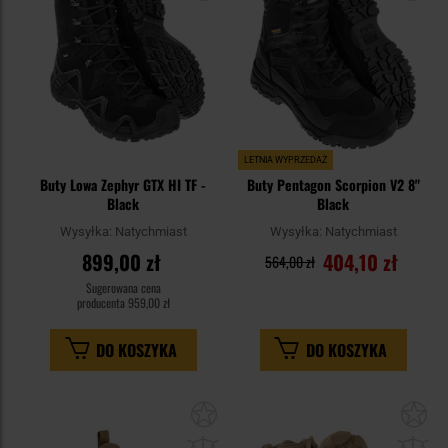
LETNIA WYPRZEDAŻ
Buty Lowa Zephyr GTX HI TF -
Buty Pentagon Scorpion V2 8"
Black
Black
Wysyłka:
Natychmiast
Wysyłka:
Natychmiast
899,00 zł
404,10 zł
564,00 zł
Sugerowana cena
producenta
959,00 zł
DO KOSZYKA
DO KOSZYKA
Dodaj
Do
do
do