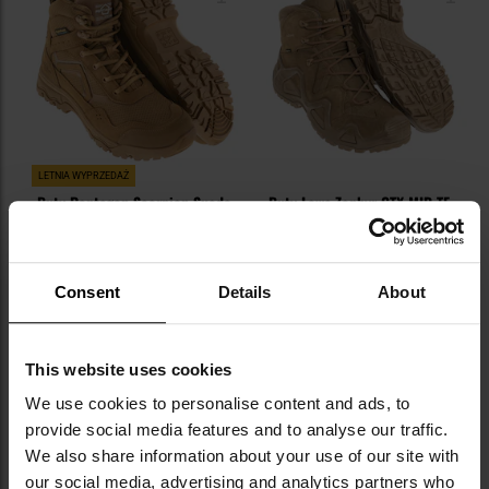
LETNIA WYPRZEDAŻ
Buty Pentagon Scorpion Suede
Buty Lowa Zephyr GTX MID TF -
V2 6" Coyote
Coyote OP
Wysyłka:
Natychmiast
Wysyłka:
Natychmiast
449,10 zł
799,00 zł
532,00 zł
Consent
Details
About
Sugerowana cena
producenta
849,00 zł
This website uses cookies
DO KOSZYKA
DO KOSZYKA
We use cookies to personalise content and ads, to
provide social media features and to analyse our traffic.
Dodaj
Do
We also share information about your use of our site with
do
do
our social media, advertising and analytics partners who