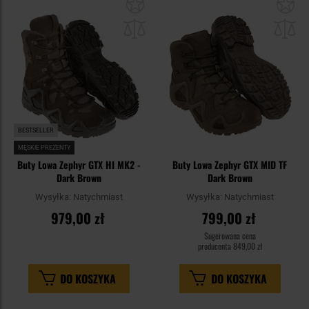
Dodaj
Do
do
do
schowka
sc
BESTSELLER
MĘSKIE PREZENTY
Buty Lowa Zephyr GTX HI MK2 -
Buty Lowa Zephyr GTX MID TF
Dark Brown
Dark Brown
Wysyłka:
Natychmiast
Wysyłka:
Natychmiast
979,00 zł
799,00 zł
Sugerowana cena
producenta
849,00 zł
DO KOSZYKA
DO KOSZYKA