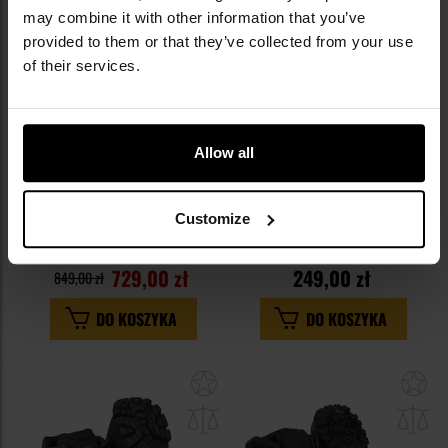
schowka
sc
may combine it with other information that you’ve
provided to them or that they’ve collected from your use
of their services.
Allow all
PROMOCJA
Buty Lowa Zephyr GTX MID TF -
Buty M-Tac Shooter Mid -
Wolf
Coyote
Customize
Wysyłka:
Natychmiast
Wysyłka:
Natychmiast
729,00 zł
249,00 zł
849,00 zł
DO KOSZYKA
DO KOSZYKA
Dodaj
Do
do
do
schowka
sc