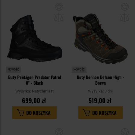
Dodaj
Do
do
do
schowka
sc
NOWOŚĆ
NOWOŚĆ
Buty Pentagon Predator Patrol
Buty Bennon Defcon High -
8" - Black
Brown
Wysyłka:
Natychmiast
Wysyłka:
3 dni
699,00 zł
519,00 zł
DO KOSZYKA
DO KOSZYKA
Dodaj
Do