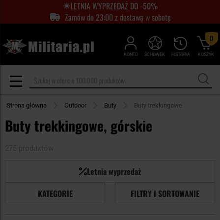
LETNIA WYPRZEDAŻ DO -50%
Zamów do 23:00 z dostawą w sobotę
0
KONTO
SCHOWEK
HISTORIA
KOSZYK
Strona główna
Outdoor
Buty
Buty trekkingowe
Buty trekkingowe, górskie
275 produktów
Letnia wyprzedaż
KATEGORIE
FILTRY I SORTOWANIE