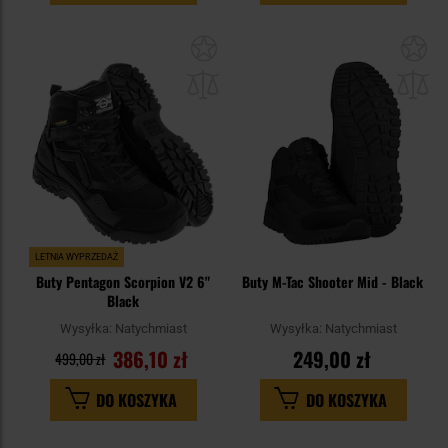
Dodaj
Do
do
do
schowka
sc
LETNIA WYPRZEDAŻ
Buty Pentagon Scorpion V2 6"
Buty M-Tac Shooter Mid - Black
Black
Wysyłka:
Natychmiast
Wysyłka:
Natychmiast
386,10 zł
249,00 zł
499,00 zł
DO KOSZYKA
DO KOSZYKA