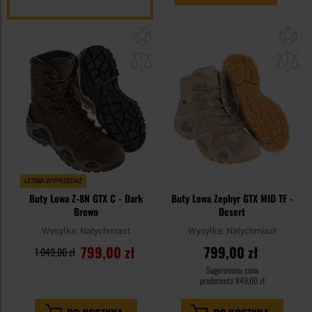
Dodaj
Do
do
do
schowka
sc
LETNIA WYPRZEDAŻ
Buty Lowa Z-8N GTX C - Dark
Buty Lowa Zephyr GTX MID TF -
Brown
Desert
Wysyłka:
Natychmiast
Wysyłka:
Natychmiast
799,00 zł
799,00 zł
1 049,00 zł
Sugerowana cena
producenta
849,00 zł