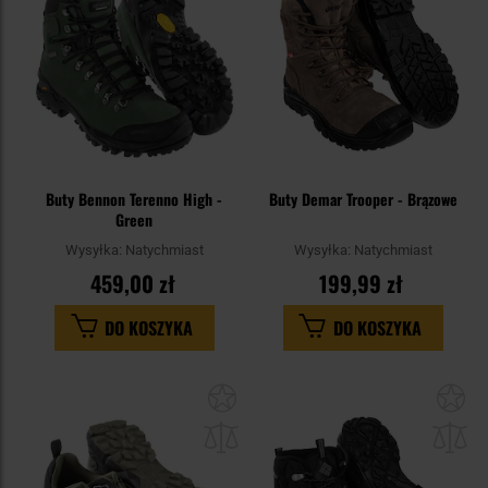
Buty Bennon Terenno High -
Buty Demar Trooper - Brązowe
Green
Wysyłka:
Natychmiast
Wysyłka:
Natychmiast
459,00 zł
199,99 zł
DO KOSZYKA
DO KOSZYKA
Dodaj
Do
do
do
schowka
sc