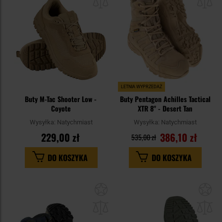
schowka
sc
LETNIA WYPRZEDAŻ
Buty M-Tac Shooter Low -
Buty Pentagon Achilles Tactical
Coyote
XTR 8" - Desert Tan
Wysyłka:
Natychmiast
Wysyłka:
Natychmiast
229,00 zł
386,10 zł
535,00 zł
DO KOSZYKA
DO KOSZYKA
Dodaj
Do
do
do
schowka
sc