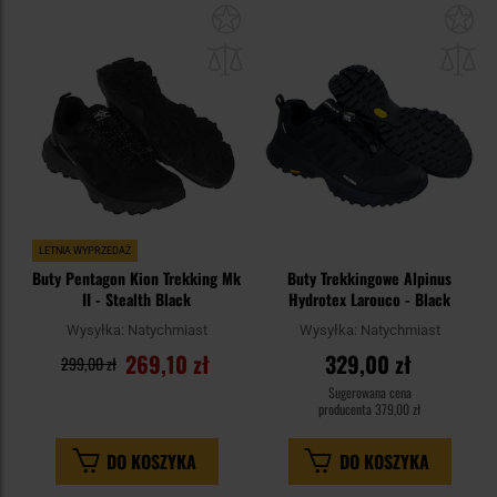
Dodaj
Do
do
do
schowka
sc
LETNIA WYPRZEDAŻ
Buty Pentagon Kion Trekking Mk
Buty Trekkingowe Alpinus
II - Stealth Black
Hydrotex Larouco - Black
Wysyłka:
Natychmiast
Wysyłka:
Natychmiast
269,10 zł
329,00 zł
299,00 zł
Sugerowana cena
producenta
379,00 zł
DO KOSZYKA
DO KOSZYKA