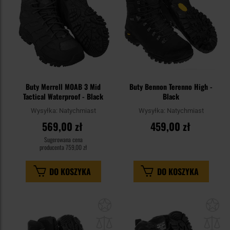
Buty Merrell MOAB 3 Mid
Buty Bennon Terenno High -
Tactical Waterproof - Black
Black
Wysyłka:
Natychmiast
Wysyłka:
Natychmiast
569,00 zł
459,00 zł
Sugerowana cena
producenta
759,00 zł
DO KOSZYKA
DO KOSZYKA
Dodaj
Do
do
do
schowka
sc