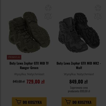
Dodaj
Do
do
do
schowka
sc
PROMOCJA
Buty Lowa Zephyr GTX MID TF
Buty Lowa Zephyr GTX MID MK2 -
Ranger Green
Wolf
Wysyłka:
Natychmiast
Wysyłka:
Natychmiast
729,00 zł
849,00 zł
849,00 zł
Sugerowana cena
producenta
899,00 zł
DO KOSZYKA
DO KOSZYKA