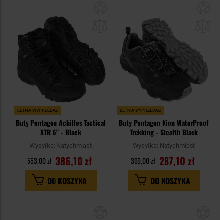
Dodaj
Do
do
do
schowka
sc
LETNIA WYPRZEDAŻ
LETNIA WYPRZEDAŻ
Buty Pentagon Achilles Tactical
Buty Pentagon Kion WaterProof
XTR 6" - Black
Trekking - Stealth Black
Wysyłka:
Natychmiast
Wysyłka:
Natychmiast
386,10 zł
287,10 zł
553,00 zł
399,00 zł
DO KOSZYKA
DO KOSZYKA
Dodaj
Do