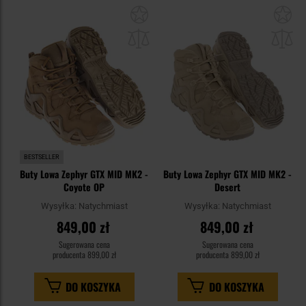
Dodaj
Do
do
do
schowka
sc
BESTSELLER
Buty Lowa Zephyr GTX MID MK2 -
Buty Lowa Zephyr GTX MID MK2 -
Coyote OP
Desert
Wysyłka:
Natychmiast
Wysyłka:
Natychmiast
849,00 zł
849,00 zł
Sugerowana cena
Sugerowana cena
producenta
899,00 zł
producenta
899,00 zł
DO KOSZYKA
DO KOSZYKA