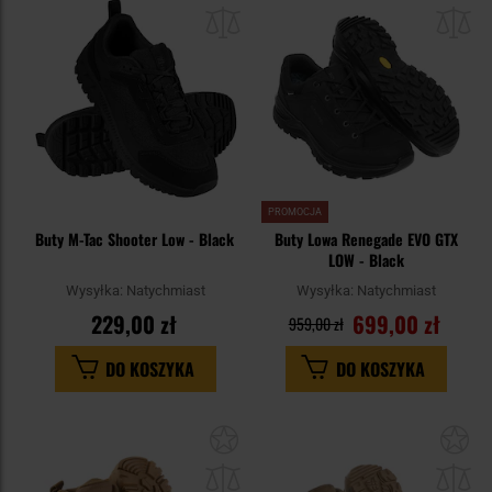
do
do
schowka
sc
PROMOCJA
Buty M-Tac Shooter Low - Black
Buty Lowa Renegade EVO GTX
LOW - Black
Wysyłka:
Natychmiast
Wysyłka:
Natychmiast
229,00 zł
699,00 zł
959,00 zł
DO KOSZYKA
DO KOSZYKA
Dodaj
Do
do
do
schowka
sc