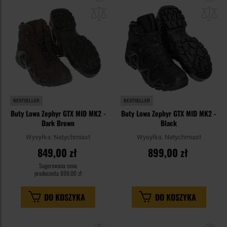
do
do
schowka
sc
BESTSELLER
BESTSELLER
Buty Lowa Zephyr GTX MID MK2 -
Buty Lowa Zephyr GTX MID MK2 -
Dark Brown
Black
Wysyłka:
Natychmiast
Wysyłka:
Natychmiast
849,00 zł
899,00 zł
Sugerowana cena
producenta
899,00 zł
DO KOSZYKA
DO KOSZYKA