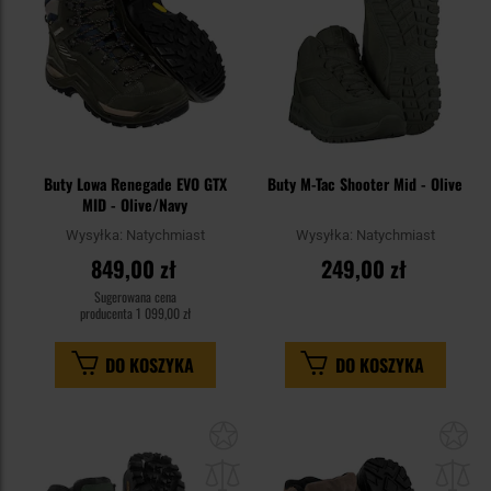
Buty Lowa Renegade EVO GTX
Buty M-Tac Shooter Mid - Olive
MID - Olive/Navy
Wysyłka:
Natychmiast
Wysyłka:
Natychmiast
849,00 zł
249,00 zł
Sugerowana cena
producenta
1 099,00 zł
DO KOSZYKA
DO KOSZYKA
Dodaj
Do
do
do
schowka
sc