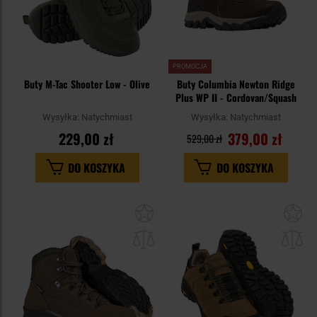
PROMOCJA
Buty M-Tac Shooter Low - Olive
Buty Columbia Newton Ridge
Plus WP II - Cordovan/Squash
Wysyłka:
Natychmiast
Wysyłka:
Natychmiast
229,00 zł
379,00 zł
529,00 zł
DO KOSZYKA
DO KOSZYKA
Dodaj
Do
do
do
schowka
sc