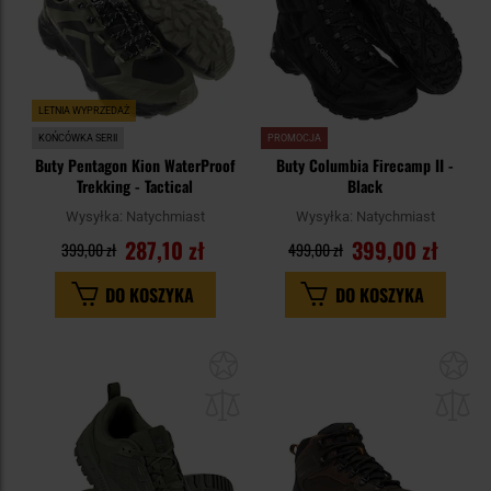
LETNIA WYPRZEDAŻ
KOŃCÓWKA SERII
PROMOCJA
Buty Pentagon Kion WaterProof
Buty Columbia Firecamp II -
Trekking - Tactical
Black
Wysyłka:
Natychmiast
Wysyłka:
Natychmiast
287,10 zł
399,00 zł
399,00 zł
499,00 zł
DO KOSZYKA
DO KOSZYKA
Dodaj
Do
do
do
schowka
sc