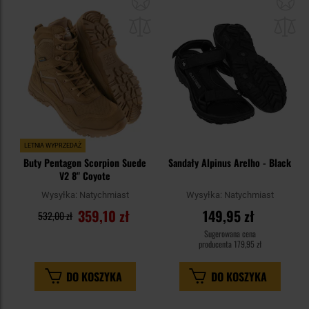
do
do
schowka
sc
LETNIA WYPRZEDAŻ
Buty Pentagon Scorpion Suede
Sandały Alpinus Arelho - Black
V2 8" Coyote
Wysyłka:
Natychmiast
Wysyłka:
Natychmiast
359,10 zł
149,95 zł
532,00 zł
Sugerowana cena
producenta
179,95 zł
DO KOSZYKA
DO KOSZYKA