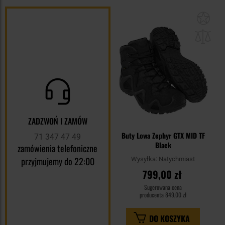
Dod
do
sc
ZADZWOŃ I ZAMÓW
Buty Lowa Zephyr GTX MID TF
71 347 47 49
Black
zamówienia telefoniczne
przyjmujemy do 22:00
Wysyłka:
Natychmiast
799,00 zł
Sugerowana cena
producenta
849,00 zł
DO KOSZYKA