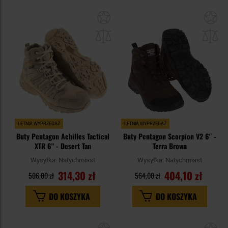
Dodaj
Do
do
do
schowka
sc
LETNIA WYPRZEDAŻ
LETNIA WYPRZEDAŻ
Buty Pentagon Achilles Tactical
Buty Pentagon Scorpion V2 6" -
XTR 6" - Desert Tan
Terra Brown
Wysyłka:
Natychmiast
Wysyłka:
Natychmiast
314,30 zł
404,10 zł
506,00 zł
564,00 zł
DO KOSZYKA
DO KOSZYKA
Dodaj
Do