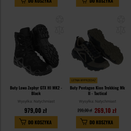
DO KOSZYKA
DO KOSZYKA
Dodaj
Do
do
do
schowka
sc
LETNIA WYPRZEDAŻ
Buty Lowa Zephyr GTX HI MK2 -
Buty Pentagon Kion Trekking Mk
Black
II - Tactical
Wysyłka:
Natychmiast
Wysyłka:
Natychmiast
979,00 zł
269,10 zł
299,00 zł
DO KOSZYKA
DO KOSZYKA