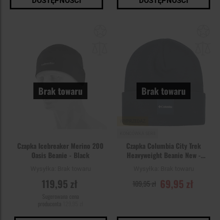
DOSTĘPNOŚCI
DOSTĘPNOŚCI
Dodaj
Do
do
do
schowka
sc
Brak towaru
Brak towaru
WYPRZEDAŻ
KOŃCÓWKA SERII
Czapka Icebreaker Merino 200
Czapka Columbia City Trek
Oasis Beanie - Black
Heavyweight Beanie New -
Collegiate Navy
Wysyłka:
Brak towaru
Wysyłka:
Brak towaru
119,95 zł
69,95 zł
109,95 zł
Sugerowana cena
producenta
129,95 zł