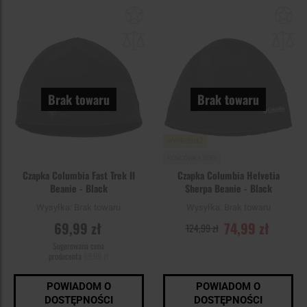
Dodaj
Do
do
do
schowka
sc
Brak towaru
Brak towaru
WYPRZEDAŻ
KOŃCÓWKA SERII
Czapka Columbia Fast Trek II
Czapka Columbia Helvetia
Beanie - Black
Sherpa Beanie - Black
Wysyłka:
Brak towaru
Wysyłka:
Brak towaru
69,99 zł
74,99 zł
124,99 zł
Sugerowana cena
producenta
89,99 zł
POWIADOM O
POWIADOM O
DOSTĘPNOŚCI
DOSTĘPNOŚCI