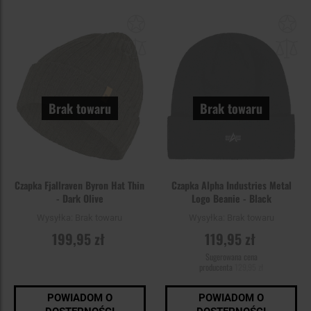
Dodaj
Do
do
do
schowka
sc
Brak towaru
Brak towaru
Czapka Fjallraven Byron Hat Thin
Czapka Alpha Industries Metal
- Dark Olive
Logo Beanie - Black
Wysyłka:
Brak towaru
Wysyłka:
Brak towaru
199,95 zł
119,95 zł
Sugerowana cena
producenta
129,95 zł
POWIADOM O
POWIADOM O