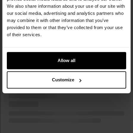
We also share information about your use of our site with
our social media, advertising and analytics partners who
may combine it with other information that you’ve
z 7
provided to them or that they’ve collected from your use
Strona
Poprzednie
of their services.
NAJNOWSZE OPINIE
Allow all
Czapka 4F Beanie CAPU318 - Czarna
Customize
31,50 zł
59,99 zł