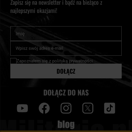
Zapisz się na newsletter i bądź na bieżąco z
najlepszymi okazjami!
Imię
Subskrybuj
nasz
newsletter:
Zapoznałem się z
polityką prywatności
DOŁĄCZ
DOŁĄCZ DO NAS
y
f
i
t
tt
Blog