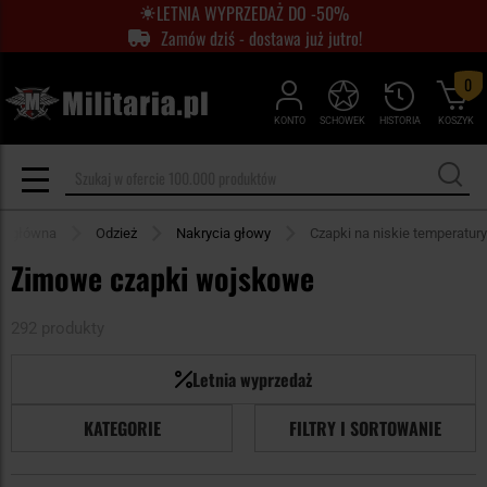
LETNIA WYPRZEDAŻ DO -50%
Zamów dziś - dostawa już jutro!
0
KONTO
SCHOWEK
HISTORIA
KOSZYK
na główna
Odzież
Nakrycia głowy
Czapki na niskie temperatury
Zimowe czapki wojskowe
292 produkty
Letnia wyprzedaż
KATEGORIE
FILTRY I SORTOWANIE