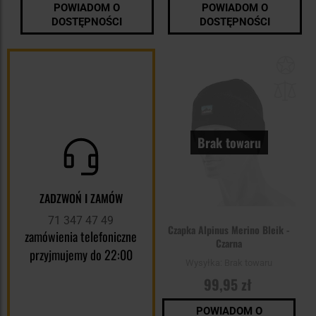
POWIADOM O
POWIADOM O
DOSTĘPNOŚCI
DOSTĘPNOŚCI
Dod
do
sc
Brak towaru
ZADZWOŃ I ZAMÓW
71 347 47 49
Czapka Alpinus Merino Bleik -
zamówienia telefoniczne
Czarna
przyjmujemy do 22:00
Wysyłka:
Brak towaru
99,95 zł
POWIADOM O