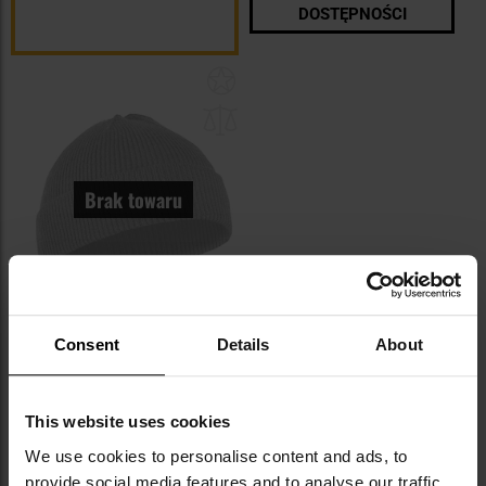
DOSTĘPNOŚCI
Dodaj
do
schowka
Brak towaru
NOWOŚĆ
Czapka UF PRO Watch Cap - Grey
Consent
Details
About
Wysyłka:
Brak towaru
149,95 zł
This website uses cookies
We use cookies to personalise content and ads, to
POWIADOM O
DOSTĘPNOŚCI
provide social media features and to analyse our traffic.