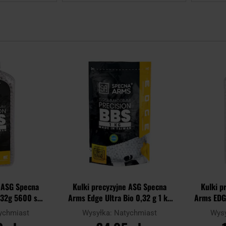
Dodaj
Dodaj
do
do
schowka
schowka
e ASG Specna
Kulki precyzyjne ASG Specna
Kulki p
,32g 5600 szt.
Arms Edge Ultra Bio 0,32 g 1 kg
Arms EDG
e
- Białe
ychmiast
Wysyłka:
Natychmiast
Wys