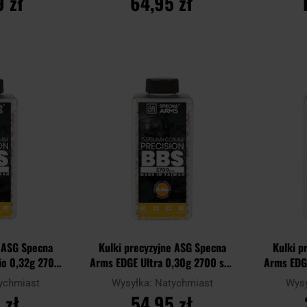
 zł
64,95 zł
YKA
DO KOSZYKA
D
Dodaj
Dodaj
Porównaj
Porównaj
do
do
schowka
schowka
e ASG Specna
Kulki precyzyjne ASG Specna
Kulki p
io 0,32g 2700
Arms EDGE Ultra 0,30g 2700 szt.
Arms EDGE
iałe
- Białe
ychmiast
Wysyłka:
Natychmiast
Wys
 zł
54,95 zł