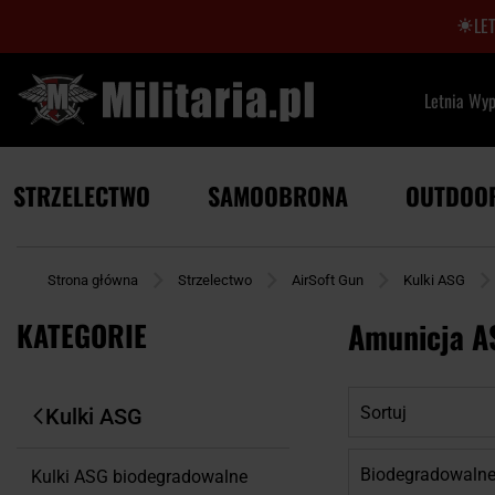
LE
Letnia Wy
STRZELECTWO
SAMOOBRONA
OUTDOO
Strona główna
Strzelectwo
AirSoft Gun
Kulki ASG
KATEGORIE
Amunicja A
Sortuj
Kulki ASG
Biodegradowaln
Kulki ASG biodegradowalne