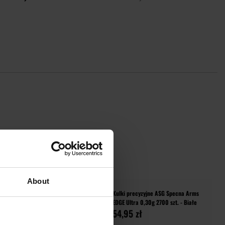
DO KOSZYKA
POWIADOM O
DOSTĘPNOŚCI
aj
Porównaj
PINIE
About
Specna Arms
Kulki precyzyjne ASG Specna Arms
zt. - Białe
EDGE Ultra 0,30g 2700 szt. - Białe
54,95 zł