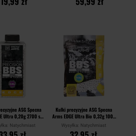
119,99 zł
59,99 zł
O KOSZYKA
DO KOSZYKA
Dodaj
Dodaj
Porównaj
do
do
schowka
schowk
recyzyjne ASG Specna
Kulki precyzyjne ASG Specna
 Ultra 0,20g 2700 szt.
Arms EDGE Ultra Bio 0,32g 1000
- Białe
szt. - White
yłka:
Natychmiast
Wysyłka:
Natychmiast
33,95 zł
32,95 zł