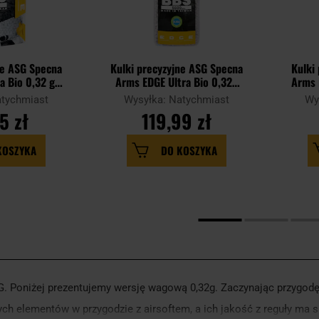
ne ASG Specna
Kulki precyzyjne ASG Specna
Kulki
a Bio 0,32 g 1
Arms EDGE Ultra Bio 0,32g
Arms 
Białe
5600 szt. - Białe
atychmiast
Wysyłka: Natychmiast
Wy
5 zł
119,99 zł
KOSZYKA
DO KOSZYKA
 Poniżej prezentujemy wersję wagową 0,32g. Zaczynając przygodę 
ch elementów w przygodzie z airsoftem, a ich jakość z reguły ma sp