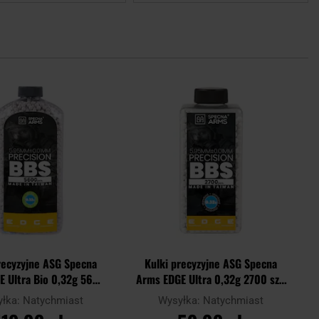
Dodaj
Doda
do
do
schowka
scho
recyzyjne ASG Specna
Kulki precyzyjne ASG Specna
E Ultra Bio 0,32g 5600
Arms EDGE Ultra 0,32g 2700 szt.
szt. - Białe
- Białe
yłka:
Natychmiast
Wysyłka:
Natychmiast