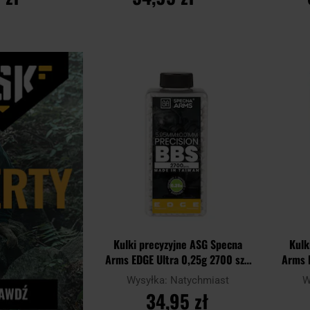
YKA
DO KOSZYKA
D
Dodaj
Porównaj
Porównaj
do
schowka
Kulki precyzyjne ASG Specna
Kulk
Arms EDGE Ultra 0,25g 2700 szt.
Arms E
- Białe
Wysyłka:
Natychmiast
W
34,95 zł