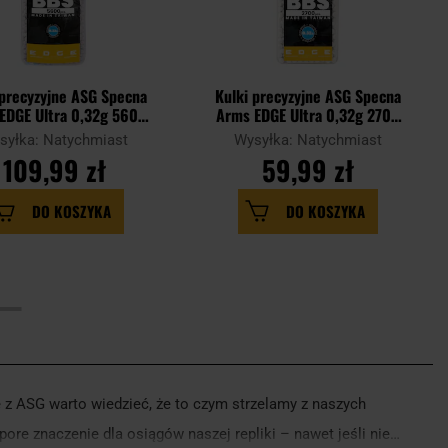
 precyzyjne ASG Specna
Kulki precyzyjne ASG Specna
EDGE Ultra 0,32g 5600
Arms EDGE Ultra 0,32g 2700
szt. - Białe
szt. - Białe
syłka: Natychmiast
Wysyłka: Natychmiast
109,99 zł
59,99 zł
DO KOSZYKA
DO KOSZYKA
z ASG warto wiedzieć, że to czym strzelamy z naszych
ore znaczenie dla osiągów naszej repliki – nawet jeśli nie