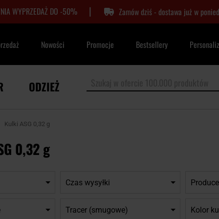
|
TNIA WYPRZEDAŻ DO -50%
Zamów dziś - dostawa już w ponied
przedaż
Nowości
Promocje
Bestsellery
Personali
R
ODZIEŻ
Kulki ASG 0,32 g
SG 0,32 g
Czas wysyłki
Produce
e
Tracer (smugowe)
Kolor ku