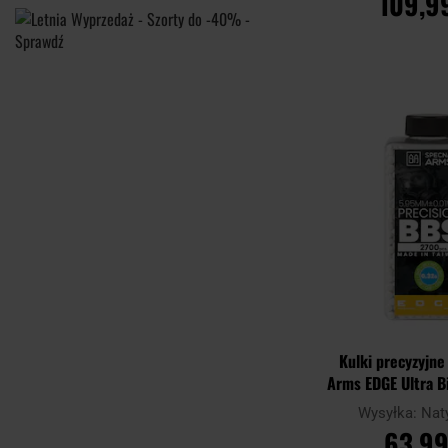
109,99
DO KOSZ
Porównaj
Kulki precyzyjn
Arms EDGE Ultra B
szt. - B
Wysyłka:
Nat
63,99