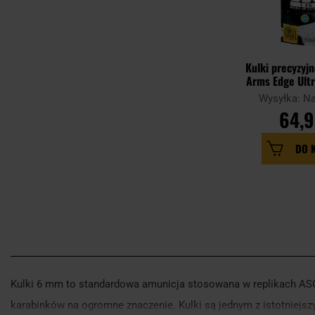
Kulki precyzyj
Arms Edge Ultr
kg - 
Wysyłka: N
64,9
DO 
Kulki 6 mm to standardowa amunicja stosowana w replikach ASG.
karabinków na ogromne znaczenie. Kulki są jednym z istotniejszy