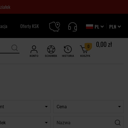
ziałek
zacja
Oferty KSK
PL
PLN
0,00 zł
0
KONTO
SCHOWEK
HISTORIA
KOSZYK
nt
Cena
Nazwa:
Filtr
lek