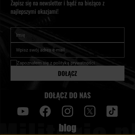
Zapisz się na newsletter i bądź na bieżąco z
najlepszymi okazjami!
Imię
Subskrybuj
nasz
newsletter:
Zapoznałem się z
polityką prywatności
DOŁĄCZ
DOŁĄCZ DO NAS
y
f
i
t
tt
Blog