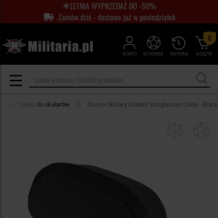
LETNIA WYPRZEDAŻ DO -50%
Zamów dziś - dostawa już w poniedziałek
0
KONTO
SCHOWEK
HISTORIA
KOSZYK
Etui i paski do okularów
Etui na okulary Condor Sunglasses Case - Black