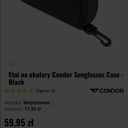
1/3
Etui na okulary Condor Sunglasses Case -
Black
Ocena:
(Opinie: 6)
94
100
% of
Wysyłka:
Natychmiast
Dostawa:
11,95 zł
59,95 zł