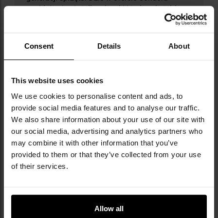
znajdują się nie tylko plecaki i torby, ale także
kamizelki, ładownice, odzież bojowa i szeroka
gama akcesoriów dostosowanych do potrzeb
profesjonalistów. Marka znana jest z
Consent
Details
About
praktycznych rozwiązań, wytrzymałych
materiałów i konstrukcji sprawdzonych w
realnych warunkach działań taktycznych. W
This website uses cookies
czasie pandemii Condor aktywnie wspierał
lokalne społeczności i służby medyczne w USA,
We use cookies to personalise content and ads, to
dostarczając im środki ochrony. Firma stale
provide social media features and to analyse our traffic.
inwestuje w rozwój i innowacje, dbając o to, by
We also share information about your use of our site with
jej produkty odpowiadały współczesnym
our social media, advertising and analytics partners who
wyzwaniom pola walki, treningu i życia w
may combine it with other information that you’ve
terenie.
provided to them or that they’ve collected from your use
of their services.
DANE TECHNICZNE
Allow all