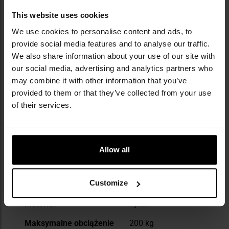
Texar zyskał uznanie wśród profesjonalistów i
This website uses cookies
pasjonatów aktywności terenowej. Dziś marka
należy do czołówki polskich producentów w
We use cookies to personalise content and ads, to
segmencie militarno-outdoorowym.
provide social media features and to analyse our traffic.
We also share information about your use of our site with
DANE TECHNICZNE
our social media, advertising and analytics partners who
may combine it with other information that you’ve
provided to them or that they’ve collected from your use
of their services.
Więcej
Waga
250 g
informacji
Kolor/kamuflaż
Odcienie zieleni
Allow all
Wymiary rozłożonego
220 cm
Customize
Pokrowiec transportowy
Tak
Materiał
nylon
Maksymalne obciążenie
200 kg