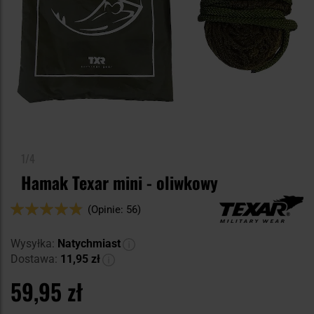
1/4
Hamak Texar mini - oliwkowy
Ocena:
(Opinie: 56)
96
100
% of
Wysyłka:
Natychmiast
Dostawa:
11,95 zł
59,95 zł