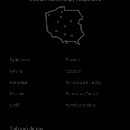
Reklamacje i gwarancja
Bushcraft - co to jest i jak zacząć?
Outdoor
Tax Free
Plecak ewakuacyjny preppersa
Odzież
Bydgoszcz
Poznań
Gdynia
Szczecin
Katowice
Warszawa Blue City
Kraków
Warszawa Tamka
Łódź
Wrocław Bielany
Zadzwoń do nas