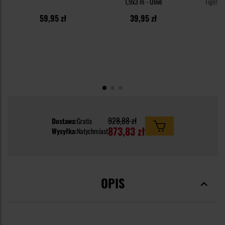
1,9x3 m - Olive
TigerWo
59,95 zł
39,95 zł
3
928,88 zł
Dostawa:
Gratis
873,83 zł
Wysyłka:
Natychmiast
OPIS