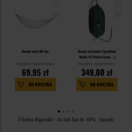
Hamak mały Mil-Tec
Hamak ultralekki TigerWood
Ważka V2 Pocket Green - z
moskitierą
Wysyłka: Natychmiast
Wysyłka: Natychmiast
69,95 zł
349,00 zł
DO KOSZYKA
DO KOSZYKA