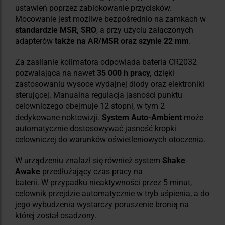
ustawień poprzez zablokowanie przycisków.
Mocowanie jest możliwe bezpośrednio na zamkach w
standardzie MSR, SRO
, a przy użyciu załączonych
adapterów
także na AR/MSR oraz szynie 22 mm
.
Za zasilanie kolimatora odpowiada bateria CR2032
pozwalająca na nawet
35 000 h pracy,
dzięki
zastosowaniu wysoce wydajnej diody oraz elektroniki
sterującej. Manualna regulacja jasności punktu
celowniczego obejmuje 12 stopni, w tym 2
dedykowane noktowizji.
System Auto-Ambient
może
automatycznie dostosowywać jasność kropki
celowniczej do warunków oświetleniowych otoczenia.
W urządzeniu znalazł się również system
Shake
Awake
przedłużający czas pracy na
baterii.
W przypadku nieaktywności przez 5 minut,
celownik przejdzie automatycznie w tryb uśpienia, a do
jego wybudzenia wystarczy poruszenie bronią na
której został osadzony.