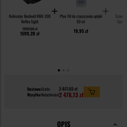
Kolimator Bushnell RMX-300
Płyn TM do czyszczenia optyki
Ścierecz
Reflex Sight
50 ml
Carson 
czyszczen
1999,00 zł
19,95 zł
3
1599,20 zł
2 877,93 zł
Dostawa:
Gratis
2 478,13 zł
Wysyłka:
Natychmiast
OPIS