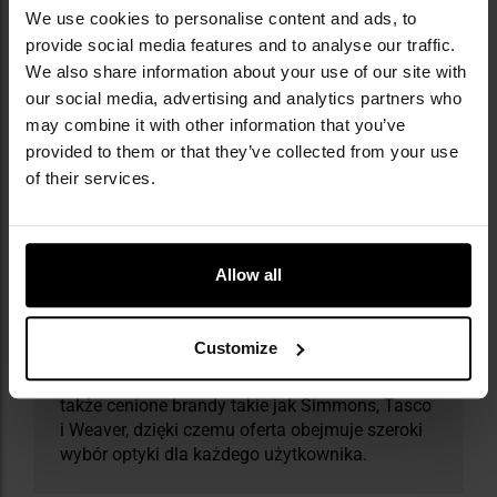
We use cookies to personalise content and ads, to
provide social media features and to analyse our traffic.
Militaria.pl jest wyłącznym dystrybutorem
We also share information about your use of our site with
marki Bushnell w Polsce.
our social media, advertising and analytics partners who
may combine it with other information that you’ve
Bushnell to ikona światowej optyki sportowej,
provided to them or that they’ve collected from your use
której początki sięgają 1948 roku. Marka
of their services.
nieustannie wyznacza standardy w produkcji
niezawodnych, nowoczesnych i przystępnych
cenowo lornetek, lunet celowniczych, dalmierzy,
noktowizorów i teleskopów, które zdobyły
Allow all
uznanie myśliwych, strzelców, turystów oraz
miłośników przyrody. Produkty Bushnell
wielokrotnie nagradzano za design i
Customize
funkcjonalność, co potwierdza ich wysoką
jakość i trwałość. W portfolio firmy znajdują się
także cenione brandy takie jak Simmons, Tasco
i Weaver, dzięki czemu oferta obejmuje szeroki
wybór optyki dla każdego użytkownika.