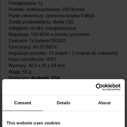
Powiększenie: 1x
Powłoki: wielowarstwowe, EXO-Barrier
Punkt celowniczy: czerwona kropka 4 MOA
Źródło podświetlenia: dioda LED
Odległość od oka: nieograniczona
Regulacja: 100 MOA w pionie i poziomie
Zasilanie: 1x bateria CR2032
Czas pracy: do 35 000 h
Regulacja jasności: 10 stopni + 2 stopnie do noktowizji
Klasa szczelności: IPX7
Wymiary: 40,5 x 25 x 24 mm
Waga: 55 g
Producent:
Bushnell, USA
Informacja o producencie i bezpieczeństwo
Consent
Details
About
This website uses cookies