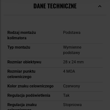
DANE TECHNICZNE
Więcej
Rodzaj montażu
Podstawa
informacji
kolimatora
Typ montażu
Wymienne
podstawy
Rozmiar obiektywu
28 x 24 mm
Rozmiar punktu
4 MOA
celowniczego
Kolor znaku celowniczego
Czerwony
Regulacja podświetlenia
Tak
Regulacja znaku
Stopniowa