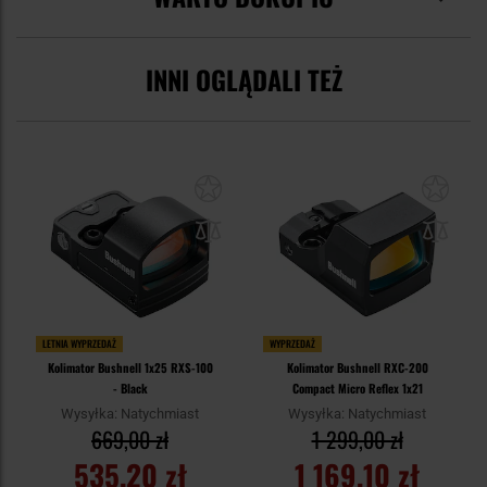
INNI OGLĄDALI TEŻ
LETNIA WYPRZEDAŻ
WYPRZEDAŻ
Kolimator Bushnell 1x25 RXS-100
Kolimator Bushnell RXC-200
- Black
Compact Micro Reflex 1x21
Wysyłka: Natychmiast
Wysyłka: Natychmiast
669,00 zł
1 299,00 zł
535,20 zł
1 169,10 zł