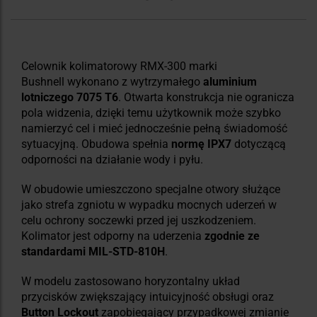
Celownik kolimatorowy RMX-300 marki
Bushnell wykonano z wytrzymałego
aluminium
lotniczego 7075 T6
. Otwarta konstrukcja nie ogranicza
pola widzenia, dzięki temu użytkownik może szybko
namierzyć cel i mieć jednocześnie pełną świadomość
sytuacyjną. Obudowa spełnia
normę IPX7
dotyczącą
odporności na działanie wody i pyłu.
W obudowie umieszczono specjalne otwory służące
jako strefa zgniotu w wypadku mocnych uderzeń w
celu ochrony soczewki przed jej uszkodzeniem.
Kolimator jest odporny na uderzenia
zgodnie ze
standardami MIL-STD-810H
.
W modelu zastosowano horyzontalny układ
przycisków zwiększający intuicyjność obsługi oraz
Button Lockout
zapobiegający przypadkowej zmianie