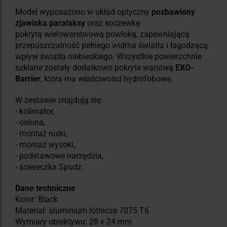
Model wyposażono w układ optyczny
pozbawiony
zjawiska paralaksy
oraz soczewkę
pokrytą wielowarstwową powłoką, zapewniającą
przepuszczalność pełnego widma światła i łagodzącą
wpływ światła niebieskiego. Wszystkie powierzchnie
szklane zostały dodatkowo pokryte warstwą
EXO-
Barrier
, która ma właściwości hydrofobowe.
W zestawie znajdują się:
- kolimator,
- osłona,
- montaż niski,
- montaż wysoki,
- podstawowe narzędzia,
- ściereczka Spudz.
Dane techniczne
Kolor: Black
Materiał: aluminium lotnicze 7075 T6
Wymiary obiektywu: 28 x 24 mm