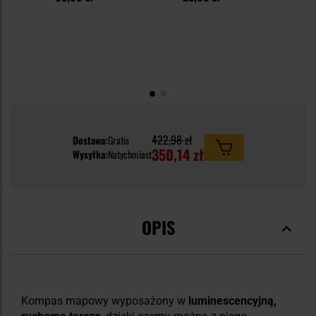
1
422,98 zł
Dostawa:
Gratis
350,14 zł
Wysyłka:
Natychmiast
OPIS
Kompas mapowy wyposażony w
luminescencyjną,