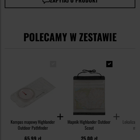
ZAPYTAJ O PRODUKT
POLECAMY W ZESTAWIE
Kompas mapowy Highlander
Mapnik Highlander Outdoor
Lokalizato
Outdoor Pathfinder
Scout
mag
2
65,99 zł
25,00 zł