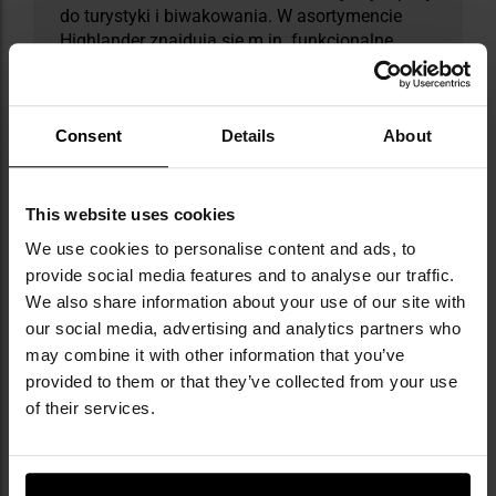
do turystyki i biwakowania. W asortymencie
Highlander znajdują się m.in. funkcjonalne
plecaki, namioty, śpiwory oraz odzież
termoaktywna, które są dostosowane do
potrzeb zarówno doświadczonych
Consent
Details
About
użytkowników, jak i amatorów aktywnego
spędzania czasu na świeżym powietrzu.
This website uses cookies
DANE TECHNICZNE
We use cookies to personalise content and ads, to
provide social media features and to analyse our traffic.
We also share information about your use of our site with
our social media, advertising and analytics partners who
Więcej
Waga
40 g
may combine it with other information that you’ve
informacji
provided to them or that they’ve collected from your use
Materiał
tworzywo ABS +
of their services.
akryl
Wymiary
60 x 125 x 10 mm