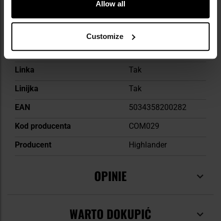
Dodatkowe akcesoria w
Tak
Allow all
zestawie
Fluorescencja
Tak
Customize
Skala
wymienna
Linka
Tak
Linijka
Tak
EAN
5034358200282
Kod producenta
COM029
Producent
Highlander
OPINIE
WARTO DOKUPIĆ