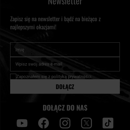
Newsletter
Zapisz się na newsletter i bądź na bieżąco z
najlepszymi okazjami!
Imię
Subskrybuj
nasz
newsletter:
Zapoznałem się z
polityką prywatności
DOŁĄCZ
DOŁĄCZ DO NAS
y
f
i
t
tt