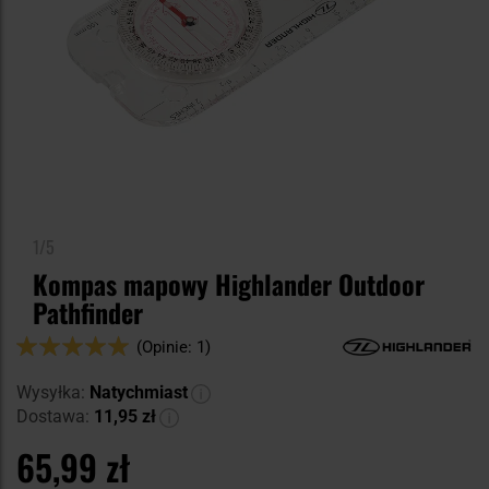
1/5
Kompas mapowy Highlander Outdoor
Pathfinder
Ocena:
(Opinie: 1)
100
100
% of
Wysyłka:
Natychmiast
Dostawa:
11,95 zł
65,99 zł