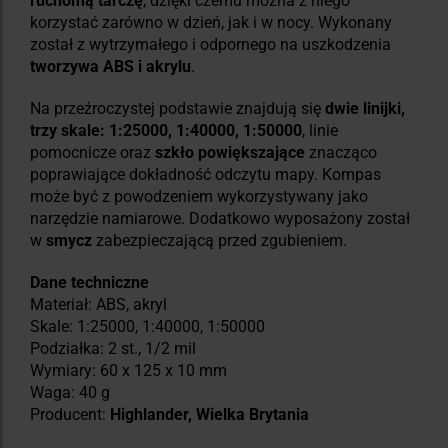
ruchomą tarczę
, dzięki czemu można z niego
korzystać zarówno w dzień, jak i w nocy. Wykonany
został z wytrzymałego i odpornego na uszkodzenia
tworzywa ABS i akrylu
.
Na przeźroczystej podstawie znajdują się
dwie linijki,
trzy skale: 1:25000, 1:40000, 1:50000
, linie
pomocnicze oraz
szkło powiększające
znacząco
poprawiające dokładność odczytu mapy. Kompas
może być z powodzeniem wykorzystywany jako
narzędzie namiarowe. Dodatkowo wyposażony został
w
smycz
zabezpieczającą przed zgubieniem.
Dane techniczne
Materiał: ABS, akryl
Skale: 1:25000, 1:40000, 1:50000
Podziałka: 2 st., 1/2 mil
Wymiary: 60 x 125 x 10 mm
Waga: 40 g
Producent:
Highlander, Wielka Brytania