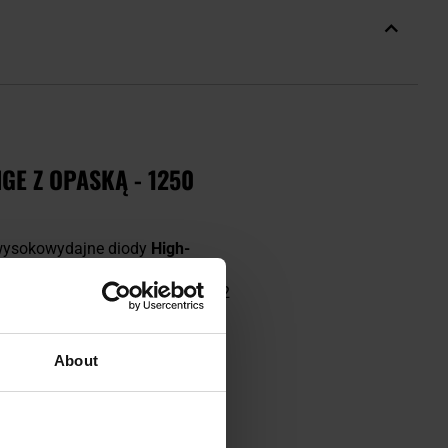
GE Z OPASKĄ - 1250
wysokowydajne diody
High-
y
1250 lumenów
,
temperaturze
lub SOS
. W trybie minimalnym (2
wnia optymalną cyrkulację
About
UPADKI