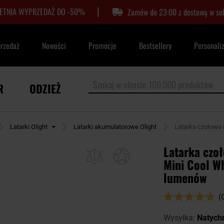
|
LETNIA WYPRZEDAŻ DO -50%
Zamów do 23:00 z dostawą w so
przedaż
Nowości
Promocje
Bestsellery
Personali
R
ODZIEŻ
Latarki Olight
Latarki akumulatorowe Olight
Latarka czołowa 
Latarka czoł
Mini Cool Wh
lumenów
Ocena:
(
98
100
% of
Wysyłka:
Natych