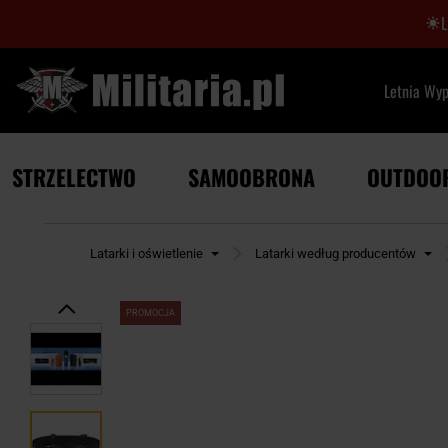
Letnia Wy
STRZELECTWO
SAMOOBRONA
OUTDOO
utdoor
Latarki i oświetlenie
Latarki według producentów
PROMOCJA