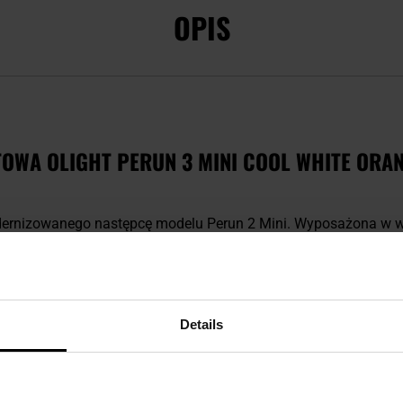
OPIS
OWA OLIGHT PERUN 3 MINI COOL WHITE ORAN
ernizowanego następcę modelu Perun 2 Mini. Wyposażona w 
d LED
, dzięki którym zapewnia dwa rodzaje światła:
białe
o moc
0K
i zasięgu
do 155 metrów
, a także
czerwone
w trybie
ciągłym 
przerwanie przez 10 dni
.
ana opaska na głowę
wykonana z trwałej
siatki 3D
, która zape
Details
ządzenia jako latarki czołowej.
M LOTNICZE, NORMA IPX-8, ODPORNOŚĆ NA 