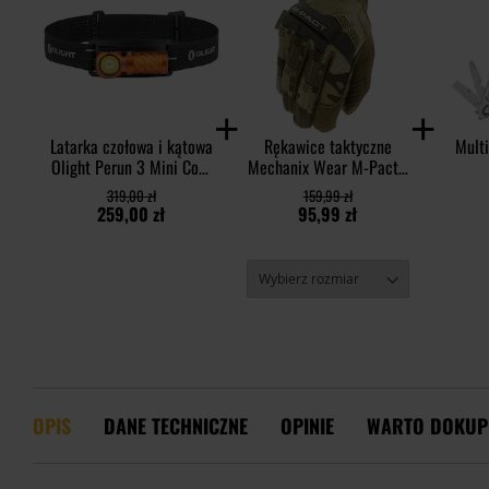
Latarka czołowa i kątowa
Rękawice taktyczne
Mult
Olight Perun 3 Mini Cool
Mechanix Wear M-Pact -
White Orange z opaską -
MultiCam
319,00 zł
159,99 zł
1250 lumenów
259,00 zł
95,99 zł
OPIS
DANE TECHNICZNE
OPINIE
WARTO DOKUP