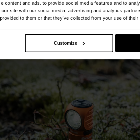
e content and ads, to provide social media features and to analy
izgowej fakturze
wykonano z
aluminium lotniczego A6061-T6
 our site with our social media, advertising and analytics partn
 połączeniu z
systemem uszczelek
sprawia, że latarka spełnia 
 provided to them or that they’ve collected from your use of their
zającą przed zanurzeniem w wodzie na głębokość do 2 metrów p
o 1,5 metra
.
Customize