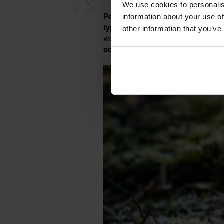
We use cookies to personalis
Pomarańczowy korpus o antypośl
information about your use of
typu III
. Zastosowany surowiec w
other information that you’ve
wodoszczelności
IPX-8
(zabezpiec
odporna na upadki z wysokości d