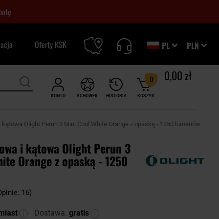
botę
zacja
Oferty KSK
PL
PLN
0,00 zł
0
KONTO
SCHOWEK
HISTORIA
KOSZYK
i kątowa Olight Perun 3 Mini Cool White Orange z opaską - 1250 lumenów
owa i kątowa Olight Perun 3
ite Orange z opaską - 1250
Opinie: 16)
miast
Dostawa:
gratis