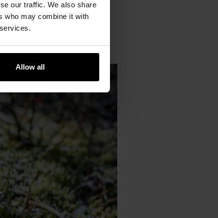
se our traffic. We also share
pokrytego twardą
anodyzacją
ers who may combine it with
wysoką klasę
 services.
rzez 30 minut), a ponadto jest
Allow all