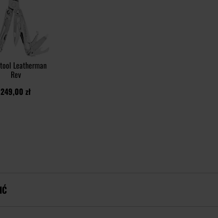
itool Leatherman
Rev
249,00 zł
IĆ