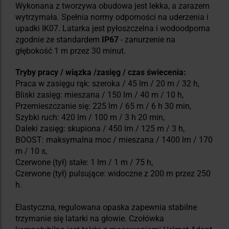
Wykonana z tworzywa obudowa jest lekka, a zarazem
wytrzymała. Spełnia normy odporności na uderzenia i
upadki IK07. Latarka jest pyłoszczelna i wodoodporna
zgodnie ze standardem
IP67
- zanurzenie na
głębokość 1 m przez 30 minut.
Tryby pracy / wiązka /zasięg / czas świecenia:
Praca w zasięgu rąk: szeroka / 45 lm / 20 m / 32 h,
Bliski zasięg: mieszana / 150 lm / 40 m / 10 h,
Przemieszczanie się: 225 lm / 65 m / 6 h 30 min,
Szybki ruch: 420 lm / 100 m / 3 h 20 min,
Daleki zasięg: skupiona / 450 lm / 125 m / 3 h,
BOOST: maksymalna moc / mieszana / 1400 lm / 170
m / 10 s,
Czerwone (tył) stałe: 1 lm / 1 m / 75 h,
Czerwone (tył) pulsujące: widoczne z 200 m przez 250
h.
Elastyczna, regulowana opaska zapewnia stabilne
trzymanie się latarki na głowie. Czołówka