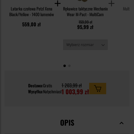
Latarka czołowa Petzl Xena
Rękawice taktyczne Mechanix
Multit
Black/Yellow - 1400 lumenów
Wear M-Pact - MultiCam
159,99 zł
559,00 zł
34
95,99 zł
1 203,99 zł
Dostawa:
Gratis
1 003,99 zł
Wysyłka:
Natychmiast
OPIS