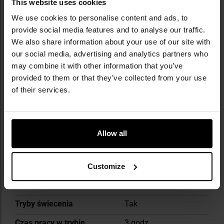
This website uses cookies
towarzyszy zarówno profesjonalistom, jak i
pasjonatom - od ratowników górskich po
We use cookies to personalise content and ads, to
alpinistów eksplorujących najtrudniejsze ściany
provide social media features and to analyse our traffic.
świata. Produkty marki były używane podczas
We also share information about your use of our site with
licznych ekspedycji w Himalaje i akcjach
our social media, advertising and analytics partners who
ratunkowych, co potwierdza ich niezawodność
may combine it with other information that you’ve
w najbardziej ekstremalnych sytuacjach.
provided to them or that they’ve collected from your use
of their services.
DANE TECHNICZNE
Allow all
Więcej
Maksymalny strumień
1400 lumenów
informacji
światła
Customize
Wiązka światła
skupiona + szeroka
Tryby świecenia
Tak
Czas pracy w trybie
3 godz.