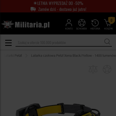
LETNIA WYPRZEDAŻ DO -50%
Zamów dziś - dostawa już jutro!
0
KONTO
SCHOWEK
HISTORIA
KOSZYK
Latarki Petzl
Latarka czołowa Petzl Xena Black/Yellow - 1400 lumenów