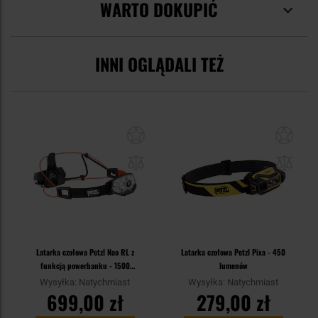
WARTO DOKUPIĆ
INNI OGLĄDALI TEŻ
Latarka czołowa Petzl Nao RL z
Latarka czołowa Petzl Pixa - 450
funkcją powerbanku - 1500
lumenów
lumenów
Wysyłka: Natychmiast
Wysyłka: Natychmiast
699,00 zł
279,00 zł