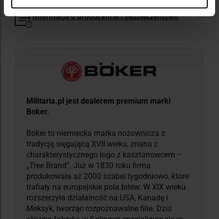
Informacja o producencie i bezpieczeństwo
Militaria.pl jest dealerem premium marki
Boker.
Boker to niemiecka marka nożownicza z
tradycją sięgającą XVII wieku, znana z
charakterystycznego logo z kasztanowcem –
„Tree Brand”. Już w 1830 roku firma
produkowała aż 2000 szabel tygodniowo, które
trafiały na europejskie pola bitew. W XIX wieku
rozszerzyła działalność na USA, Kanadę i
Meksyk, tworząc rozpoznawalne filie. Dziś