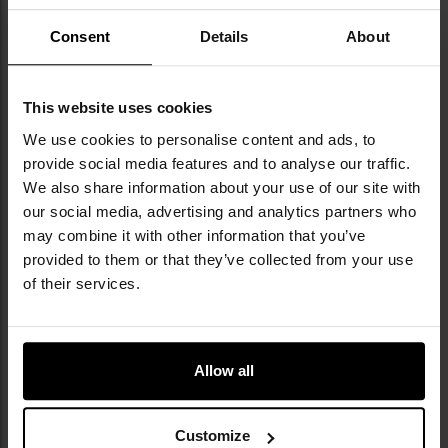
na uszkodzenia
nylonowej tkaniny,
która pozwala na
Consent
Details
About
bezpieczne przechowywanie oraz przenoszenie
maczety.
This website uses cookies
We use cookies to personalise content and ads, to
provide social media features and to analyse our traffic.
We also share information about your use of our site with
our social media, advertising and analytics partners who
NAJWAŻNIEJSZE CECHY
may combine it with other information that you’ve
provided to them or that they’ve collected from your use
solidna budowa i przemyślana konstrukcja
of their services.
stal nierdzewna 420
ochronna powłoka
odpowiednio wyprofilowana głownia
rękojeść z drewna
Allow all
nylonowa kabura w komplecie
Customize