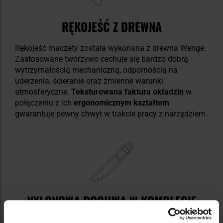
RĘKOJEŚĆ Z DREWNA
Rękojeść maczety została wykonana z drewna Wenge.
Zastosowane tworzywo cechuje się bardzo dobrą
wytrzymałością mechaniczną, odpornością na
uderzenia, ścieranie oraz zmienne warunki
atmosferyczne.
Teksturowana faktura okładzin
w
połączeniu z ich
ergonomicznym kształtem
gwarantuje pewny chwyt w trakcie pracy z narzędziem.
NYLONOWA POCHWA W KOMPLECIE
W zestawie znajduje się
pochwa
wykonana z odpornej