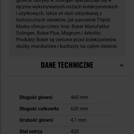
główna fabryka w Solingen specjalizuje się w
ręcznie wykonywanych nożach kolekcjonerskich
i użytkowych, także ze stali odzyskanej z
historycznych obiektów, jak pancernik Tirpitz.
Marka oferuje cztery linie: Boker Manufaktur
Solingen, Boker Plus, Magnum i Arbolito.
Produkty Boker są cenione przez kolekcjonerów,
służby mundurowe i kucharzy na całym świecie.
DANE TECHNICZNE
Więcej
Długość głowni
460 mm
informacji
Długość całkowita
620 mm
Grubość głowni
4,1 mm
Stal ostrza
420