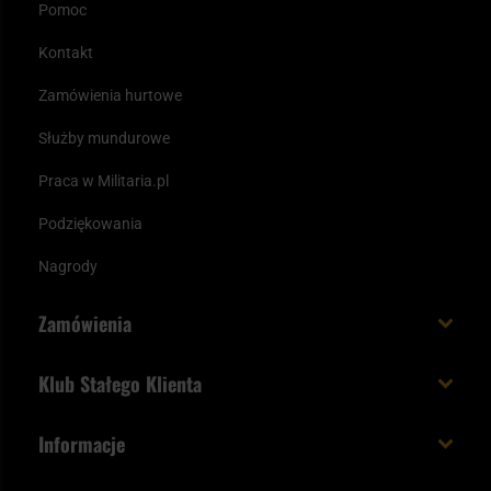
Pomoc
Kontakt
Zamówienia hurtowe
Służby mundurowe
Praca w Militaria.pl
Podziękowania
Nagrody
Zamówienia
Koszt i czas dostawy
Klub Stałego Klienta
Zamów do 23:00 - dostawa jutro!
Co zyskujesz z kontem KSK
Informacje
Paczka w weekend
Jak wykorzystać punkty KSK
Regulamin