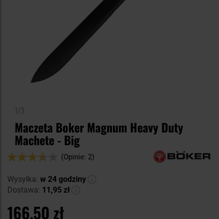
1/3
Maczeta Boker Magnum Heavy Duty
Machete - Big
Ocena:
(Opinie: 2)
70
100
% of
Wysyłka:
w 24 godziny
Dostawa:
11,95 zł
166,50 zł