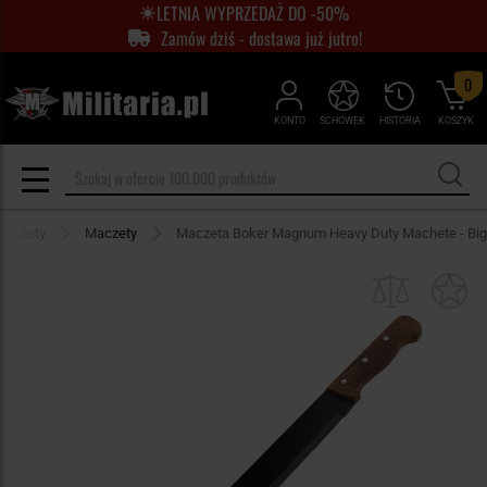
LETNIA WYPRZEDAŻ DO -50%
Zamów dziś - dostawa już jutro!
0
KONTO
SCHOWEK
HISTORIA
KOSZYK
maczety
Maczety
Maczeta Boker Magnum Heavy Duty Machete - Big