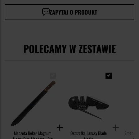
ZAPYTAJ O PRODUKT
POLECAMY W ZESTAWIE
Maczeta Boker Magnum
Ostrzałka Lansky Blade
Smar syn
Heavy Duty Machete - Big
Medic
Knif