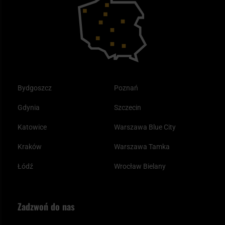
Outdoor
Tax Free
Plecak ewakuacyjny preppersa
Odzież
Bydgoszcz
Poznań
Gdynia
Szczecin
Katowice
Warszawa Blue City
Kraków
Warszawa Tamka
Łódź
Wrocław Bielany
Zadzwoń do nas