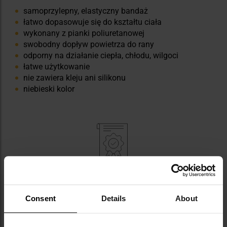
samoprzylepny, elastyczny bandaż
łatwo dopasowuje się do kształtu ciała
wykonany z pianki poliuretanowej
swobodny dopływ powietrza do rany
odporny na działanie ciepła, chłodu, wilgoci
łatwe użytkowanie
nie zawiera kleju ani silikonu
niebieski kolor
DANE TECHNICZNE
Consent
Details
About
Rozmiar plastrów: 6 cm x 40 cm
Ilość sztuk w opakowaniu: 1 szt.