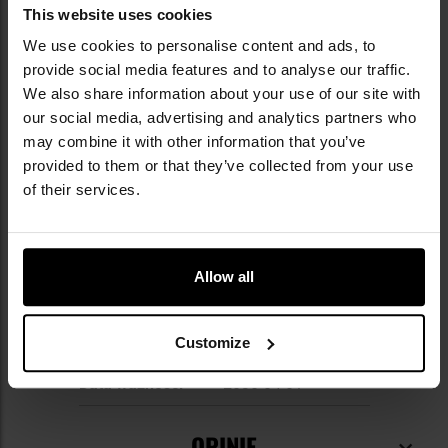
Producent:
Cederroth, Szwecja
This website uses cookies
We use cookies to personalise content and ads, to
provide social media features and to analyse our traffic.
Informacja o producencie i bezpieczeństwo
We also share information about your use of our site with
our social media, advertising and analytics partners who
may combine it with other information that you’ve
DANE TECHNICZNE
provided to them or that they’ve collected from your use
of their services.
Więcej
EAN
7310610028022
Allow all
informacji
Kod producenta
AC44
Customize
Producent
Cederroth
Data ważności
2030-04-01
OPINIE