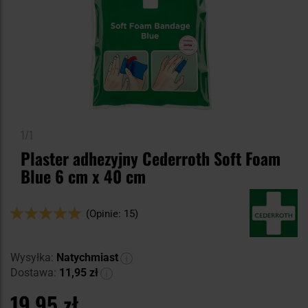
1/1
Plaster adhezyjny Cederroth Soft Foam
Blue 6 cm x 40 cm
Ocena:
(Opinie: 15)
98
100
% of
Wysyłka:
Natychmiast
Dostawa:
11,95 zł
19,95 zł