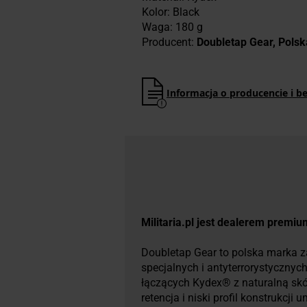
Kolor: Black
Waga: 180 g
Producent:
Doubletap Gear, Polsk
Informacja o producencie i b
Militaria.pl jest dealerem premi
Doubletap Gear to polska marka z
specjalnych i antyterrorystyczny
łączących Kydex® z naturalną sk
retencja i niski profil konstrukcj