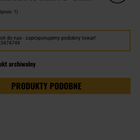
Opinie: 1)
ń do nas - zaproponujemy podobny towar!
13474749
ukt archiwalny
PRODUKTY PODOBNE