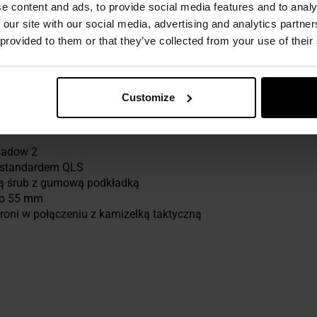
e content and ads, to provide social media features and to analy
ROKOŚCI DO 55 MM
 our site with our social media, advertising and analytics partn
 provided to them or that they’ve collected from your use of their
w
dwie szlufki
, które umożliwiają montaż na pasie o maksymal
ie kabury podczas ruchu.
Customize
hadow 2
e standardem QLS
ą śrub z gumową podkładką
do 55 mm
oni w połączeniu z kamizelką taktyczną