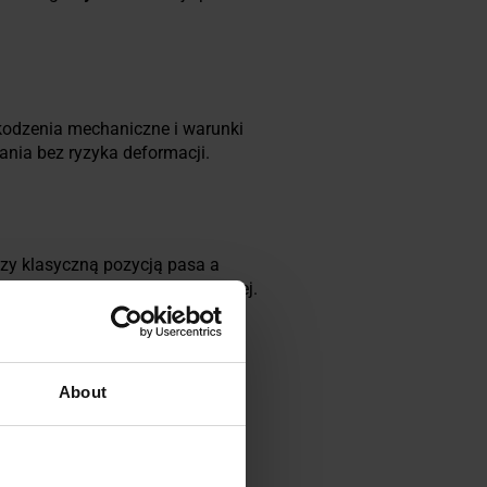
zkodzenia mechaniczne i warunki
nia bez ryzyka deformacji.
dzy klasyczną pozycją pasa a
y noszeniu kamizelki taktycznej.
About
2
zapewnia pewne trzymanie.
umową podkładką
, co pozwala