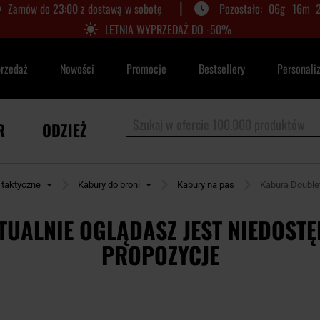
|
Zamów do 23:00 z dostawą w sobotę
06
g
16
m
LETNIA WYPRZEDAŻ DO -50%
przedaż
Nowości
Promocje
Bestsellery
Personali
R
ODZIEŻ
 taktyczne
Kabury do broni
Kabury na pas
Kabura Doublet
TUALNIE OGLĄDASZ JEST NIEDOSTĘ
PROPOZYCJE