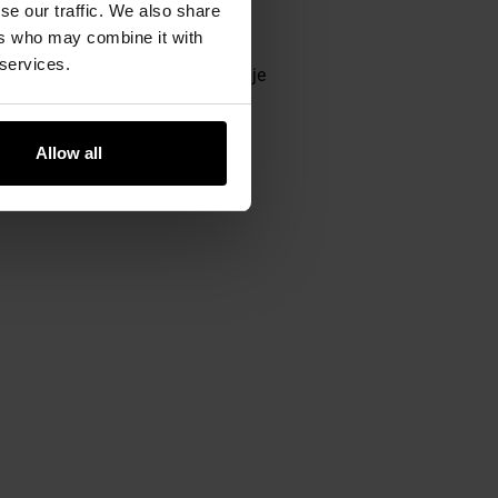
se our traffic. We also share
ers who may combine it with
 services.
nej
szerokości 55 mm
. Gwarantuje
Allow all