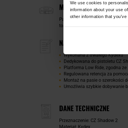
We use cookies to personalis
MONTAŻ NA PASIE O SZE
information about your use of
other information that you’ve
Panel Low Ride wyposażony jest 
to stabilne i bezpieczne mocowan
NAJWAŻNIEJSZE CECHY
Wykonana z trwałego Kydexu
Dedykowana do pistoletu CZ S
Platforma Low Ride, zgodna z
Regulowana retencja za pomoc
Montaż na pasie o szerokości 
Umożliwia szybkie dobywanie br
DANE TECHNICZNE
Przeznaczenie: CZ Shadow 2
Materiał: Kydex