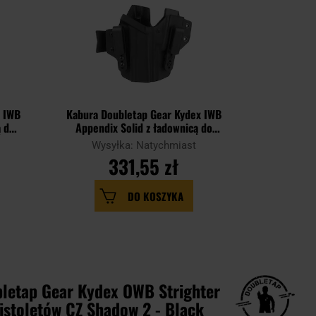
x IWB
Kabura Doubletap Gear Kydex IWB
Kabura Do
ą do
Appendix Solid z ładownicą do
Appendix
k
pistoletów Glock 17 - Black
pistolet
Wysyłka: Natychmiast
Wysy
331,55 zł
DO KOSZYKA
letap Gear Kydex OWB Strighter
istoletów CZ Shadow 2 - Black