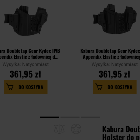
ra Doubletap Gear Kydex IWB
Kabura Doubletap Gear Kyde
endix Elastic z ładownicą do
Appendix Elastic z ładownic
toletów H&K P30/SFP - Black
pistoletów Glock 19 - Blac
Wysyłka: Natychmiast
Wysyłka: Natychmiast
361,95 zł
361,95 zł
DO KOSZYKA
DO KOSZYKA
Kabura Doub
Holster do p