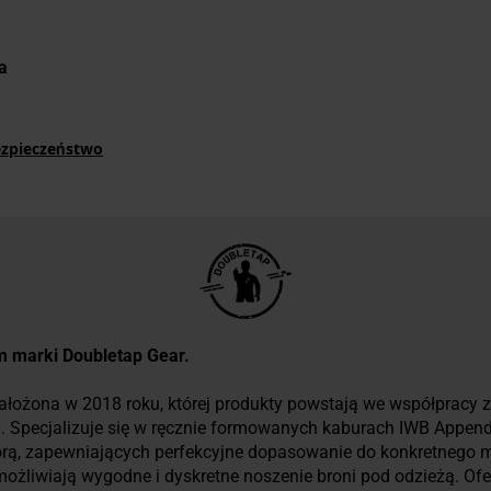
a
ezpieczeństwo
um marki Doubletap Gear.
ałożona w 2018 roku, której produkty powstają we współpracy z
ch. Specjalizuje się w ręcznie formowanych kaburach IWB Appen
órą, zapewniających perfekcyjne dopasowanie do konkretnego m
i umożliwiają wygodne i dyskretne noszenie broni pod odzieżą. Of