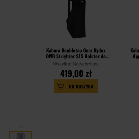
Kabura Doubletap Gear Kydex
Kabu
OWB Strighter SLS Holster do
App
pistoletów CZ P-10 C - Black
pis
Wysyłka: Natychmiast
419,00 zł
DO KOSZYKA