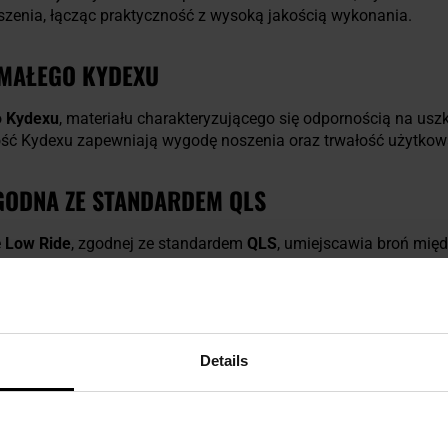
zenia, łącząc praktyczność z wysoką jakością wykonania.
YMAŁEGO KYDEXU
o
Kydexu
, materiału charakteryzującego się odpornością na us
ość Kydexu zapewniają wygodę noszenia oraz trwałość użytkowa
GODNA ZE STANDARDEM QLS
e
Low Ride
, zgodnej ze standardem
QLS
, umiejscawia broń mię
nia komfort przenoszenia i szybkie dobywanie broni, nawet prz
 BRONI
Details
okładne dopasowanie kabury do kształtu pistoletu
CZ Shadow 
sować do własnych preferencji za pomocą
regulacji śrub z g
o dobycia broni.