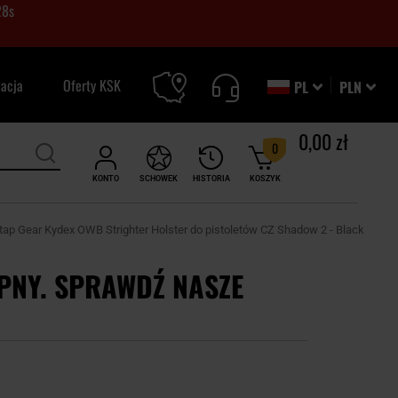
27
s
zacja
Oferty KSK
PL
PLN
0,00 zł
0
KONTO
SCHOWEK
HISTORIA
KOSZYK
ap Gear Kydex OWB Strighter Holster do pistoletów CZ Shadow 2 - Black
PNY. SPRAWDŹ NASZE