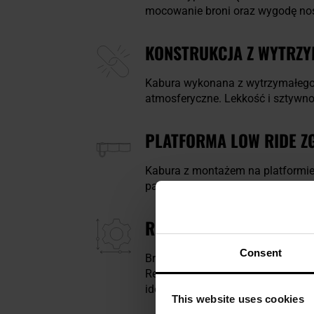
mocowanie broni oraz wygodę nos
KONSTRUKCJA Z WYTRZ
Kabura wykonana z wytrzymałeg
atmosferyczne. Lekkość i sztywn
PLATFORMA LOW RIDE Z
Kabura z montażem na platformi
panelem udowym. Taki układ zapew
REGULOWANA RETENCJA
Consent
Broń mocowana jest na wcisk, a d
Retencję można dodatkowo dosto
idealnie wyważyć siłę potrzebną d
This website uses cookies