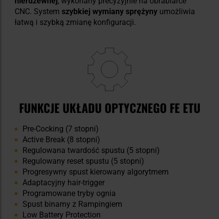
nierdzewnej
, wykonany precyzyjnie na obrabiarce
CNC. System
szybkiej wymiany sprężyny
umożliwia
łatwą i szybką zmianę konfiguracji.
FUNKCJE UKŁADU OPTYCZNEGO FE ETU
Pre-Cocking (7 stopni)
Active Break (8 stopni)
Regulowana twardość spustu (5 stopni)
Regulowany reset spustu (5 stopni)
Progresywny spust kierowany algorytmem
Adaptacyjny hair-trigger
Programowane tryby ognia
Spust binarny z Rampingiem
Low Battery Protection