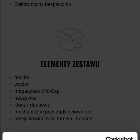
Elektroniczny bezpiecznik
ELEMENTY ZESTAWU
replika
wycior
magazynek Mid-Cap
naszywka
klucz imbusowy
mechaniczne przyrządy celownicze
przejściówka mała tamiya - t-deans
Zestaw nie zawiera akumulatora ani ładowarki.