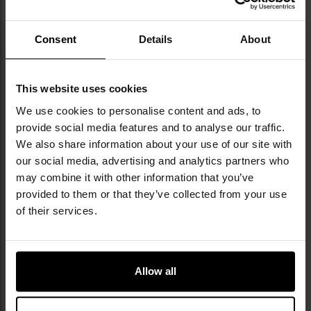
Consent
Details
About
This website uses cookies
NAJWAŻNIEJSZE CECHY
We use cookies to personalise content and ads, to
provide social media features and to analyse our traffic.
Hop-Up
We also share information about your use of our site with
silnik 23T
our social media, advertising and analytics partners who
dysza POM CNC minimalizująca straty powietrza
may combine it with other information that you’ve
system szybkiej wymiany sprężyny
provided to them or that they’ve collected from your use
optyczny, programowalny układ sterujący FE Optical
of their services.
ETU Mosfet
14mm CCW
dodatkowe akcesoria w zestawie
Allow all
DANE TECHNICZNE