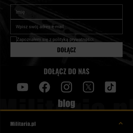
Imię
Subskrybuj
nasz
newsletter:
Zapoznałem się z
polityką prywatności
DOŁĄCZ
DOŁĄCZ DO NAS
y
f
i
t
tt
Blog