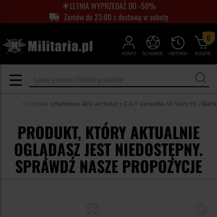
LETNIA WYPRZEDAŻ DO -50%
Zamów do 23:00 z dostawą w sobotę
0
KONTO
SCHOWEK
HISTORIA
KOSZYK
SG
Karabinek szturmowy AEG Arcturus x C.A.T Versatile-5S Valor FE - Black
PRODUKT, KTÓRY AKTUALNIE
OGLĄDASZ JEST NIEDOSTĘPNY.
SPRAWDŹ NASZE PROPOZYCJE