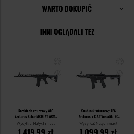
WARTO DOKUPIĆ
INNI OGLĄDALI TEŻ
Karabinek szturmowy AEG
Karabinek szturmowy AEG
Arcturus Saber MK16 AT-AR11E
Arcturus x C.A.T Versatile-5C
FE - Black
PCC FE - Black
Wysyłka: Natychmiast
Wysyłka: Natychmiast
1 419,99 zł
1 099,99 zł