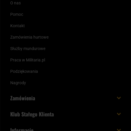
O nas
Pomoc
Kontakt
Zamówienia hurtowe
Służby mundurowe
Praca w Militaria.pl
Podziękowania
Nagrody
Zamówienia
Koszt i czas dostawy
Klub Stałego Klienta
Zamów do 23:00 - dostawa jutro!
Co zyskujesz z kontem KSK
Informacje