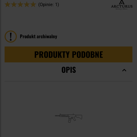
Ocena:
(Opinie: 1)
100
100
% of
Produkt archiwalny
PRODUKTY PODOBNE
OPIS