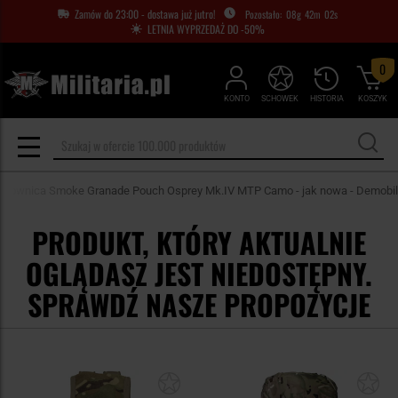
Zamów do 23:00 - dostawa już jutro!
08
g
42
m
02
s
LETNIA WYPRZEDAŻ DO -50%
0
KONTO
SCHOWEK
HISTORIA
KOSZYK
adownica Smoke Granade Pouch Osprey Mk.IV MTP Camo - jak nowa - Demobil
PRODUKT, KTÓRY AKTUALNIE
OGLĄDASZ JEST NIEDOSTĘPNY.
SPRAWDŹ NASZE PROPOZYCJE