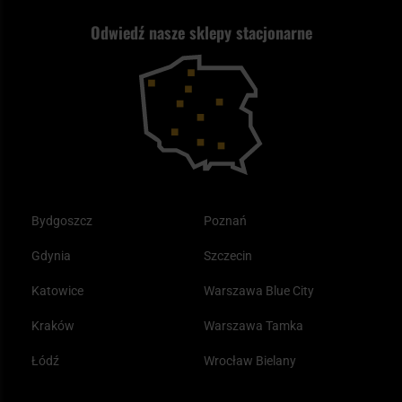
Nasz asortyment a prawo
Zwroty
ASG czy wiatrówka - co wybrać?
Odwiedź nasze sklepy stacjonarne
Samoobrona
Kupony i kody rabatowe
Reklamacje i gwarancja
Bushcraft - co to jest i jak zacząć?
Outdoor
Tax Free
Plecak ewakuacyjny preppersa
Odzież
Bydgoszcz
Poznań
Gdynia
Szczecin
Katowice
Warszawa Blue City
Kraków
Warszawa Tamka
Łódź
Wrocław Bielany