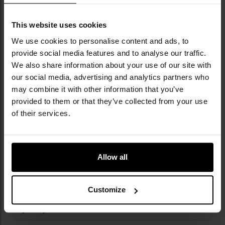
kamuflaży NATO.
This website uses cookies
We use cookies to personalise content and ads, to
Informacja o producencie i bezpieczeństwo
provide social media features and to analyse our traffic.
We also share information about your use of our site with
our social media, advertising and analytics partners who
DANE TECHNICZNE
may combine it with other information that you’ve
provided to them or that they’ve collected from your use
of their services.
Więcej
Kolor/kamuflaż
Kamuflaż
informacji
Allow all
Kamuflaż
MTP Camo
Kompatybilność z
Tak
molle/pals
Customize
Wymiary
70 x 160 x 55 mm