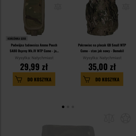
KOŃCÓWKA SERII
Podwójna ładownica Ammo Pouch
Pokrowiec na plecak GB Small MTP
SA80 Osprey Mk.IV MTP Camo - jak
Camo - stan jak nowy - Demobil
nowa - Demobil
Wysyłka: Natychmiast
Wysyłka: Natychmiast
29,99 zł
35,00 zł
DO KOSZYKA
DO KOSZYKA