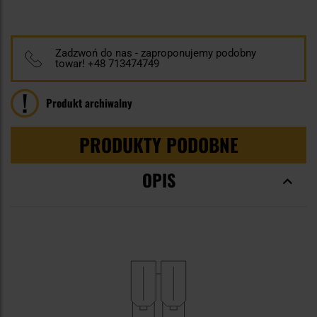
100
100
% of
Zadzwoń do nas - zaproponujemy podobny
towar! +48 713474749
Produkt archiwalny
PRODUKTY PODOBNE
OPIS