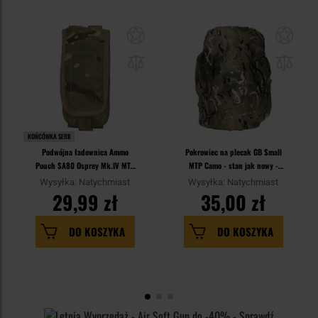
KOŃCÓWKA SERII
Podwójna ładownica Ammo
Pokrowiec na plecak GB Small
Pouch SA80 Osprey Mk.IV MTP
MTP Camo - stan jak nowy -
Camo - jak nowa - Demobil
Demobil
Wysyłka: Natychmiast
Wysyłka: Natychmiast
29,99 zł
35,00 zł
DO KOSZYKA
DO KOSZYKA