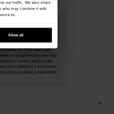
se our traffic. We also share
ers who may combine it with
 services.
Allow all
na rynku od 1990 roku i dziś
replik po sprzęt outdoorowy oraz
niejszych modeli należą noże
gacone o rękojeści z aluminium i
yła pozycję jednej z najbardziej