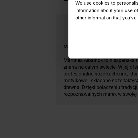
We use cookies to personalis
information about your use of
other information that you’ve
Militaria.pl jest dealerem premi
Martinez Albainox to hiszpańska 
znana na całym świecie. W jej ofe
profesjonalne noże kuchenne, któr
motylkowe i składane noże taktyc
drewna. Dzięki połączeniu tradycji
rozpoznawalnych marek w swojej 