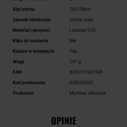
Stal ostrza
7Cr17MoV
Sposób otwierania
Ostrze stałe
Materiał rękojeści
Laminat G10
Klips do noszenia
Nie
Kabura w komplecie
Tak
Waga
247 g
EAN
8435119957549
Kod producenta
02RU32620
Producent
Martinez Albainox
OPINIE