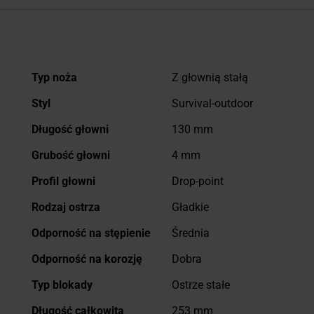
Więcej
Typ noża
Z głownią stałą
informacji
Styl
Survival-outdoor
Długość głowni
130 mm
Grubość głowni
4 mm
Profil głowni
Drop-point
Rodzaj ostrza
Gładkie
Odporność na stępienie
Średnia
Odporność na korozję
Dobra
Typ blokady
Ostrze stałe
Długość całkowita
253 mm