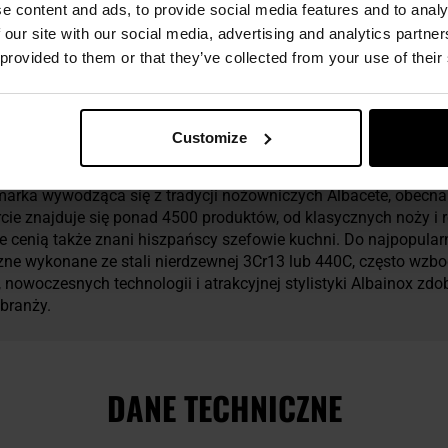
e content and ads, to provide social media features and to analy
 our site with our social media, advertising and analytics partn
 provided to them or that they’ve collected from your use of their
Customize
um marki Martinez Albainox.
marka wywodząca się z tradycji nożowniczych Albacete, obecna 
rcie znajduje się ponad 4500 produktów, od klasycznych noży i 
e cenią także znani hiszpańscy szefowie kuchni. Do najpopular
zne wykonane ze stali nierdzewnej 3Cr13 lub 440C, często wzbo
, nowoczesnych technologii i atrakcyjnej stylistyki Albainox zdob
branży.
DANE TECHNICZNE