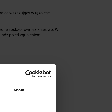
palec wskazujący w rękojeści
one zostało również krzesiwo. W
cą nóż przed zgubieniem.
About