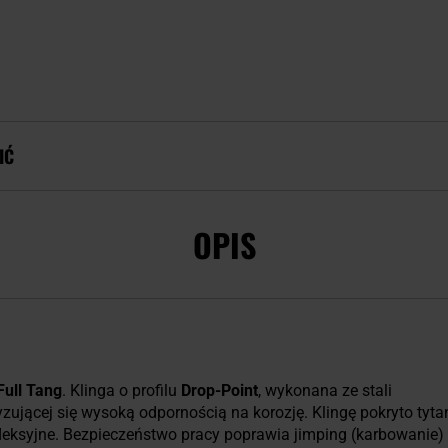
IĆ
OPIS
Full Tang
. Klinga o profilu
Drop-Point
, wykonana ze stali
zującej się wysoką odpornością na korozję. Klingę pokryto ty
leksyjne. Bezpieczeństwo pracy poprawia jimping (karbowanie) 