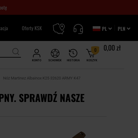
botę
zacja
Oferty KSK
PL
PLN
0,00 zł
0
KONTO
SCHOWEK
HISTORIA
KOSZYK
Nóż Martinez Albainox K25 32620 ARMY K47
PNY. SPRAWDŹ NASZE