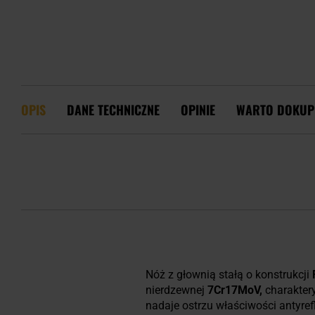
OPIS
DANE TECHNICZNE
OPINIE
WARTO DOKUP
Nóż z głownią stałą o konstrukcji
nierdzewnej
7Cr17MoV,
charaktery
nadaje ostrzu właściwości antyref