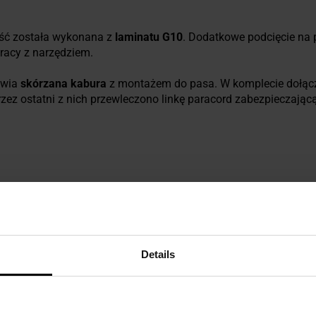
eść została wykonana z
laminatu G10
. Dodatkowe podcięcie na 
acy z narzędziem.
twia
skórzana
kabura
z montażem do pasa. W komplecie dołącz
przez ostatni z nich przewleczono linkę paracord zabezpieczają
szpania
Details
ezpieczeństwo