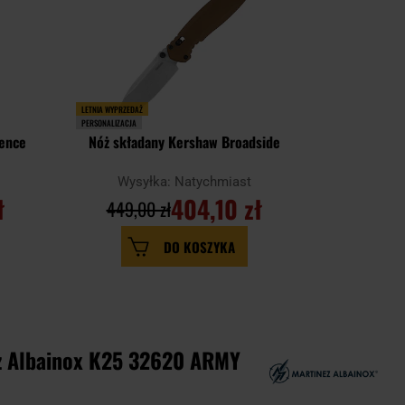
LETNIA WYPRZEDAŻ
PERSONALIZACJA
PERSONALIZACJA
ience
Nóż składany Kershaw Broadside
Nóż skła
Wysyłka: Natychmiast
Wysy
ł
404,10 zł
4
449,00 zł
DO KOSZYKA
z Albainox K25 32620 ARMY