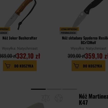
WYPRZEDAŻ
LETNIA WYPRZEDAŻ
LIZACJA
PERSONALIZACJA
Nóż Joker Bushcrafter
Nóż składany Spyderco Resil
8Cr13MoV
Wysyłka: Natychmiast
Wysyłka: Natychmiast
332,10 zł
359,10 z
369,00 zł
399,00 zł
DO KOSZYKA
DO KOSZYKA
Nóż Martine
K47