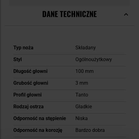
DANE TECHNICZNE
Więcej
Typ noża
Składany
informacji
Styl
Ogólnoużytkowy
Długość głowni
100 mm
Grubość głowni
3 mm
Profil głowni
Tanto
Rodzaj ostrza
Gładkie
Odporność na stępienie
Niska
Odporność na korozję
Bardzo dobra