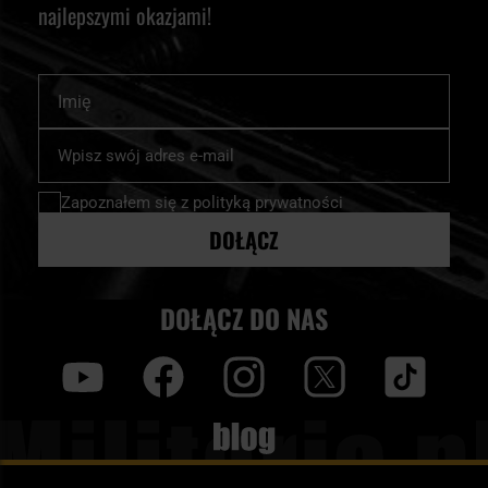
najlepszymi okazjami!
Imię
Subskrybuj
nasz
newsletter:
Zapoznałem się z
polityką prywatności
DOŁĄCZ
DOŁĄCZ DO NAS
y
f
i
t
tt
Blog