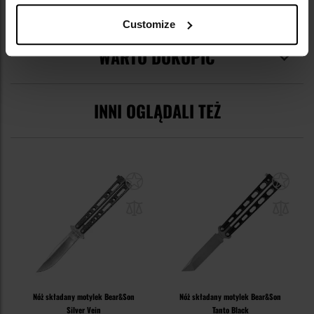
OPINIE
Customize
WARTO DOKUPIĆ
INNI OGLĄDALI TEŻ
Nóż składany motylek Bear&Son
Nóż składany motylek Bear&Son
Silver Vein
Tanto Black