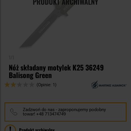
PRODUKT ARCHIWALNY
1/1
Nóż składany motylek K25 36249
Balisong Green
Ocena:
(Opinie: 1)
40
100
% of
Zadzwoń do nas - zaproponujemy podobny
towar! +48 713474749
Produkt archiwalny