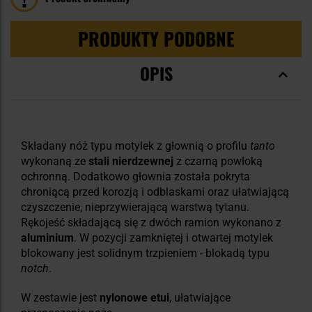
PRODUKTY PODOBNE
OPIS
Składany nóż typu motylek z głownią o profilu
tanto
wykonaną ze
stali nierdzewnej
z czarną powłoką
ochronną. Dodatkowo głownia została pokryta
chroniącą przed korozją i odblaskami oraz ułatwiającą
czyszczenie, nieprzywierającą warstwą tytanu.
Rękojeść składającą się z dwóch ramion wykonano z
aluminium
. W pozycji zamkniętej i otwartej motylek
blokowany jest solidnym trzpieniem - blokadą typu
notch
.
W zestawie jest
nylonowe etui
, ułatwiające