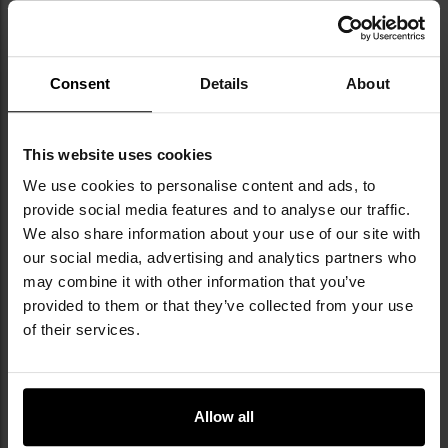
Typ blokady
Notch Lock
Długość całkowita
225 mm
Consent
Details
About
Stal ostrza
Nierdzewna
Sposób otwierania
Balisong (motylek)
This website uses cookies
Materiał rękojeści
Aluminium
We use cookies to personalise content and ads, to
Klips do noszenia
Nie
provide social media features and to analyse our traffic.
We also share information about your use of our site with
Kabura w komplecie
Tak
our social media, advertising and analytics partners who
Waga
141 g
may combine it with other information that you’ve
provided to them or that they’ve collected from your use
EAN
8435119875652
of their services.
Kod producenta
01RU36249
Producent
Martinez Albainox
Allow all