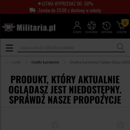
LETNIA WYPRZEDAŻ DO -50%
Zamów do 23:00 z dostawą w sobotę
0
KONTO
SCHOWEK
HISTORIA
KOSZYK
załki i osełki
Osełki kamienne
Osełka kamienna Taidea Glass 6000
PRODUKT, KTÓRY AKTUALNIE
OGLĄDASZ JEST NIEDOSTĘPNY.
SPRAWDŹ NASZE PROPOZYCJE