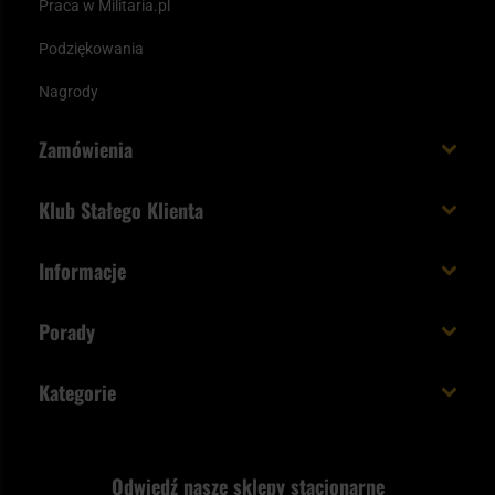
Praca w Militaria.pl
Podziękowania
Nagrody
Zamówienia
Koszt i czas dostawy
Klub Stałego Klienta
Zamów do 23:00 - dostawa jutro!
Co zyskujesz z kontem KSK
Informacje
Paczka w weekend
Jak wykorzystać punkty KSK
Regulamin
Status zamówienia
Porady
Unboxing Militaria.pl
Cookies
Sposoby płatności
Polecane śpiwory na wiosnę
Logowanie
Kategorie
Polityka prywatności
Wysyłka za granicę
Jak wybrać replikę ASG?
Strzelectwo
Nasz asortyment a prawo
Zwroty
ASG czy wiatrówka - co wybrać?
Odwiedź nasze sklepy stacjonarne
Samoobrona
Kupony i kody rabatowe