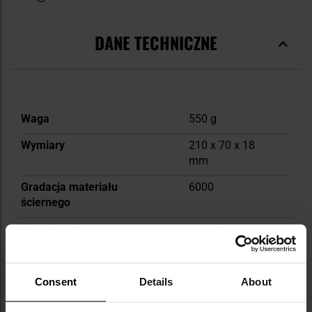
DANE TECHNICZNE
Więcej
Waga
550 g
informacji
Wymiary
210 x 70 x 18
mm
Gradacja materiału
6000
ściernego
Materiał ścierny
ceramika
(korund)
Podstawa antypoślizgowa
Tak
Consent
Details
About
Dodatkowe akcesoria w
Tak