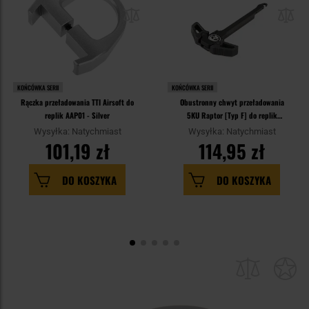
KOŃCÓWKA SERII
KOŃCÓWKA SERII
Rączka przeładowania TTI Airsoft do
Obustronny chwyt przeładowania
replik AAP01 - Silver
5KU Raptor [Typ F] do replik
M4/M16
Wysyłka: Natychmiast
Wysyłka: Natychmiast
101,19 zł
114,95 zł
DO KOSZYKA
DO KOSZYKA