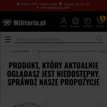
Zamów do 23:00 z dostawą w sobotę
04
g
52
m
03
s
LETNIA WYPRZEDAŻ DO -50%
0
KONTO
SCHOWEK
HISTORIA
KOSZYK
zęści zewnętrzne ASG
Rączka przeładowania TTI Airsoft do AAP01 - Black
PRODUKT, KTÓRY AKTUALNIE
OGLĄDASZ JEST NIEDOSTĘPNY.
SPRAWDŹ NASZE PROPOZYCJE