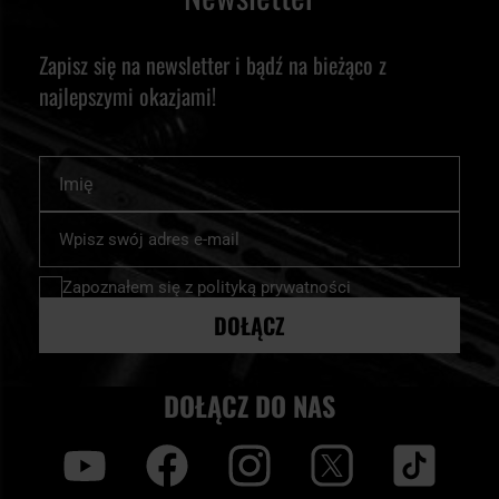
Zapisz się na newsletter i bądź na bieżąco z
najlepszymi okazjami!
Imię
Subskrybuj
nasz
newsletter:
Zapoznałem się z
polityką prywatności
DOŁĄCZ
DOŁĄCZ DO NAS
y
f
i
t
tt