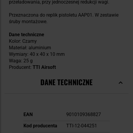
przeładowania, przy jednoczesnej redukcji wagi.
Przeznaczona do replik pistoletu AAP01. W zestawie
śruby montażowe.
Dane techniczne
Kolor: Czarny
Materiał: aluminium
Wymiary: 40 x 40 x 10 mm
Waga: 25 g
Producent:
TTI Airsoft
DANE TECHNICZNE
Więcej
EAN
9010109368827
informacji
Kod producenta
TTI-12-044251