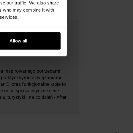
se our traffic. We also share
ers who may combine it with
 services.
Allow all
ia inspirowanego potrzebami
z praktycznymi rozwiązaniami i
n®, oraz funkcjonalne kroje to
e m.in. specjalistyczne serie
, turystyki i na co dzień - After