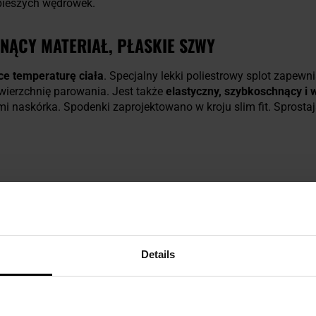
 pieszych wędrówek.
NĄCY MATERIAŁ, PŁASKIE SZWY
ce temperaturę ciała
. Specjalny lekki poliestrowy splot zapew
wierzchnię parowania. Jest także
elastyczny, szybkoschnący i
mi naskórka. Spodenki zaprojektowano w kroju slim fit. Sprost
Details