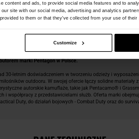
ezpieczeństwo
e content and ads, to provide social media features and to analy
 our site with our social media, advertising and analytics partn
 provided to them or that they’ve collected from your use of their
Customize
rybutorem marki Pentagon w Polsce.
nad 30-letnim doświadczeniem w tworzeniu odzieży i wyposażen
iłośników outdooru. W swojej ofercie łączy solidne materiały 
styczne autorskie kamuflaże, takie jak Pentacamo® i Grassma
ch i współpracy z przedstawicielami służb. Oferta marki obejmuj
actical Duty, do działań bojowych - Combat Duty oraz do survivalu