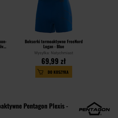
kon-
Bokserki termoaktywne FreeNord
Leggins
live
Logan - Blue
Com
Wysyłka: Natychmiast
Wysy
69,99 zł
DO KOSZYKA
oaktywne Pentagon Plexis -