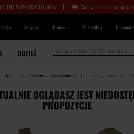
|
LETNIA WYPRZEDAŻ DO -50%
Zamów dziś - dostawa już jutr
przedaż
Nowości
Promocje
Bestsellery
Personali
R
ODZIEŻ
Spodnie i spodenki termoaktywne (warstwa I)
Szorty termoaktywne Pen
TUALNIE OGLĄDASZ JEST NIEDOSTĘ
PROPOZYCJE