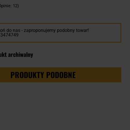
Opinie: 12)
ń do nas - zaproponujemy podobny towar!
13474749
ukt archiwalny
PRODUKTY PODOBNE