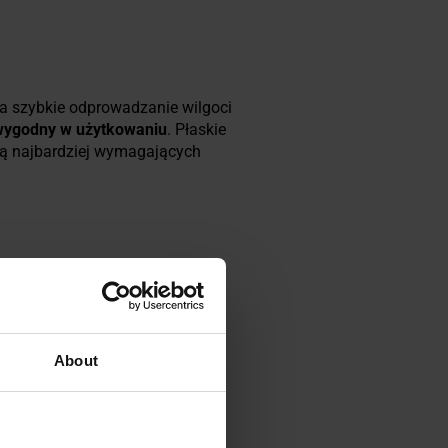
nia szybkie odprowadzanie wilgoci
 wygodny w użytkowaniu
. Płaskie
ają najbardziej wymagających
About