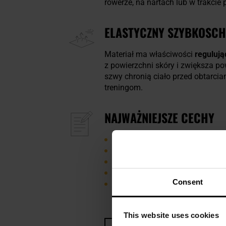
rowerze, na nartach lub w trakcie
ELASTYCZNY SZYBKOSCH
Materiał ma właściwości
regulują
z powierzchni skóry i zwiększa po
szwy chronią ciało przed obtarcia
treningom.
NAJWAŻNIEJSZE CECHY
oddychający materiał
szybkoschnące
płaskie szwy
krój slim git
Consent
dobra regulacja temperatury
This website uses cookies