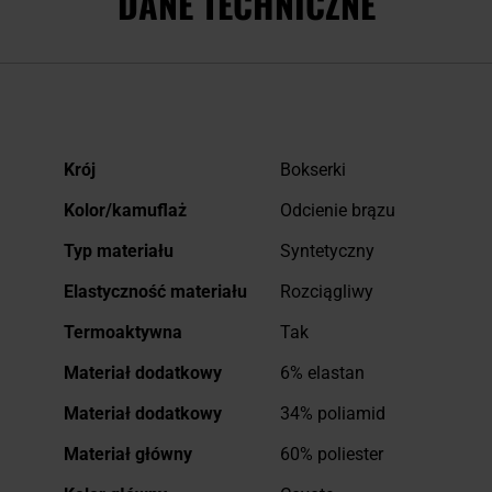
DANE TECHNICZNE
Więcej
Krój
Bokserki
informacji
Kolor/kamuflaż
Odcienie brązu
Typ materiału
Syntetyczny
Elastyczność materiału
Rozciągliwy
Termoaktywna
Tak
Materiał dodatkowy
6% elastan
Materiał dodatkowy
34% poliamid
Materiał główny
60% poliester