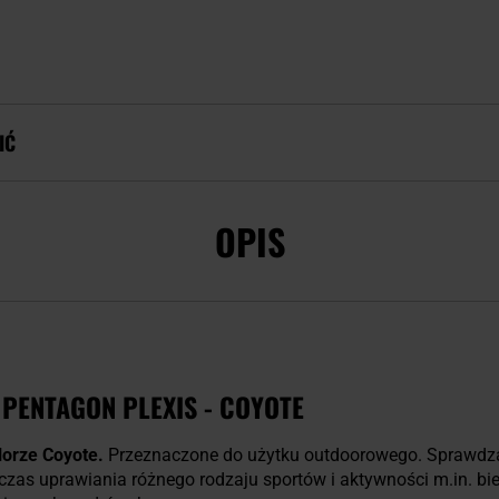
IĆ
OPIS
PENTAGON PLEXIS - COYOTE
lorze Coyote.
Przeznaczone do użytku outdoorowego. Sprawdzą
s uprawiania różnego rodzaju sportów i aktywności m.in. biega