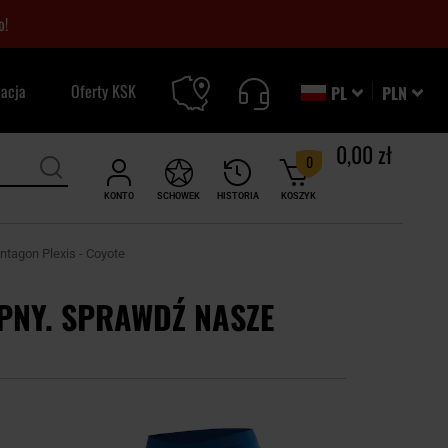
o!
zacja
Oferty KSK
PL
PLN
0,00 zł
0
KONTO
SCHOWEK
HISTORIA
KOSZYK
tagon Plexis - Coyote
PNY. SPRAWDŹ NASZE