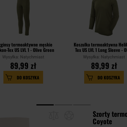
gginsy termoaktywne męskie
Koszulka termoaktywna Heli
kon-Tex US LVL 1 - Olive Green
Tex US LVL 1 Long Sleeve - O
Green
Wysyłka: Natychmiast
Wysyłka: Natychmiast
89,99 zł
89,99 zł
DO KOSZYKA
DO KOSZYKA
Szorty term
Coyote