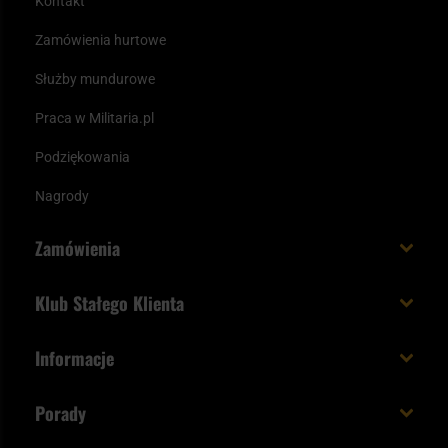
Kontakt
Zamówienia hurtowe
Służby mundurowe
Praca w Militaria.pl
Podziękowania
Nagrody
Zamówienia
Koszt i czas dostawy
Klub Stałego Klienta
Zamów do 23:00 - dostawa jutro!
Co zyskujesz z kontem KSK
Informacje
Paczka w weekend
Jak wykorzystać punkty KSK
Regulamin
Status zamówienia
Porady
Unboxing Militaria.pl
Cookies
Sposoby płatności