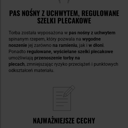
PAS NOŚNY Z UCHWYTEM, REGULOWANE
SZELKI PLECAKOWE
Torba została wyposażona w
pas nośny z uchwytem
spinanym rzepem, który pozwala na
wygodne
noszenie
jej zarówno
na ramieniu
, jak i
w dłoni
.
Ponadto
regulowane, wyściełane szelki plecakowe
umożliwiają
przenoszenie torby na
plecach
, zmniejszając ryzyko przeciążeń i punktowych
odkształceń materiału.
NAJWAŻNIEJSZE CECHY