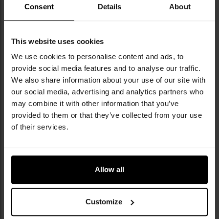
Consent
Details
About
Militaria.pl jest wyłącznym dystrybutorem
marki Pentagon w Polsce.
This website uses cookies
Pentagon Tactical to marka z ponad 30-letnim
We use cookies to personalise content and ads, to
doświadczeniem w tworzeniu odzieży i
provide social media features and to analyse our traffic.
wyposażenia inspirowanego potrzebami
We also share information about your use of our site with
wojska, służb mundurowych oraz miłośników
our social media, advertising and analytics partners who
outdooru. W swojej ofercie łączy solidne
may combine it with other information that you’ve
materiały z praktycznymi rozwiązaniami i
provided to them or that they’ve collected from your use
nowoczesnym designem. Charakterystyczne
of their services.
autorskie kamuflaże, takie jak Pentacamo® i
Grassman®, oraz funkcjonalne kroje to efekt
wieloletnich prac projektowych i współpracy z
przedstawicielami służb. Oferta marki obejmuje
Allow all
m.in. specjalistyczne serie stworzone dla
profesjonalistów - Tactical Duty, do działań
bojowych - Combat Duty oraz do survivalu,
Customize
turystyki i na co dzień - After Duty.