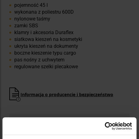
pojemność 45 l
wykonana z poliestru 600D
nylonowe taśmy
zamki SBS
klamry i akcesoria Duraflex
siatkowa kieszeń na kosmetyki
ukryta kieszeń na dokumenty
boczne kieszenie typu cargo
pas nośny z uchwytem
regulowane szelki plecakowe
Informacja o producencie i bezpieczeństwo