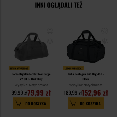
INNI OGLĄDALI TEŻ
LETNIA WYPRZEDAŻ
LETNIA WYPRZEDAŻ
Torba Highlander Outdoor Cargo
Torba Pentagon SAS Bag 45 l -
V2 30 l - Dark Grey
Black
Wysyłka: Natychmiast
Wysyłka: Natychmiast
79,99 zł
152,96 zł
99,99 zł
189,99 zł
DO KOSZYKA
DO KOSZYKA