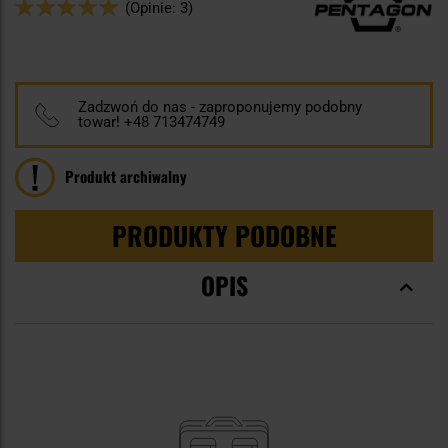
Ocena:
(Opinie: 3)
100
100
% of
Zadzwoń do nas - zaproponujemy podobny
towar! +48 713474749
Produkt archiwalny
PRODUKTY PODOBNE
OPIS