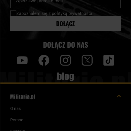
nasz
newsletter:
Zapoznałem się z
polityką prywatności
DOŁĄCZ
DOŁĄCZ DO NAS
y
f
i
t
tt
Blog
O nas
Pomoc