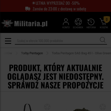
LETNIA WYPRZEDAŻ DO -50%
Zamów do 23:00 z dostawą w sobotę
0
KONTO
SCHOWEK
HISTORIA
KOSZYK
ducentów
Torby Pentagon
Torba Pentagon SAS Bag 45 l - Olive Green
PRODUKT, KTÓRY AKTUALNIE
OGLĄDASZ JEST NIEDOSTĘPNY.
SPRAWDŹ NASZE PROPOZYCJE