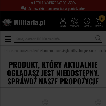
LETNIA WYPRZEDAŻ DO -50%
Zamów dziś - dostawa już w poniedziałek
0
KONTO
SCHOWEK
HISTORIA
KOSZYK
Walizka transportowa na broń Plano Protector Single Rifle/Shotgun Case - Black
PRODUKT, KTÓRY AKTUALNIE
OGLĄDASZ JEST NIEDOSTĘPNY.
SPRAWDŹ NASZE PROPOZYCJE