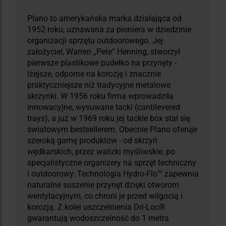
Plano to amerykańska marka działająca od
1952 roku, uznawana za pioniera w dziedzinie
organizacji sprzętu outdoorowego. Jej
założyciel, Warren „Pete” Henning, stworzył
pierwsze plastikowe pudełko na przynęty -
lżejsze, odporne na korozję i znacznie
praktyczniejsze niż tradycyjne metalowe
skrzynki. W 1956 roku firma wprowadziła
innowacyjne, wysuwane tacki (cantilevered
trays), a już w 1969 roku jej tackle box stał się
światowym bestsellerem. Obecnie Plano oferuje
szeroką gamę produktów - od skrzyń
wędkarskich, przez walizki myśliwskie, po
specjalistyczne organizery na sprzęt techniczny
i outdoorowy. Technologia Hydro-Flo™ zapewnia
naturalne suszenie przynęt dzięki otworom
wentylacyjnym, co chroni je przed wilgocią i
korozją. Z kolei uszczelnienia Dri-Loc®
gwarantują wodoszczelność do 1 metra