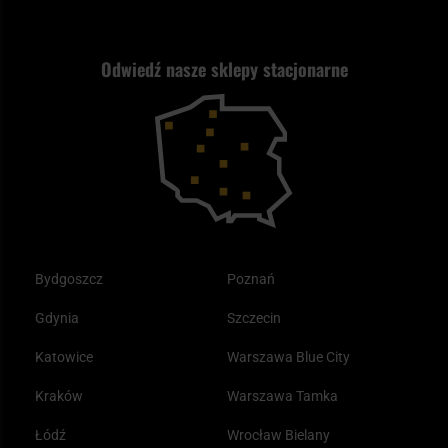
Wysyłka za granicę
Jak wybrać replikę ASG?
Strzelectwo
Nasz asortyment a prawo
Zwroty
ASG czy wiatrówka - co wybrać?
Odwiedź nasze sklepy stacjonarne
Samoobrona
Kupony i kody rabatowe
Reklamacje i gwarancja
Bushcraft - co to jest i jak zacząć?
Outdoor
Tax Free
Plecak ewakuacyjny preppersa
Odzież
Bydgoszcz
Poznań
Gdynia
Szczecin
Katowice
Warszawa Blue City
Kraków
Warszawa Tamka
Łódź
Wrocław Bielany