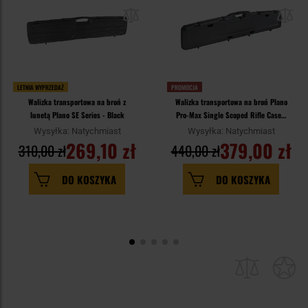
LETNIA WYPRZEDAŻ
PROMOCJA
Walizka transportowa na broń z
Walizka transportowa na broń Plano
lunetą Plano SE Series - Black
Pro-Max Single Scoped Rifle Case -
Black
Wysyłka: Natychmiast
Wysyłka: Natychmiast
269,10 zł
379,00 zł
310,00 zł
440,00 zł
DO KOSZYKA
DO KOSZYKA