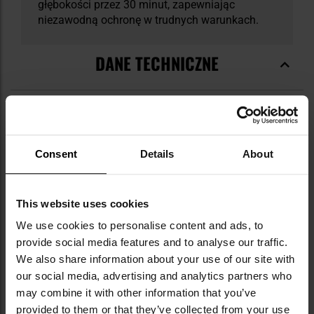
głębokości przez 30 minut, zapewniając
niezawodną ochronę w trudnych warunkach.
DANE TECHNICZNE
Więcej
Waga
1770 g
informacji
Consent
Details
About
Kolor/kamuflaż
Czarny
Materiał
Tworzywo sztuczne
This website uses cookies
Kolor główny
Black
We use cookies to personalise content and ads, to
provide social media features and to analyse our traffic.
Uchwyt transportowy
Tak
We also share information about your use of our site with
Gąbka
Tak
our social media, advertising and analytics partners who
may combine it with other information that you’ve
Zamknięcie
Zatrzaski
provided to them or that they’ve collected from your use