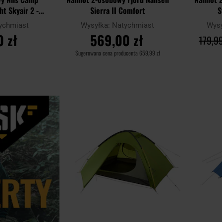
ht Skyair 2 -
Sierra II Comfort
S
ski
ychmiast
Wysyłka:
Natychmiast
Wys
 zł
569,00 zł
179,99
Sugerowana cena producenta
659,99 zł
YKA
DO KOSZYKA
D
Dodaj
Porównaj
Porównaj
do
schowka