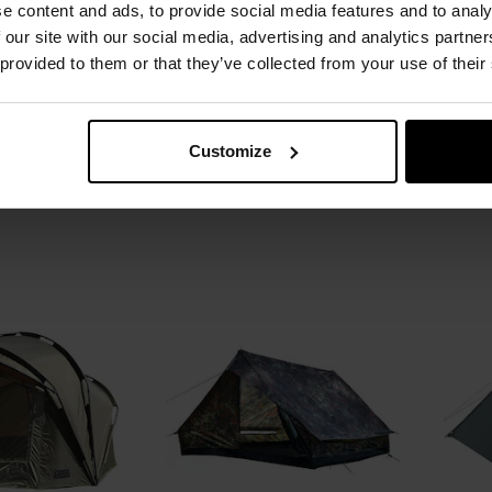
e content and ads, to provide social media features and to analy
AŻ
BES
 our site with our social media, advertising and analytics partn
owy MFH Minipack
Namiot 2-osobowy Nils Camp
Namio
 provided to them or that they’ve collected from your use of their
odland
Hiker NC6010 - Zielony
Natychmiast
Wysyłka:
Natychmiast
W
169,99 zł
169,00 zł
179
Customize
SZYKA
DO KOSZYKA
Dodaj
Dodaj
Porównaj
Porówn
do
do
schowka
schowka