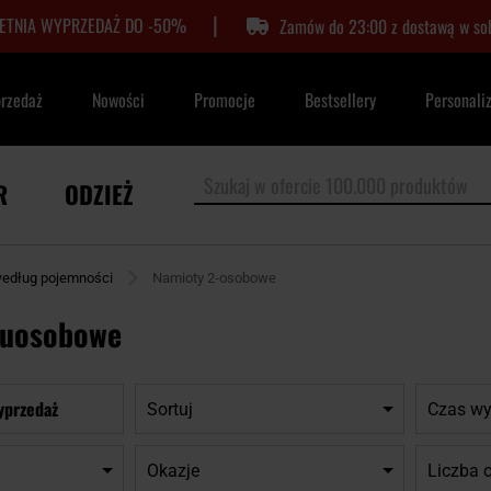
|
LETNIA WYPRZEDAŻ DO -50%
Zamów do 23:00 z dostawą w so
przedaż
Nowości
Promocje
Bestsellery
Personali
R
ODZIEŻ
edług pojemności
Namioty 2-osobowe
wuosobowe
yprzedaż
Sortuj
Czas wy
Okazje
Liczba 