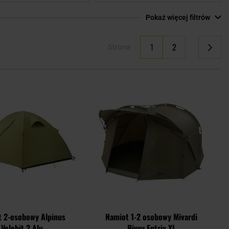
Pokaż więcej filtrów
Aktualnie czytasz stronę
1
2
Strona
Strona
Strona
Następne
Dodaj
Doda
do
do
schowka
scho
 2-osobowy Alpinus
Namiot 1-2 osobowy Mivardi
Velebit 2 Alu
Bivvy Entrix XL