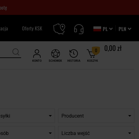
botę
zacja
Oferty KSK
PL
PLN
0,00 zł
0
KONTO
SCHOWEK
HISTORIA
KOSZYK
syłki
Producent
osób
Liczba wejść