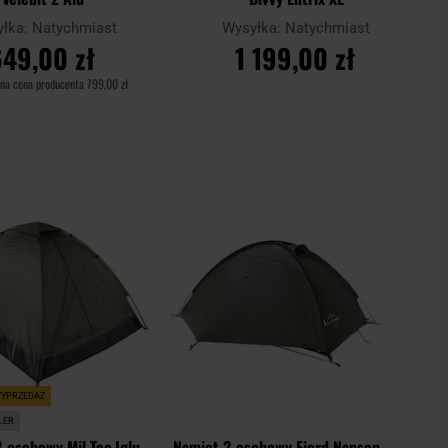
yłka:
Natychmiast
Wysyłka:
Natychmiast
49,00 zł
1 199,00 zł
na cena producenta
799,00 zł
O KOSZYKA
DO KOSZYKA
Dodaj
Dodaj
Porównaj
do
do
schowka
schowk
WYPRZEDAŻ
LER
-osobowy Mil-Tec Iglu
Namiot 2-osobowy Fjord Nansen