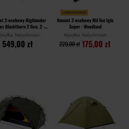
LETNIA WYPRZEDAŻ
ot 2-osobowy Highlander
Namiot 2-osobowy Mil-Tec Iglu
es Blackthorn 2 Gen. 2 -
Super - Woodland
Scarab Green
ysyłka:
Natychmiast
Wysyłka:
Natychmiast
549,00 zł
175,00 zł
229,00 zł
DO KOSZYKA
DO KOSZYKA
Dodaj
Doda
aj
Porównaj
do
do
schowka
scho