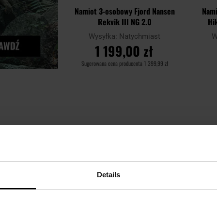
Namiot 3-osobowy Fjord Nansen
Nami
Rekvik III NG 2.0
Hi
Wysyłka:
Natychmiast
W
1 199,00 zł
Sugerowana cena producenta
1 399,99 zł
DO KOSZYKA
Dodaj
Dodaj
Porównaj
Porówn
do
do
schowka
schowka
Details
LET