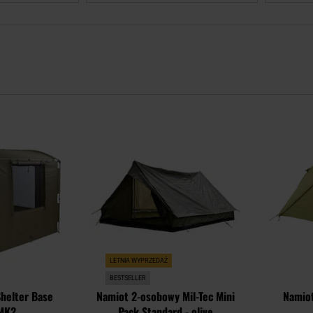
Dodaj
Dodaj
do
do
schowka
schowka
LETNIA WYPRZEDAŻ
BESTSELLER
Shelter Base
Namiot 2-osobowy Mil-Tec Mini
Namiot
 MK2
Pack Standard - olive