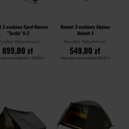
t 2-osobowy Fjord Nansen
Namiot 2-osobowy Alpinus
"Tordis" II.2
Velebit 2
ysyłka:
Natychmiast
Wysyłka:
Natychmiast
899,00 zł
549,00 zł
owana cena producenta
1 099,00 zł
Sugerowana cena producenta
699,00 zł
DO KOSZYKA
DO KOSZYKA
Dodaj
Doda
aj
Porównaj
do
do
schowka
scho