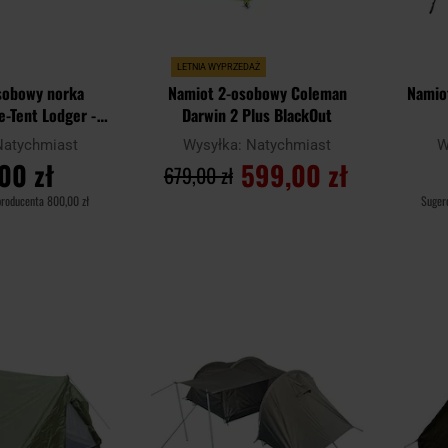
LETNIA WYPRZEDAŻ
sobowy norka
Namiot 2-osobowy Coleman
Namio
-Tent Lodger -
Darwin 2 Plus BlackOut
live
Natychmiast
Wysyłka:
Natychmiast
W
00 zł
599,00 zł
679,00 zł
producenta
800,00 zł
Suger
SZYKA
DO KOSZYKA
Dodaj
Dodaj
Porównaj
Porówn
do
do
schowka
schowka