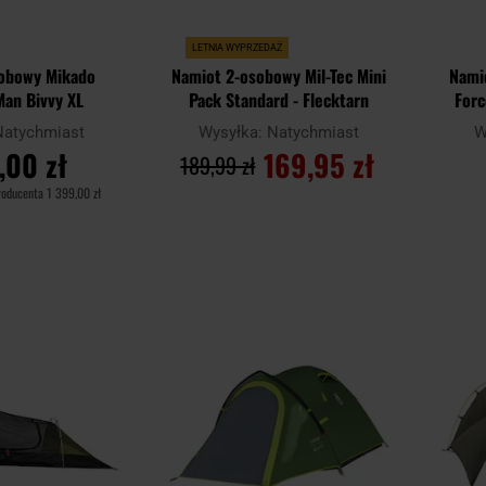
LETNIA WYPRZEDAŻ
sobowy Mikado
Namiot 2-osobowy Mil-Tec Mini
Nami
Man Bivvy XL
Pack Standard - Flecktarn
Forc
Natychmiast
Wysyłka:
Natychmiast
W
,00 zł
169,95 zł
189,99 zł
roducenta
1 399,00 zł
SZYKA
DO KOSZYKA
Dodaj
Dodaj
Porównaj
Porówn
do
do
schowka
schowka