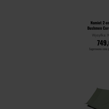
Namiot 2-o
Bushmen Core
O
Wysyłka:
749,
Sugerowana cena 
DO KO
Porównaj