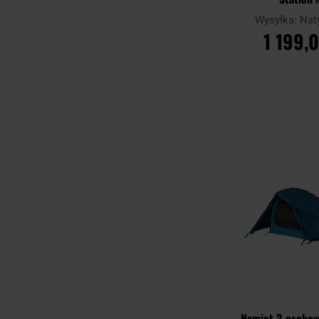
Wysyłka:
Nat
1 199,0
DO KOSZ
Porównaj
Namiot 2-osobow