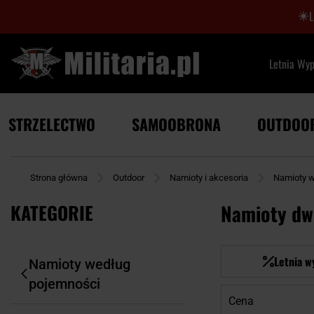
Letnia Wy
STRZELECTWO
SAMOOBRONA
OUTDOO
Strona główna
Outdoor
Namioty i akcesoria
Namioty w
KATEGORIE
Namioty d
Letnia w
Namioty według
pojemności
Cena