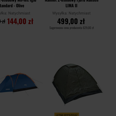
tandard - Olive
LIMA II
yłka:
Natychmiast
Wysyłka:
Natychmiast
144,00 zł
499,00 zł
 zł
Sugerowana cena producenta
629,00 zł
O KOSZYKA
DO KOSZYKA
Dodaj
Doda
Porównaj
do
do
schowka
scho
LETNIA WYPRZEDAŻ