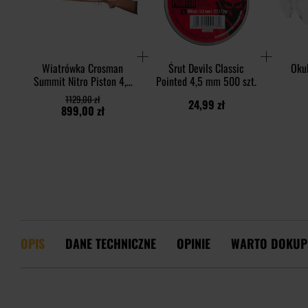
Wiatrówka Crosman
Śrut Devils Classic
Okul
Summit Nitro Piston 4,5
Pointed 4,5 mm 500 szt.
mm z lunetą 3-9x40
1129,00 zł
24,99 zł
899,00 zł
OPIS
DANE TECHNICZNE
OPINIE
WARTO DOKUP