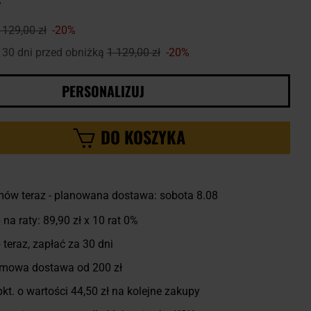
ł
 129,00 zł
-20%
 30 dni przed obniżką
1 129,00 zł
-20%
PERSONALIZUJ
DO KOSZYKA
ów teraz - planowana dostawa: sobota 8.08
 na raty:
89,90 zł
x 10 rat 0%
 teraz, zapłać za 30 dni
mowa dostawa od 200 zł
kt. o wartości
44,50 zł
na kolejne zakupy