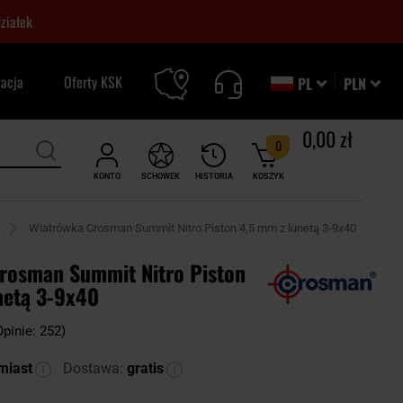
ziałek
zacja
Oferty KSK
PL
PLN
0,00 zł
0
KONTO
SCHOWEK
HISTORIA
KOSZYK
Wiatrówka Crosman Summit Nitro Piston 4,5 mm z lunetą 3-9x40
rosman Summit Nitro Piston
netą 3-9x40
Opinie: 252)
miast
Dostawa:
gratis