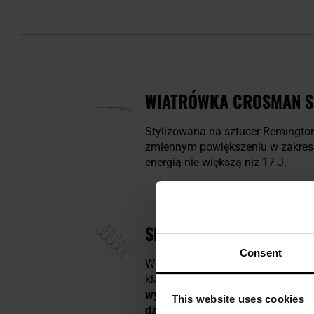
WIATRÓWKA CROSMAN SU
Stylizowana na sztucer Remingto
zmiennym powiększeniu w zakres
energią nie większą niż 17 J.
SPRĘŻYNA GAZOWA NITR
Consent
W modelu Summit zastosowano
s
klasycznej sprężyny. Ponadto m
wylotową 305 m/s
nawet po 25 0
This website uses cookies
dźwignię do napinania wiatrówki
.