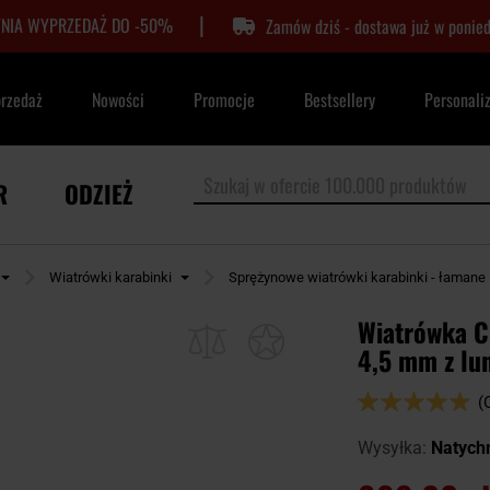
|
TNIA WYPRZEDAŻ DO -50%
Zamów dziś - dostawa już w ponied
przedaż
Nowości
Promocje
Bestsellery
Personali
R
ODZIEŻ
Wiatrówki karabinki
Sprężynowe wiatrówki karabinki - łamane
Wiatrówka C
4,5 mm z lu
Ocena:
(
96
100
% of
Wysyłka:
Natych