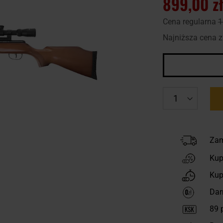
899,00 z
Cena regularna
1
Najniższa cena z
Zam
Kup
Kup
Dar
89
p