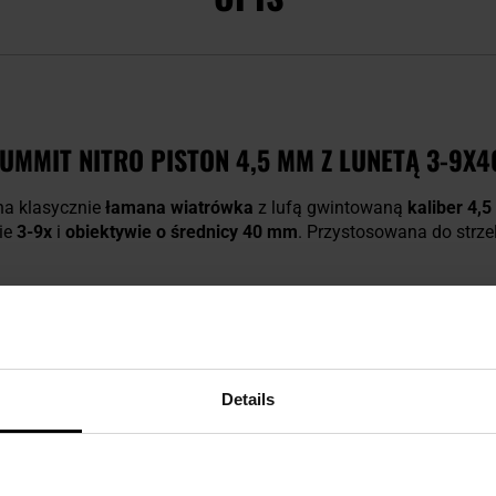
MMIT NITRO PISTON 4,5 MM Z LUNETĄ 3-9X4
na klasycznie
łamana wiatrówka
z lufą gwintowaną
kaliber 4,
ie
3-9x
i
obiektywie o średnicy 40 mm
. Przystosowana do strze
O PISTON, LUFA O POWIĘKSZONYM PROFILU
Details
prężynę gazową Nitro Piston
, dzięki czemu napinanie wymag
echanizm
pracuje ciszej
, a śrut wystrzeliwany z lufy zachowuje 
00 strzałach
. Lufa dzięki powiększonemu profilowi ułatwia pew