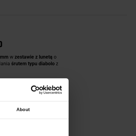
0
5 mm
w
zestawie z lunetą
o
lania
śrutem typu diabolo
z
About
a
mniej wysiłku
w porównaniu do
swoją nominalną
prekość
ny chwyt, stanowiąc
wygodną