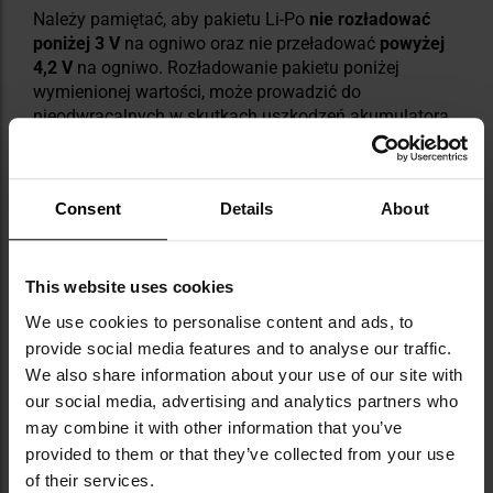
Należy pamiętać, aby pakietu Li-Po
nie rozładować
poniżej 3 V
na ogniwo oraz nie przeładować
powyżej
4,2 V
na ogniwo. Rozładowanie pakietu poniżej
wymienionej wartości, może prowadzić do
nieodwracalnych w skutkach uszkodzeń akumulatora.
Zaleca się użycie miernika do pakietów Li-Po
chroniącego przed rozładowaniem.
Consent
Details
About
Akumulator Li-Po należy ładować wyłącznie
przystosowaną do tego typu ogniw
ładowarką
mikroprocesorową
. Chcąc zachować maksimum
bezpieczeństwa, akumulator należy ładować w
This website uses cookies
przeznaczonej do tego
torbie ochronnej.
We use cookies to personalise content and ads, to
provide social media features and to analyse our traffic.
We also share information about your use of our site with
our social media, advertising and analytics partners who
may combine it with other information that you’ve
provided to them or that they’ve collected from your use
of their services.