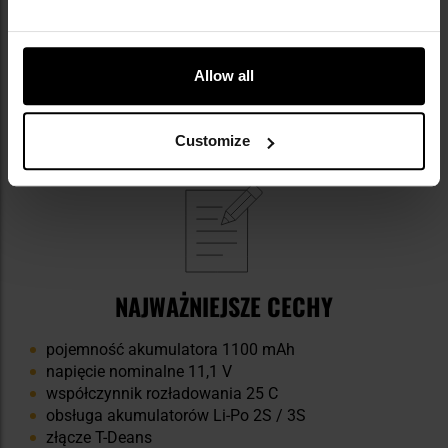
ELEMENTY ZESTAWU
akumulator ASG Li-Po 11,1 V 1100 mAh
ładowarka Specna Arms Easy Nano Charger
Allow all
kabel USB-C
zasilacz 10 W
Customize
NAJWAŻNIEJSZE CECHY
pojemność akumulatora 1100 mAh
napięcie nominalne 11,1 V
współczynnik rozładowania 25 C
obsługa akumulatorów Li-Po 2S / 3S
złącze T-Deans