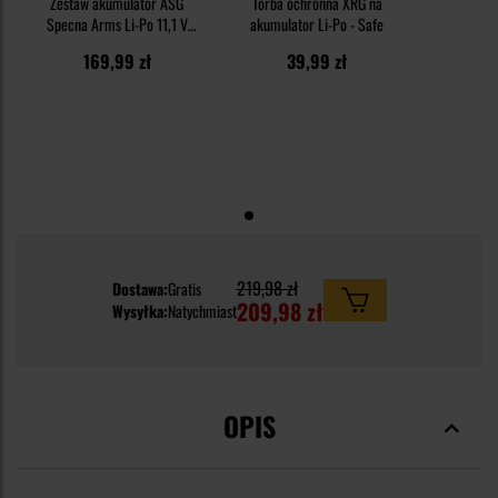
Zestaw akumulator ASG
Torba ochronna XRG na
Specna Arms Li-Po 11,1 V
akumulator Li-Po - Safe
1100 mAh G-Tech +
169,99 zł
39,99 zł
ładowarka 10 W Easy Nano
Charger
219,98 zł
Dostawa:
Gratis
209,98 zł
Wysyłka:
Natychmiast
OPIS