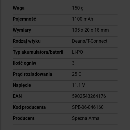
Więcej
Waga
150 g
informacji
Pojemność
1100 mAh
Wymiary
105 x 20 x 18 mm
Rodzaj wtyku
Deans/T-Connect
Typ akumulatora/baterii
Li-PO
Ilość ogniw
3
Prąd rozładowania
25 C
Napięcie
11.1 V
EAN
5902543264176
Kod producenta
SPE-06-046160
Producent
Specna Arms