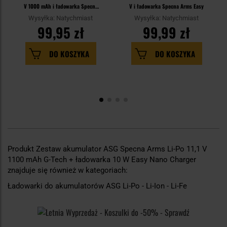
V 1000 mAh i ładowarka Specna
V i ładowarka Specna Arms Easy
Arms Easy
Wysyłka: Natychmiast
Wysyłka: Natychmiast
99,95 zł
99,99 zł
DO KOSZYKA
DO KOSZYKA
Produkt Zestaw akumulator ASG Specna Arms Li-Po 11,1 V
1100 mAh G-Tech + ładowarka 10 W Easy Nano Charger
znajduje się również w kategoriach:
Ładowarki do akumulatorów ASG Li-Po - Li-Ion - Li-Fe