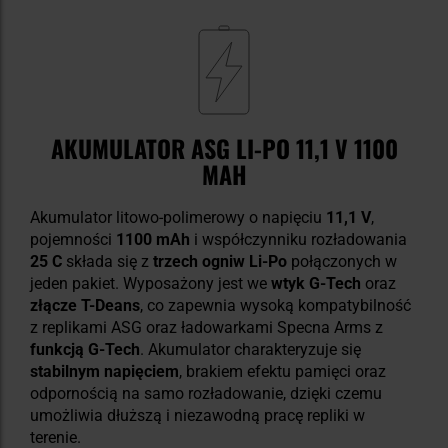
AKUMULATOR ASG LI-PO 11,1 V 1100
MAH
Akumulator litowo-polimerowy o napięciu
11,1 V
,
pojemności
1100 mAh
i współczynniku rozładowania
25 C
składa się z
trzech ogniw Li-Po
połączonych w
jeden pakiet. Wyposażony jest we
wtyk G-Tech
oraz
złącze T-Deans
, co zapewnia wysoką kompatybilność
z replikami ASG oraz ładowarkami Specna Arms z
funkcją G-Tech
. Akumulator charakteryzuje się
stabilnym napięciem
, brakiem efektu pamięci oraz
odpornością na samo rozładowanie, dzięki czemu
umożliwia dłuższą i niezawodną pracę repliki w
terenie.