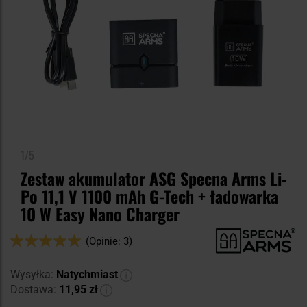
1/5
Zestaw akumulator ASG Specna Arms Li-
Po 11,1 V 1100 mAh G-Tech + ładowarka
10 W Easy Nano Charger
Ocena:
(Opinie: 3)
100
100
% of
Wysyłka:
Natychmiast
Dostawa:
11,95 zł