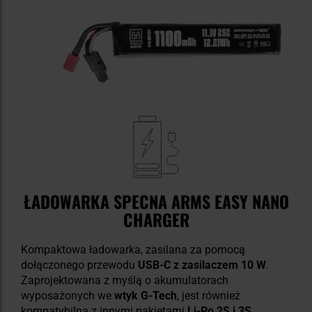
ŁADOWARKA SPECNA ARMS EASY NANO
CHARGER
Kompaktowa ładowarka, zasilana za pomocą
dołączonego przewodu
USB-C z zasilaczem 10 W
.
Zaprojektowana z myślą o akumulatorach
wyposażonych we
wtyk G-Tech
, jest również
kompatybilna z innymi pakietami
Li-Po 2S i 3S
.