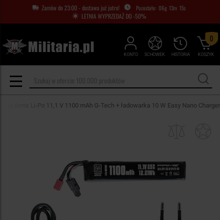
Zamów do 23:00 - dostawa już jutro!
06
g
13
m
14
s
LETNIA WYPRZEDAŻ DO -50%
0
KONTO
SCHOWEK
HISTORIA
KOSZYK
cna Arms Li-Po 11,1 V 1100 mAh G-Tech + ładowarka 10 W Easy Nano Charger