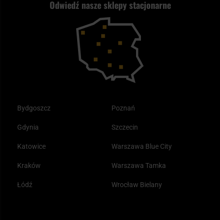
Odwiedź nasze sklepy stacjonarne
Samoobrona
Kupony i kody rabatowe
Reklamacje i gwarancja
Bushcraft - co to jest i jak zacząć?
Outdoor
Tax Free
Plecak ewakuacyjny preppersa
Odzież
Bydgoszcz
Poznań
Gdynia
Szczecin
Katowice
Warszawa Blue City
Kraków
Warszawa Tamka
Łódź
Wrocław Bielany