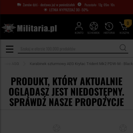
Zamów dziś - dostawa już w poniedziałek
13
g
05
m
09
s
LETNIA WYPRZEDAŻ DO -50%
0
KONTO
SCHOWEK
HISTORIA
KOSZYK
turmowe ASG
Karabinek szturmowy AEG Krytac Trident Mk2 PDW-M - Black
PRODUKT, KTÓRY AKTUALNIE
OGLĄDASZ JEST NIEDOSTĘPNY.
SPRAWDŹ NASZE PROPOZYCJE