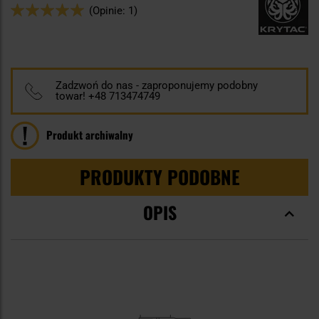
Ocena:
(Opinie: 1)
100
100
% of
Zadzwoń do nas - zaproponujemy podobny
towar! +48 713474749
Produkt archiwalny
PRODUKTY PODOBNE
OPIS