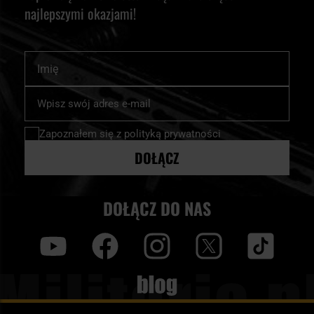
najlepszymi okazjami!
Imię
Subskrybuj
nasz
newsletter:
Zapoznałem się z
polityką prywatności
DOŁĄCZ
DOŁĄCZ DO NAS
y
f
i
t
tt
Blog