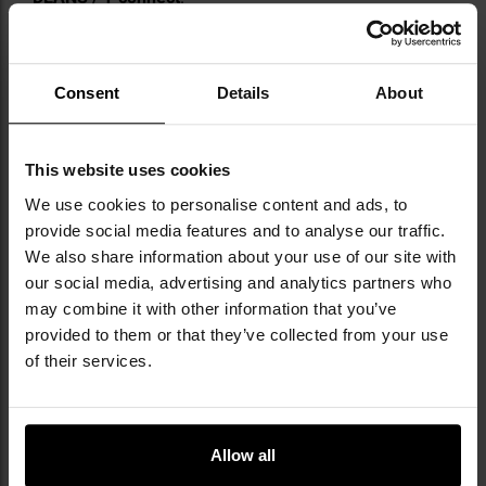
Consent
Details
About
This website uses cookies
ELEMENTY ZESTAWU
We use cookies to personalise content and ads, to
provide social media features and to analyse our traffic.
replika
magazynek
We also share information about your use of our site with
przejściówka DEANS na Tamiya (s)
our social media, advertising and analytics partners who
składane przyrządy celownicze
may combine it with other information that you’ve
szyna RIS z montażem na M-LOK 60 mm
provided to them or that they’ve collected from your use
of their services.
Allow all