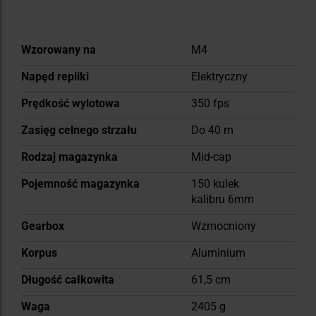
Więcej
Wzorowany na
M4
informacji
Napęd repliki
Elektryczny
Prędkość wylotowa
350 fps
Zasięg celnego strzału
Do 40 m
Rodzaj magazynka
Mid-cap
Pojemność magazynka
150 kulek
kalibru 6mm
Gearbox
Wzmocniony
Korpus
Aluminium
Długość całkowita
61,5 cm
Waga
2405 g