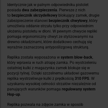
Identycznie jak w palnym odpowiedniku pistolet
posiada
dwa zabezpieczenia
. Pierwsze z nich
to
bezpiecznik skrzydełkowy
blokujący zamek, drugie
zabezpieczenie stanowi
bezpiecznik chwytowy
, który
umożliwia oddanie strzału tylko przy odpowiednim
ułożeniu pistoletu w dłoni. W pewnym chwycie repliki
pomaga ergonomiczny chwyt ze stylizowanymi na
drewno okładzinami, które dodatkowo cechują się
wyraźnie zaznaczoną antypoślizgową strukturą.
Replika została wyposażona w
system blow-back
,
który wprawia w ruch atrapę zamka. Po wystrzeleniu
ostatniej kulki z magazynka zamek blokuje się w
pozycji tylnej. Dzięki szczelnemu układowi gazowemu
replika wystrzeliwuje kulki z prędkością
310 FPS
. W
uzyskaniu wysokiej celności strzałów niezależnie od
panujących warunków pomaga
regulowany system
Hop-up
.
Replika pozwala na zdjęcie zamka w sposób