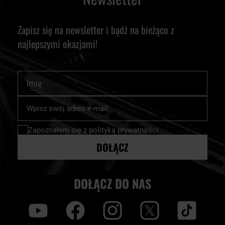
Zapisz się na newsletter i bądź na bieżąco z
najlepszymi okazjami!
Imię
Subskrybuj
nasz
newsletter:
Zapoznałem się z
polityką prywatności
DOŁĄCZ
DOŁĄCZ DO NAS
y
f
i
t
tt