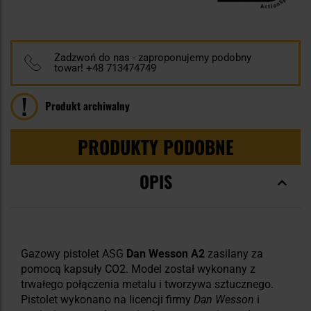
100
100
% of
Zadzwoń do nas - zaproponujemy podobny
towar! +48 713474749
Produkt archiwalny
PRODUKTY PODOBNE
OPIS
Gazowy pistolet ASG
Dan Wesson A2
zasilany za
pomocą kapsuły CO2. Model został wykonany z
trwałego połączenia metalu i tworzywa sztucznego.
Pistolet wykonano na licencji firmy
Dan Wesson
i