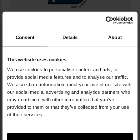
Militaria.pl jest wyłącznym dystrybutorem
marki Action Sport Games w Polsce.
Consent
Details
About
Action Sport Games (ASG) to renomowany
producent sprzętu airsoftowego i wiatrówek,
który od 1998 roku wyznacza standardy w
branży. Firma zaczynała jako europejski
This website uses cookies
dystrybutor, by z czasem stać się globalnym
We use cookies to personalise content and ads, to
liderem, oferującym licencjonowane repliki od
provide social media features and to analyse our traffic.
marek takich jak Armalite, CZ, B&T czy Accuracy
We also share information about your use of our site with
International. Flagowy model CZ Scorpion EVO
our social media, advertising and analytics partners who
zdobył status klasyka wśród replik AEG, a
may combine it with other information that you’ve
precyzyjne kulki BB ASG są cenione przez
provided to them or that they’ve collected from your use
graczy na całym świecie. Obecnie firma działa
w ponad 60 krajach, dostarczając rozwiązania
of their services.
zarówno dla hobbystów, jak i profesjonalistów.
Marka angażuje się w rozwój społeczności
airsoftowej, wspierając różnego rodzaju