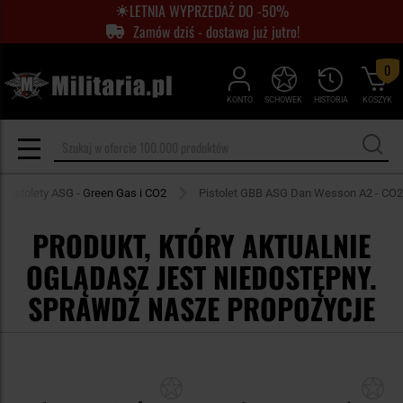
LETNIA WYPRZEDAŻ DO -50%
Zamów dziś - dostawa już jutro!
0
KONTO
SCHOWEK
HISTORIA
KOSZYK
Pistolety ASG - Green Gas i CO2
Pistolet GBB ASG Dan Wesson A2 - CO2
PRODUKT, KTÓRY AKTUALNIE
OGLĄDASZ JEST NIEDOSTĘPNY.
SPRAWDŹ NASZE PROPOZYCJE