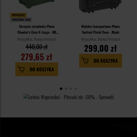
WYPRZEDAŻ
KOŃCÓWKA SERII
Skrzynia strzelecka Plano
Walizka transportowa Plano
Shooter's Case X-Large - OD
Tactical Pistol Case - Black
Green
Wysyłka: Natychmiast
Wysyłka: Natychmiast
440,00 zł
299,00 zł
279,65 zł
DO KOSZYKA
DO KOSZYKA