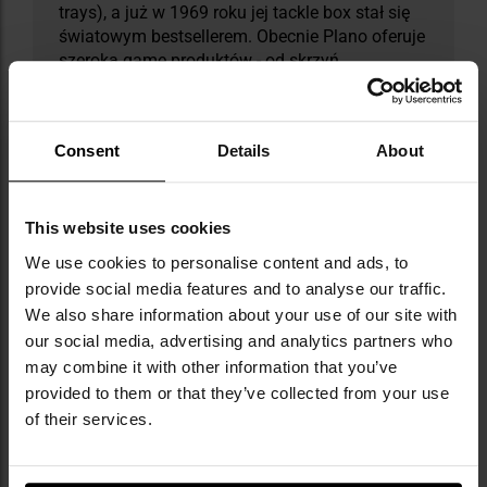
trays), a już w 1969 roku jej tackle box stał się
światowym bestsellerem. Obecnie Plano oferuje
szeroką gamę produktów - od skrzyń
wędkarskich, przez walizki myśliwskie, po
specjalistyczne organizery na sprzęt techniczny
i outdoorowy. Technologia Hydro-Flo™ zapewnia
Consent
Details
About
naturalne suszenie przynęt dzięki otworom
wentylacyjnym, co chroni je przed wilgocią i
korozją. Z kolei uszczelnienia Dri-Loc®
gwarantują wodoszczelność do 1 metra
This website uses cookies
głębokości przez 30 minut, zapewniając
We use cookies to personalise content and ads, to
niezawodną ochronę w trudnych warunkach.
provide social media features and to analyse our traffic.
We also share information about your use of our site with
DANE TECHNICZNE
our social media, advertising and analytics partners who
may combine it with other information that you’ve
provided to them or that they’ve collected from your use
of their services.
Więcej
EAN
024099016124
informacji