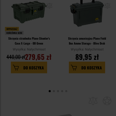
WYPRZEDAŻ
KOŃCÓWKA SERII
Skrzynia strzelecka Plano Shooter's
Skrzynia amunicyjna Plano Field
Case X-Large - OD Green
Box Ammo Storage - Olive Drab
Wysyłka: Natychmiast
Wysyłka: Natychmiast
279,65 zł
89,95 zł
440,00 zł
DO KOSZYKA
DO KOSZYKA