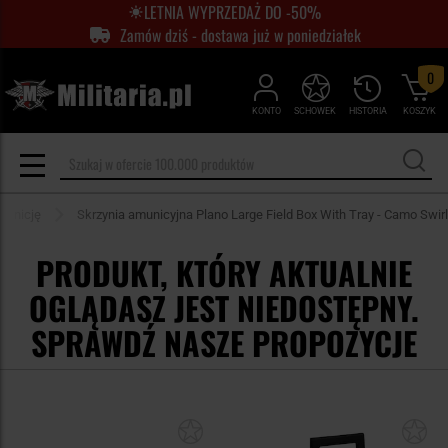
LETNIA WYPRZEDAŻ DO -50%
Zamów dziś - dostawa już w poniedziałek
0
KONTO
SCHOWEK
HISTORIA
KOSZYK
municję
Skrzynia amunicyjna Plano Large Field Box With Tray - Camo Swirl
PRODUKT, KTÓRY AKTUALNIE
OGLĄDASZ JEST NIEDOSTĘPNY.
SPRAWDŹ NASZE PROPOZYCJE