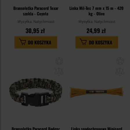
Bransoletka Paracord Texar
Linka Mil-Tec 7 mm x 15 m - 420
szekla - Coyote
kg - Olive
Wysyłka:
Natychmiast
Wysyłka:
Natychmiast
30,95 zł
24,99 zł
DO KOSZYKA
DO KOSZYKA
Dodaj
Do
do
do
schowka
sc
Bransoletka Paracord Badger
Linka spadochronowa Minicord