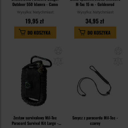
Outdoor 550 klamra - Camo
M-Tac 15 m - Goldenrod
Wysyłka:
Natychmiast
Wysyłka:
Natychmiast
19,95 zł
34,95 zł
DO KOSZYKA
DO KOSZYKA
Dodaj
Do
do
do
schowka
sc
Zestaw survivalowy Mil-Tec
Smycz z paracordu Mil-Tec -
Paracord Survival Kit Large -
czarny