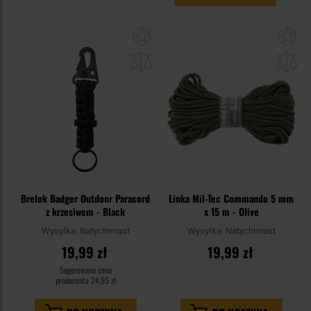
Dodaj
Do
do
do
schowka
sc
Brelok Badger Outdoor Paracord
Linka Mil-Tec Commando 5 mm
z krzesiwem - Black
x 15 m - Olive
Wysyłka:
Natychmiast
Wysyłka:
Natychmiast
19,99 zł
19,99 zł
Sugerowana cena
producenta
24,95 zł