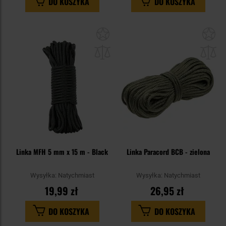
DO KOSZYKA
DO KOSZYKA
Dodaj
Do
do
do
schowka
sc
Linka MFH 5 mm x 15 m - Black
Linka Paracord BCB - zielona
Wysyłka:
Natychmiast
Wysyłka:
Natychmiast
19,99 zł
26,95 zł
DO KOSZYKA
DO KOSZYKA