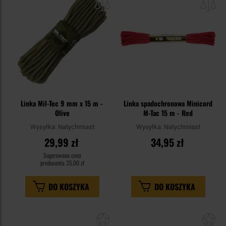
schowka
sc
Linka Mil-Tec 9 mm x 15 m -
Linka spadochronowa Minicord
Olive
M-Tac 15 m - Red
Wysyłka:
Natychmiast
Wysyłka:
Natychmiast
29,99 zł
34,95 zł
Sugerowana cena
producenta
35,00 zł
DO KOSZYKA
DO KOSZYKA
Dodaj
Do