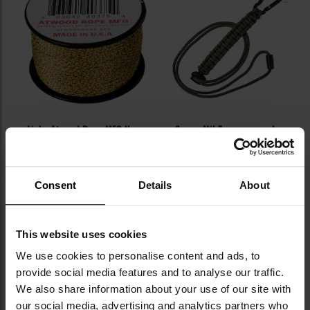
Linka Atwood Rope MFG Nano
Smycz Mil-Tec z paracordu -
Cord 91 m - Jamaican Me Crazy
olive
Wysyłka:
Natychmiast
Wysyłka:
Natychmiast
45,95 zł
21,95 zł
Consent
Details
About
DO KOSZYKA
DO KOSZYKA
This website uses cookies
Dodaj
Do
We use cookies to personalise content and ads, to
do
do
provide social media features and to analyse our traffic.
schowka
sc
We also share information about your use of our site with
our social media, advertising and analytics partners who