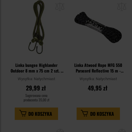
do
do
schowka
sc
Linka bungee Highlander
Linka Atwood Rope MFG 550
Outdoor 8 mm x 75 cm 2 szt. -
Paracord Reflective 15 m -
Olive
Czarna
Wysyłka:
Natychmiast
Wysyłka:
Natychmiast
29,99 zł
49,95 zł
Sugerowana cena
producenta
35,00 zł
DO KOSZYKA
DO KOSZYKA
Dodaj
Do