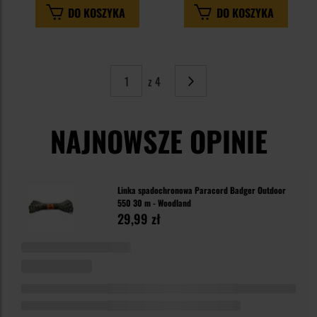
DO KOSZYKA
DO KOSZYKA
z 4
Strona
Następne
NAJNOWSZE OPINIE
Linka spadochronowa Paracord Badger Outdoor
550 30 m - Woodland
29,99 zł