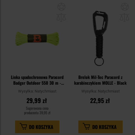
Dodaj
Do
do
do
schowka
sc
Linka spadochronowa Paracord
Brelok Mil-Tec Paracord z
Badger Outdoor 550 30 m -
karabinczykiem MOLLE - Black
Neon Yellow
Wysyłka:
Natychmiast
Wysyłka:
Natychmiast
29,99 zł
22,95 zł
Sugerowana cena
producenta
39,95 zł
DO KOSZYKA
DO KOSZYKA