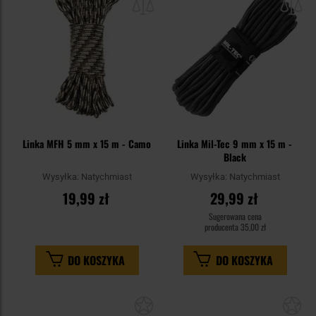
schowka
sc
Linka MFH 5 mm x 15 m - Camo
Linka Mil-Tec 9 mm x 15 m -
Black
Wysyłka:
Natychmiast
Wysyłka:
Natychmiast
19,99 zł
29,99 zł
Sugerowana cena
producenta
35,00 zł
DO KOSZYKA
DO KOSZYKA
Dodaj
Do