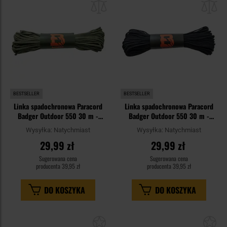
schowka
sc
BESTSELLER
BESTSELLER
Linka spadochronowa Paracord
Linka spadochronowa Paracord
Badger Outdoor 550 30 m -
Badger Outdoor 550 30 m -
Olive
Black
Wysyłka:
Natychmiast
Wysyłka:
Natychmiast
29,99 zł
29,99 zł
Sugerowana cena
Sugerowana cena
producenta
39,95 zł
producenta
39,95 zł
DO KOSZYKA
DO KOSZYKA
Dodaj
Do