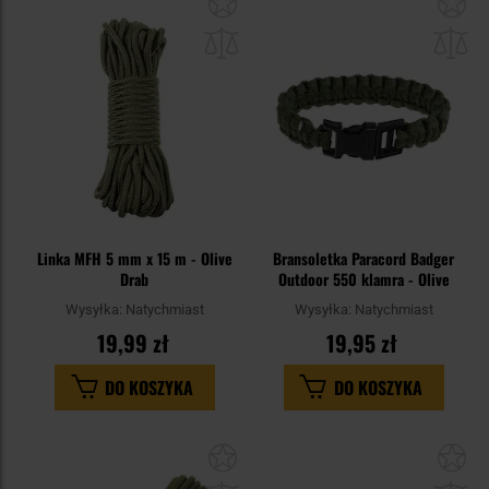
Dodaj
Do
do
do
schowka
sc
Linka MFH 5 mm x 15 m - Olive
Bransoletka Paracord Badger
Drab
Outdoor 550 klamra - Olive
Wysyłka:
Natychmiast
Wysyłka:
Natychmiast
19,99 zł
19,95 zł
DO KOSZYKA
DO KOSZYKA
Dodaj
Do
do
do