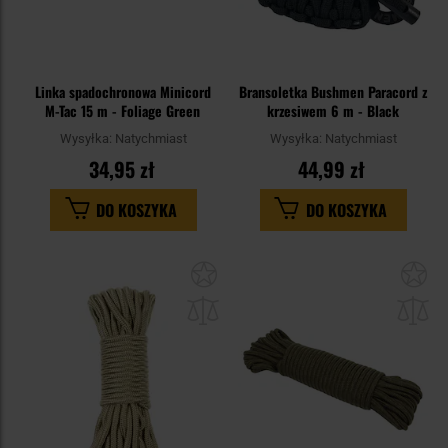
Linka spadochronowa Minicord
Bransoletka Bushmen Paracord z
M-Tac 15 m - Foliage Green
krzesiwem 6 m - Black
Wysyłka:
Natychmiast
Wysyłka:
Natychmiast
34,95 zł
44,99 zł
DO KOSZYKA
DO KOSZYKA
Dodaj
Do
do
do
schowka
sc