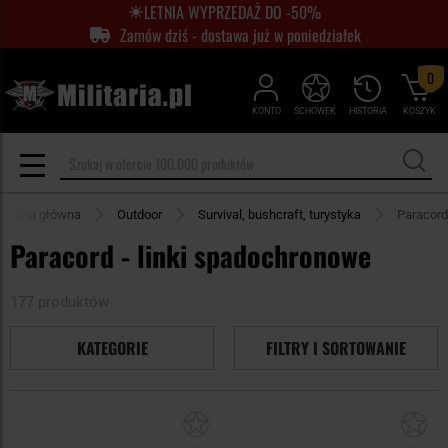
LETNIA WYPRZEDAŻ DO -50%
Zamów dziś - dostawa już w poniedziałek
0
KONTO
SCHOWEK
HISTORIA
KOSZYK
Strona główna
Outdoor
Survival, bushcraft, turystyka
Paracord
Paracord - linki spadochronowe
177 produktów
KATEGORIE
FILTRY I SORTOWANIE
Dodaj
Do
do
do