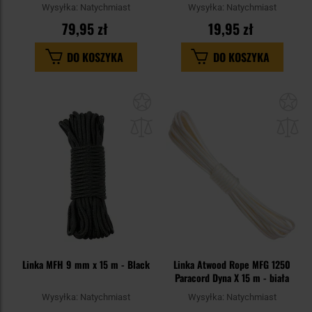
Black
Wysyłka:
Natychmiast
Wysyłka:
Natychmiast
79,95 zł
19,95 zł
DO KOSZYKA
DO KOSZYKA
Dodaj
Do
do
do
schowka
sc
Linka MFH 9 mm x 15 m - Black
Linka Atwood Rope MFG 1250
Paracord Dyna X 15 m - biała
Wysyłka:
Natychmiast
Wysyłka:
Natychmiast