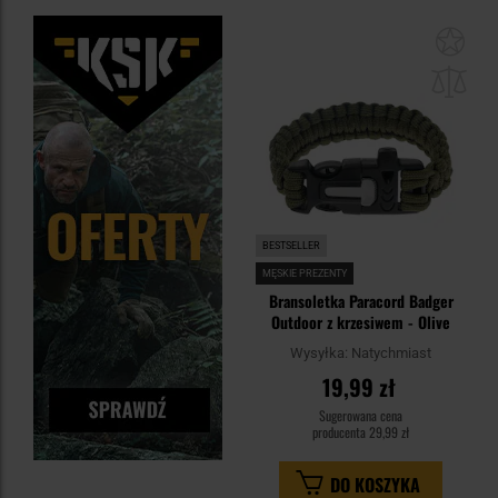
Dod
do
sc
BESTSELLER
MĘSKIE PREZENTY
Bransoletka Paracord Badger
Outdoor z krzesiwem - Olive
Wysyłka:
Natychmiast
19,99 zł
Sugerowana cena
producenta
29,99 zł
DO KOSZYKA