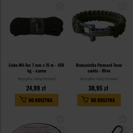
do
do
schowka
sc
Linka Mil-Tec 7 mm x 15 m - 420
Bransoletka Paracord Texar
kg - czarna
szekla - Olive
Wysyłka:
Natychmiast
Wysyłka:
Natychmiast
24,99 zł
30,95 zł
DO KOSZYKA
DO KOSZYKA
Dodaj
Do
do
do
schowka
sc