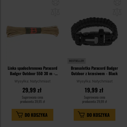
Dodaj
Do
do
do
schowka
sc
BESTSELLER
Linka spadochronowa Paracord
Bransoletka Paracord Badger
Badger Outdoor 550 30 m -
Outdoor z krzesiwem - Black
Coyote
Wysyłka:
Natychmiast
Wysyłka:
Natychmiast
29,99 zł
19,99 zł
Sugerowana cena
Sugerowana cena
producenta
39,95 zł
producenta
29,99 zł
DO KOSZYKA
DO KOSZYKA