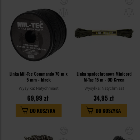
do
do
schowka
sc
Linka Mil-Tec Commando 70 m x
Linka spadochronowa Minicord
5 mm - black
M-Tac 15 m - OD Green
Wysyłka:
Natychmiast
Wysyłka:
Natychmiast
69,99 zł
34,95 zł
DO KOSZYKA
DO KOSZYKA
Dodaj
Do
do
do