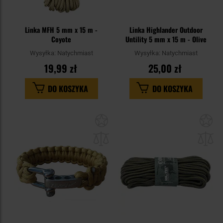
Linka MFH 5 mm x 15 m -
Linka Highlander Outdoor
Coyote
Untility 5 mm x 15 m - Olive
Wysyłka:
Natychmiast
Wysyłka:
Natychmiast
19,99 zł
25,00 zł
DO KOSZYKA
DO KOSZYKA
Dodaj
Do
do
do
schowka
sc