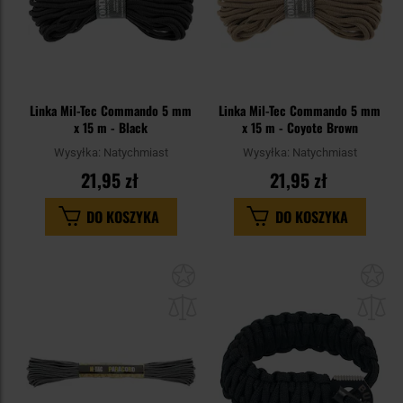
Linka Mil-Tec Commando 5 mm
Linka Mil-Tec Commando 5 mm
x 15 m - Black
x 15 m - Coyote Brown
Wysyłka:
Natychmiast
Wysyłka:
Natychmiast
21,95 zł
21,95 zł
DO KOSZYKA
DO KOSZYKA
Dodaj
Do
do
do
schowka
sc