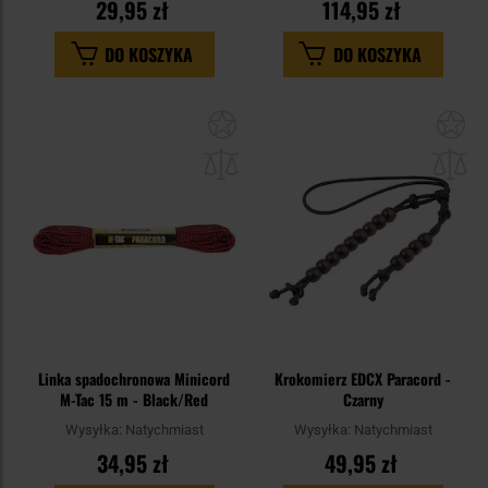
29,95 zł
114,95 zł
DO KOSZYKA
DO KOSZYKA
Dodaj
Do
do
do
schowka
sc
Linka spadochronowa Minicord
Krokomierz EDCX Paracord -
M-Tac 15 m - Black/Red
Czarny
Wysyłka:
Natychmiast
Wysyłka:
Natychmiast
34,95 zł
49,95 zł