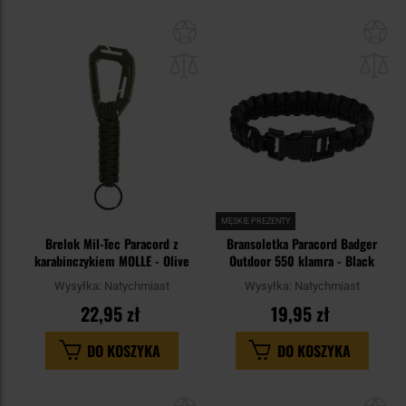
Dodaj
Do
do
do
schowka
sc
MĘSKIE PREZENTY
Brelok Mil-Tec Paracord z
Bransoletka Paracord Badger
karabinczykiem MOLLE - Olive
Outdoor 550 klamra - Black
Wysyłka:
Natychmiast
Wysyłka:
Natychmiast
22,95 zł
19,95 zł
DO KOSZYKA
DO KOSZYKA