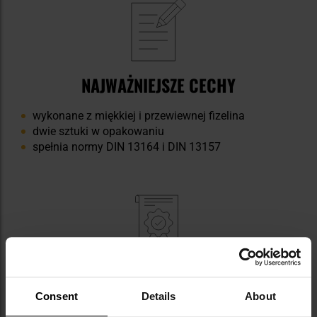
NAJWAŻNIEJSZE CECHY
wykonane z miękkiej i przewiewnej fizelina
dwie sztuki w opakowaniu
spełnia normy DIN 13164 i DIN 13157
DANE TECHNICZNE
Consent
Details
About
Materiał: fizelina