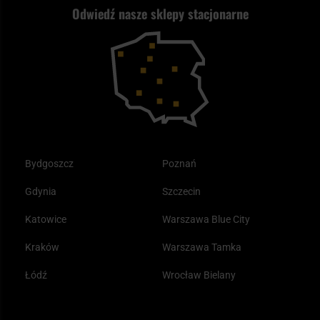
Odwiedź nasze sklepy stacjonarne
Samoobrona
Kupony i kody rabatowe
Reklamacje i gwarancja
Bushcraft - co to jest i jak zacząć?
Outdoor
Tax Free
Plecak ewakuacyjny preppersa
Odzież
Bydgoszcz
Poznań
Gdynia
Szczecin
Katowice
Warszawa Blue City
Kraków
Warszawa Tamka
Łódź
Wrocław Bielany