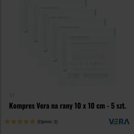
1/1
Kompres Vera na rany 10 x 10 cm - 5 szt.
Ocena:
(Opinie: 2)
100
100
% of