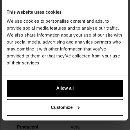
Wymiary: 10 x 10 cm
Waga: 50 g
This website uses cookies
Producent:
Vera, Polska
We use cookies to personalise content and ads, to
provide social media features and to analyse our traffic.
We also share information about your use of our site with
Informacja o producencie i bezpieczeństwo
our social media, advertising and analytics partners who
may combine it with other information that you’ve
provided to them or that they’ve collected from your use
DANE TECHNICZNE
of their services.
Allow all
Więcej
Wartość jednostkowa
5 szt.
informacji
EAN
5907049002321
Customize
Kod producenta
0
Producent
Vera