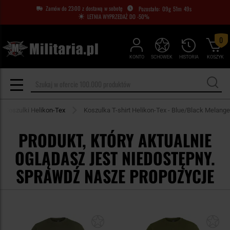
Zamów do 23:00 z dostawą w sobotę
09
g
51
m
48
s
LETNIA WYPRZEDAŻ DO -50%
0
KONTO
SCHOWEK
HISTORIA
KOSZYK
Koszulki Helikon-Tex
Koszulka T-shirt Helikon-Tex - Blue/Black Melange
PRODUKT, KTÓRY AKTUALNIE
OGLĄDASZ JEST NIEDOSTĘPNY.
SPRAWDŹ NASZE PROPOZYCJE