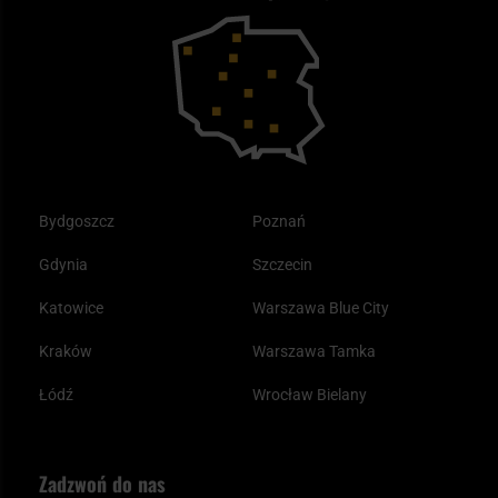
Bushcraft - co to jest i jak zacząć?
Outdoor
Tax Free
Plecak ewakuacyjny preppersa
Odzież
Bydgoszcz
Poznań
Gdynia
Szczecin
Katowice
Warszawa Blue City
Kraków
Warszawa Tamka
Łódź
Wrocław Bielany
Zadzwoń do nas