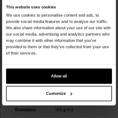
MultiCam, ATACS czy PenCott, zapewniając
This website uses cookies
dopasowanie do różnych warunków
terenowych.
We use cookies to personalise content and ads, to
provide social media features and to analyse our traffic.
We also share information about your use of our site with
DANE TECHNICZNE
our social media, advertising and analytics partners who
may combine it with other information that you’ve
provided to them or that they’ve collected from your use
of their services.
Więcej
Kolor/kamuflaż
Odcienie niebieskiego
informacji
Długość rękawa
Krótki
Allow all
Termoaktywna
Nie
Typ materiału
Naturalny
Customize
Rodzaj rozpięcia
Brak rozpięcia
Gramatura
165 g/m2