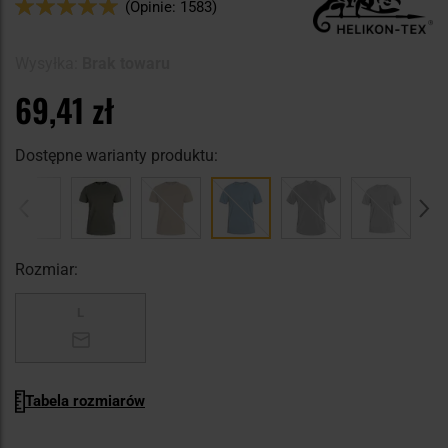
Ocena:
(Opinie: 1583)
98
100
% of
Wysyłka:
Brak towaru
69,41 zł
Dostępne warianty produktu:
Rozmiar:
L
Tabela rozmiarów