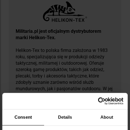
Militaria.pl jest oficjalnym dystrybutorem
marki Helikon-Tex.
Helikon-Tex to polska firma założona w 1983
roku, specjalizująca się w produkcji odzieży
taktycznej, militarnej i outdoorowej. Oferuje
szeroką gamę produktów, takich jak odzież,
plecaki, torby i akcesoria taktyczne, które
zdobyły uznanie zarówno wśród służb
mundurowych, jak i pasjonatów outdooru. W jej
ofercie wyróżniają się linie takie jak: Bushcraft -
dedykowana miłośnikom survivalu, Law
Enforcement - zaprojektowana z myślą o
służbach mundurowych, oraz Range -
Consent
Details
About
stworzona dla strzelców. Helikon-Tex korzysta z
nowoczesnych wzorów kamuflaży, takich jak