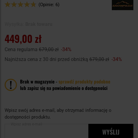
Ocena:
(Opinie: 6)
94
100
% of
Wysyłka:
Brak towaru
449,00 zł
Cena regularna
679,00 zł
-34%
Najniższa cena z 30 dni przed obniżką
679,00 zł
-34%
Brak w magazynie -
sprawdź produkty podobne
lub zapisz się na powiadomienie o dostępności
Wpisz swój adres e-mail, aby otrzymać informację o
dostępności produktu.
Wpisz adres e-mail
WYŚLIJ