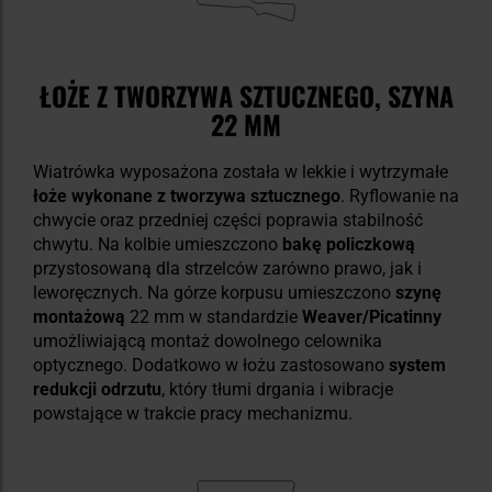
ŁOŻE Z TWORZYWA SZTUCZNEGO, SZYNA
22 MM
Wiatrówka wyposażona została w lekkie i wytrzymałe
łoże wykonane z tworzywa sztucznego
. Ryflowanie na
chwycie oraz przedniej części poprawia stabilność
chwytu. Na kolbie umieszczono
bakę policzkową
przystosowaną dla strzelców zarówno prawo, jak i
leworęcznych. Na górze korpusu umieszczono
szynę
montażową
22 mm w standardzie
Weaver/Picatinny
umożliwiającą montaż dowolnego celownika
optycznego. Dodatkowo w łożu zastosowano
system
redukcji odrzutu
, który tłumi drgania i wibracje
powstające w trakcie pracy mechanizmu.