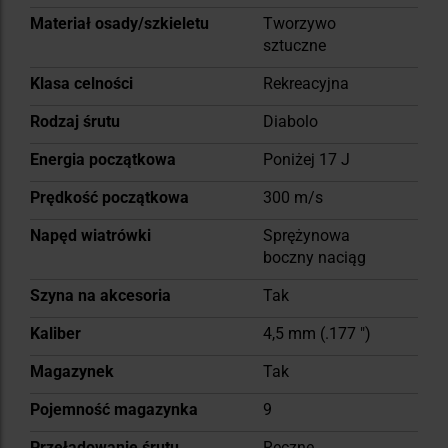
Materiał osady/szkieletu
Tworzywo
sztuczne
Klasa celności
Rekreacyjna
Rodzaj śrutu
Diabolo
Energia początkowa
Poniżej 17 J
Prędkość początkowa
300 m/s
Napęd wiatrówki
Sprężynowa
boczny naciąg
Szyna na akcesoria
Tak
Kaliber
4,5 mm (.177 ")
Magazynek
Tak
Pojemność magazynka
9
Przeładowanie śrutu
Ręczne