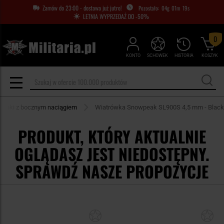
Zamów do 23:00 - dostawa już jutro!
04
g
01
m
19
s
LETNIA WYPRZEDAŻ DO -50%
0
KONTO
SCHOWEK
HISTORIA
KOSZYK
abinki z bocznym naciągiem
Wiatrówka Snowpeak SL900S 4,5 mm - Black
PRODUKT, KTÓRY AKTUALNIE
OGLĄDASZ JEST NIEDOSTĘPNY.
SPRAWDŹ NASZE PROPOZYCJE