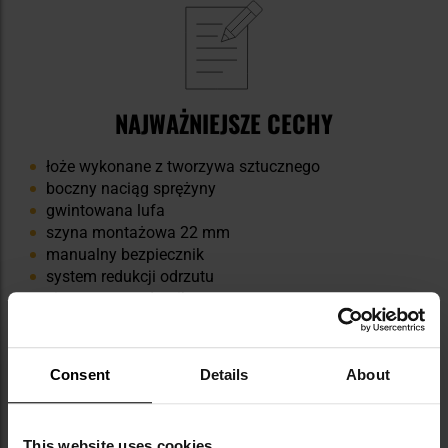
NAJWAŻNIEJSZE CECHY
łoże wykonane z tworzywa sztucznego
boczny naciąg sprężyny
gwintowana lufa
szyna montażowa 22 mm
manualny bezpiecznik
system redukcji odrzutu
zintegrowany tłumik
magazynek na 9 śrucin
Consent
Details
About
This website uses cookies