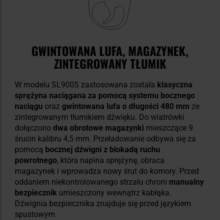
GWINTOWANA LUFA, MAGAZYNEK,
ZINTEGROWANY TŁUMIK
W modelu SL900S zastosowana została
klasyczna
sprężyna naciągana za pomocą systemu bocznego
naciągu
oraz
gwintowana lufa o długości 480 mm
ze
zintegrowanym tłumikiem dźwięku. Do wiatrówki
dołączono
dwa obrotowe magazynki
mieszczące 9
śrucin kalibru 4,5 mm. Przeładowanie odbywa się za
pomocą
bocznej dźwigni z blokadą ruchu
powrotnego
, która napina sprężynę, obraca
magazynek i wprowadza nowy śrut do komory. Przed
oddaniem niekontrolowanego strzału chroni
manualny
bezpiecznik
umieszczony wewnątrz kabłąka.
Dźwignia bezpiecznika znajduje się przed językiem
spustowym.