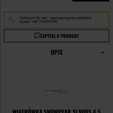
Zadzwoń do nas - zaproponujemy podobny
towar! +48 713474749
ZAPYTAJ O PRODUKT
OPIS
WIATRÓWKA SNOWPEAK SL900S 4,5