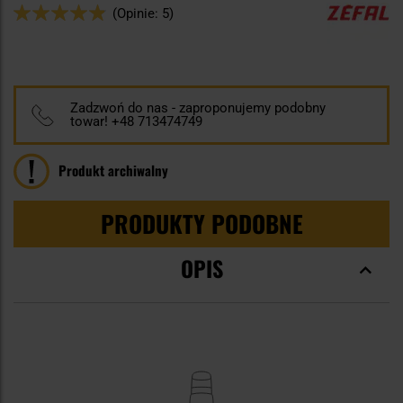
Ocena:
(Opinie: 5)
96
100
% of
Zadzwoń do nas - zaproponujemy podobny
towar! +48 713474749
Produkt archiwalny
PRODUKTY PODOBNE
OPIS