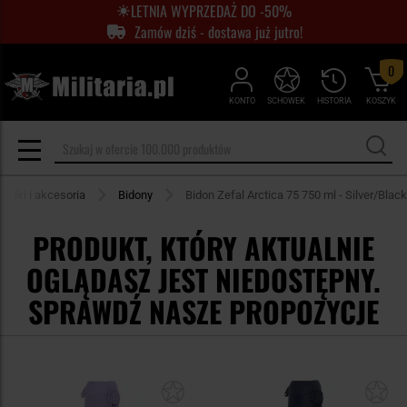
LETNIA WYPRZEDAŻ DO -50%
Zamów dziś - dostawa już jutro!
0
KONTO
SCHOWEK
HISTORIA
KOSZYK
utelki i akcesoria
Bidony
Bidon Zefal Arctica 75 750 ml - Silver/Black
PRODUKT, KTÓRY AKTUALNIE
OGLĄDASZ JEST NIEDOSTĘPNY.
SPRAWDŹ NASZE PROPOZYCJE