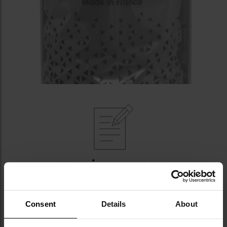
NAJWAŻNIEJSZE CECHY
pojemność 750 ml
wykonany z bezwonnego polipropylenu
Consent
Details
About
nie zawiera szkodliwych toksyn
nadaje się w całości do recyklingu