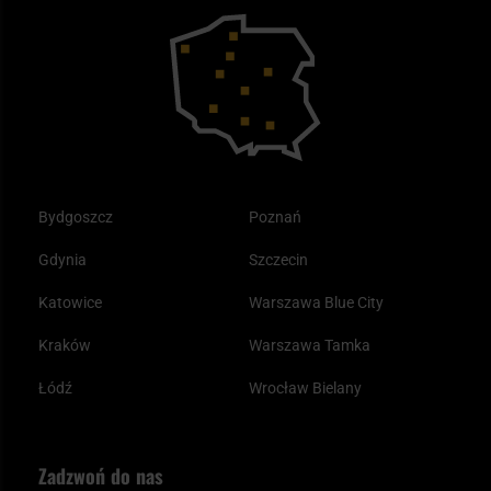
Bushcraft - co to jest i jak zacząć?
Outdoor
Tax Free
Plecak ewakuacyjny preppersa
Odzież
Bydgoszcz
Poznań
Gdynia
Szczecin
Katowice
Warszawa Blue City
Kraków
Warszawa Tamka
Łódź
Wrocław Bielany
Zadzwoń do nas