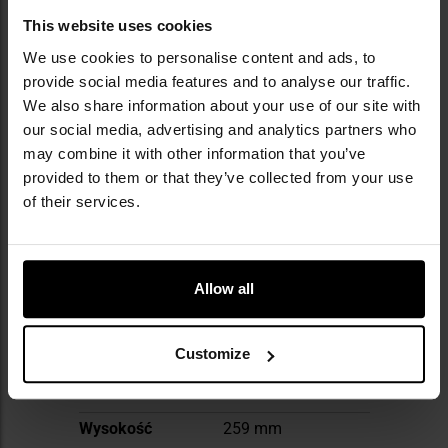
trójwarstwowa konstrukcja
This website uses cookies
nakrętka typu Grip-Cap
We use cookies to personalise content and ads, to
provide social media features and to analyse our traffic.
We also share information about your use of our site with
Informacja o producencie i bezpieczeństwo
our social media, advertising and analytics partners who
may combine it with other information that you’ve
provided to them or that they’ve collected from your use
DANE TECHNICZNE
of their services.
Allow all
Więcej
Waga
135 g
informacji
Pojemność
750 ml
Customize
Materiał
polipropylen
Wysokość
259 mm