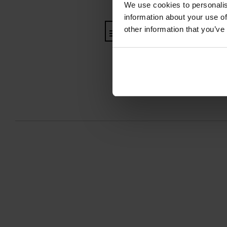
We use cookies to personalis
information about your use of
other information that you’ve
Informacja o producencie i b