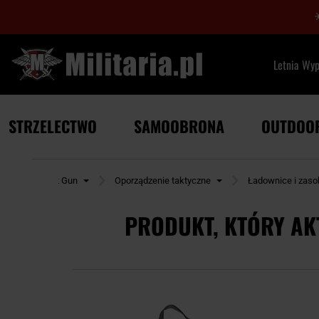
Letnia Wy
STRZELECTWO
SAMOOBRONA
OUTDOO
AirSoft Gun
Oporządzenie taktyczne
Ładownice i zaso
PRODUKT, KTÓRY AK