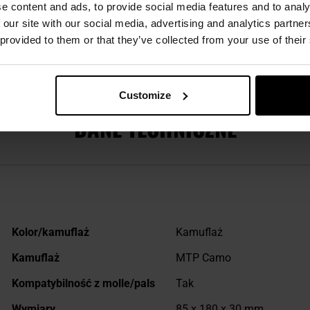
e content and ads, to provide social media features and to analy
 our site with our social media, advertising and analytics partn
 provided to them or that they’ve collected from your use of their
ezpieczeństwo
Customize
DANE TECHNICZNE
Więcej
Kolor/kamuflaż
Kamuflaż
informacji
Kamuflaż
MTP Camo
Kompatybilność z molle/pals
Tak
Wymiary
85 x 180 x 30 mm