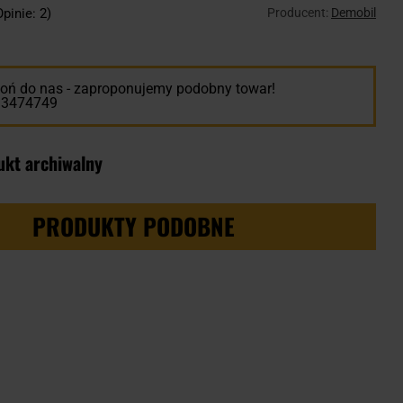
Producent:
Demobil
Opinie: 2)
ń do nas - zaproponujemy podobny towar!
13474749
ukt archiwalny
PRODUKTY PODOBNE