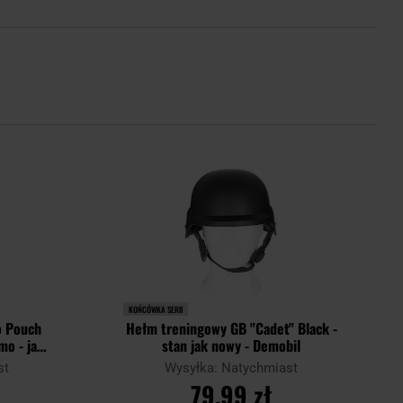
KOŃCÓWKA SERII
o Pouch
Hełm treningowy GB "Cadet" Black -
mo - jak
stan jak nowy - Demobil
st
Wysyłka: Natychmiast
79,99 zł