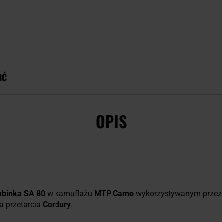
IĆ
OPIS
abinka SA 80
w kamuflażu
MTP Camo
wykorzystywanym przez 
na przetarcia
Cordury
.