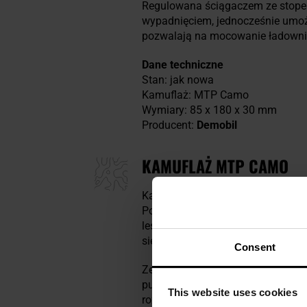
Regulowana ściągaczem ze stop
wypadnięciem, jednocześnie umożl
pozwalają na mocowanie ładownicy
Dane techniczne
Stan: jak nowa
Kamuflaż: MTP Camo
Wymiary: 85 x 180 x 30 mm
Producent:
Demobil
KAMUFLAŻ MTP CAMO
Kamuflaż
MTP (Multi-Terrain Pat
Powstał w oparciu o amerykański
leśne i górskie. Charakteryzuje si
się w zróżnicowanym środowisku 
Consent
Ze względu na swoją uniwersalno
pustynnych i stepowych, ale równie
This website uses cookies
rozpoznawalnych i wszechstronn