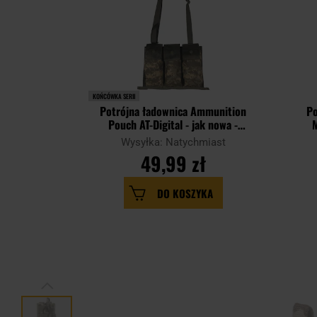
KOŃCÓWKA SERII
Potrójna ładownica Ammunition
Po
Pouch AT-Digital - jak nowa -
M
Demobil
Wysyłka: Natychmiast
49,99 zł
DO KOSZYKA