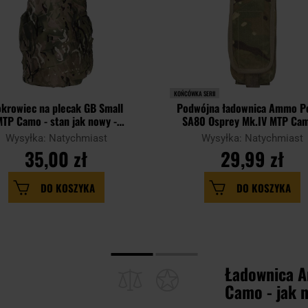
KOŃCÓWKA SERII
krowiec na plecak GB Small
Podwójna ładownica Ammo P
TP Camo - stan jak nowy -
SA80 Osprey Mk.IV MTP Cam
Demobil
jak nowa - Demobil
Wysyłka: Natychmiast
Wysyłka: Natychmiast
35,00 zł
29,99 zł
DO KOSZYKA
DO KOSZYKA
Ładownica 
Camo - jak 