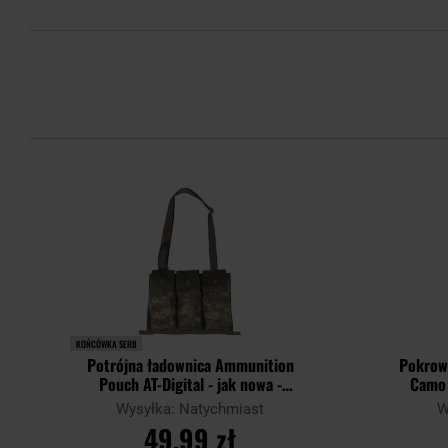
KOŃCÓWKA SERII
Potrójna ładownica Ammunition
Pokrow
Pouch AT-Digital - jak nowa -
Camo 
Demobil
Wysyłka: Natychmiast
W
49,99 zł