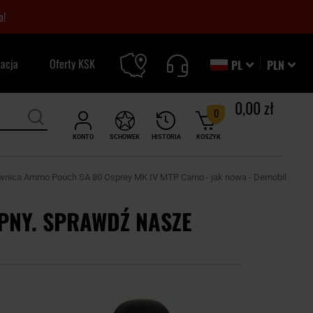
o!
zacja
Oferty KSK
PL
PLN
0,00 zł
0
KONTO
SCHOWEK
HISTORIA
KOSZYK
wnica Ammo Pouch SA 80 Osprey MK IV MTP Camo - jak nowa - Demobil
PNY. SPRAWDŹ NASZE