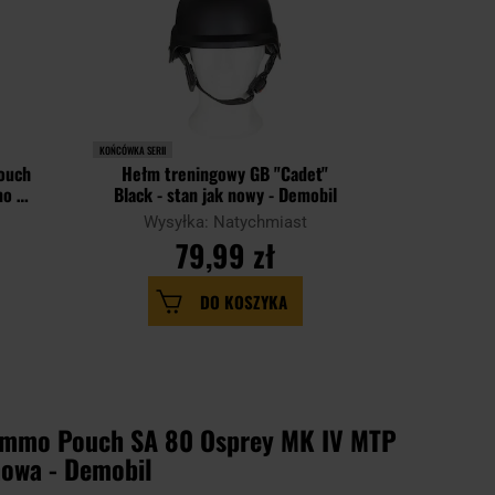
KOŃCÓWKA SERII
ouch
Hełm treningowy GB "Cadet"
Bagnet Ar
o -
Black - stan jak nowy - Demobil
uż
Wysyłka: Natychmiast
Wysy
79,99 zł
2
DO KOSZYKA
Ammo Pouch SA 80 Osprey MK IV MTP
nowa - Demobil