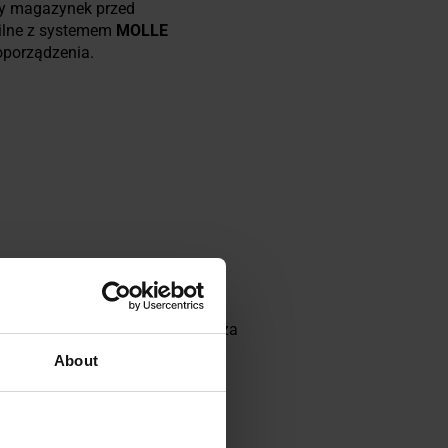
y magazynek przed
ilne z systemem
MOLLE
oporządzenia.
nych jako następca wzoru DPM.
 obszarach od pustyń po tereny
rązu, dzięki czemu dobrze sprawdza
About
ie nie tylko w warunkach
inne. To jeden z najbardziej