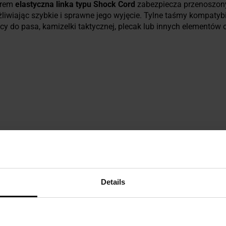
erem
elastyczna linka typu Shock Cord
zabezpiecza przenoszon
iwiając szybkie i sprawne jego wyjęcie. Tylne taśmy kompatyb
 do pasa, kamizelki taktycznej, plecak lub innych elementów 
tern)
został wprowadzony w 2010 roku do Brytyjskich Sił Zbroj
 MultiCam i został dostosowany do warunków występujących na
ę płynnymi przejściami kolorów w odcieniach zieleni, piasku i b
naturalnym.
Details
ść i skuteczność maskowania,
MTP Camo
znajduje zastosowan
ż w lasach Europy, gdzie naturalnie wtapia się w otoczenie rośl
ych współczesnych kamuflaży NATO.