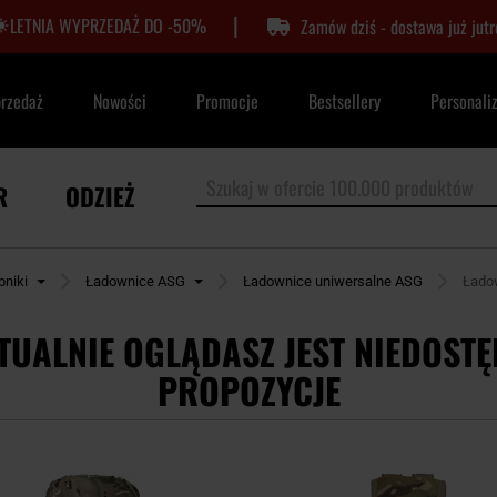
|
LETNIA WYPRZEDAŻ DO -50%
Zamów dziś - dostawa już jutr
przedaż
Nowości
Promocje
Bestsellery
Personali
R
ODZIEŻ
bniki
Ładownice ASG
Ładownice uniwersalne ASG
Łado
TUALNIE OGLĄDASZ JEST NIEDOSTĘ
PROPOZYCJE