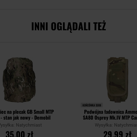
INNI OGLĄDALI TEŻ
KOŃCÓWKA SERII
iec na plecak GB Small MTP
Podwójna ładownica Amm
- stan jak nowy - Demobil
SA80 Osprey Mk.IV MTP Ca
nowa - Demobil
ysyłka: Natychmiast
Wysyłka: Natychmia
35,00 zł
29,99 zł