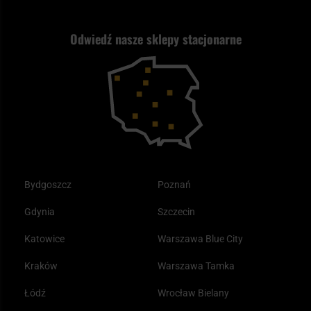
Strzelectwo
Nasz asortyment a prawo
Zwroty
ASG czy wiatrówka - co wybrać?
Odwiedź nasze sklepy stacjonarne
Samoobrona
Kupony i kody rabatowe
Reklamacje i gwarancja
Bushcraft - co to jest i jak zacząć?
Outdoor
Tax Free
Plecak ewakuacyjny preppersa
Odzież
Bydgoszcz
Poznań
Gdynia
Szczecin
Katowice
Warszawa Blue City
Kraków
Warszawa Tamka
Łódź
Wrocław Bielany