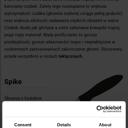
kanciasty czubek. Zalety tego rozwiązania to większa
wytrzymałość czubka (głownia szybciej osiąga pełną grubość)
oraz większa zdolność zadawania ciężkich obrażeń w walce.
Czubek działa jak gilotyna a ostre załamanie krawędzi tnącej
pruje cięty materiał. Wady profilu tanto to gorsza
przebijalność, gorsze właściwości tnące i niepraktyczne w
codziennych zastosowaniach zakończenie głowni. Stosowany
przede wszystkim w nożach
taktycznych
.
Spike
Głownia o kształcie
ostrego, wydłużonego
trójkąta. Charakteryzuje
się bardzo ostrym
Consent
Details
About
czubkiem i minimalnym