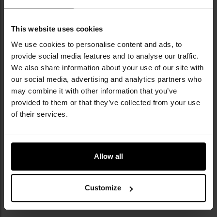
łukiem krawędzi tnącej. Stosuje się ją w niewielkich
nożach
codziennego użytku
.
This website uses cookies
We use cookies to personalise content and ads, to
provide social media features and to analyse our traffic.
Warncliff
We also share information about your use of our site with
our social media, advertising and analytics partners who
may combine it with other information that you’ve
Ostrze przypominające
provided to them or that they’ve collected from your use
kształtem dziób
of their services.
jastrzębia, podobne do
typu
Spike
. Krawędź
tnąca prosta (czasem
nawet wklęsła), grzbiet ostro spadający w kierunku czubka
Allow all
ostrza. Sprawdza się przy
struganiu i precyzyjnym cięciu
.
Znajduje zastosowanie głównie w niewielkich
nożach
Customize
codziennego użytku
.