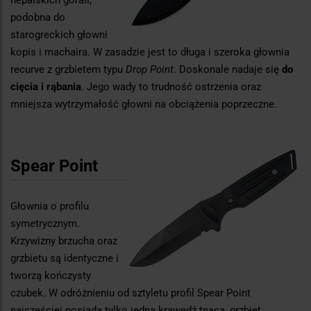
nepalskich górali,
podobna do
starogreckich głowni
kopis i machaira. W zasadzie jest to długa i szeroka głownia
recurve z grzbietem typu
Drop Point
. Doskonale nadaje się
do
cięcia i rąbania
. Jego wady to trudność ostrzenia oraz
mniejsza wytrzymałość głowni na obciążenia poprzeczne.
Spear Point
Głownia o profilu
symetrycznym.
Krzywizny brzucha oraz
grzbietu są identyczne i
tworzą kończysty
czubek. W odróżnieniu od sztyletu profil Spear Point
najczęściej posiada tylko jedną krawędź tnącą, grzbiet