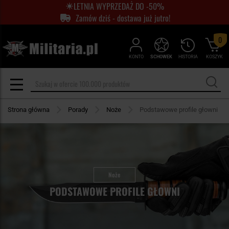
LETNIA WYPRZEDAŻ DO -50%
Zamów dziś - dostawa już jutro!
0
KONTO
SCHOWEK
HISTORIA
KOSZYK
Strona główna
Porady
Noże
Podstawowe profile głowni
Noże
PODSTAWOWE PROFILE GŁOWNI