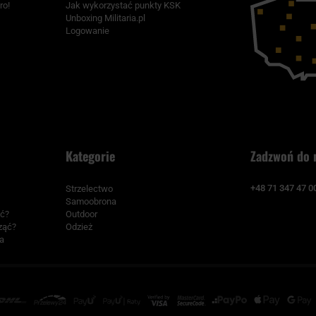
ro!
Jak wykorzystać punkty KSK
Unboxing Militaria.pl
Logowanie
Kategorie
Zadzwoń do 
+48 71 347 47 0
Strzelectwo
Samoobrona
ać?
Outdoor
cząć?
Odzież
a