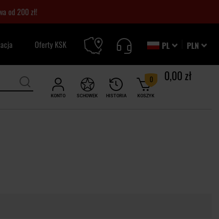
a od 200 zł!
zacja
Oferty KSK
PL
PLN
0,00 zł
0
KONTO
SCHOWEK
HISTORIA
KOSZYK