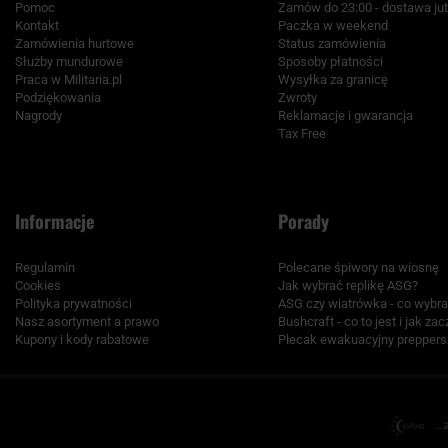
Pomoc
Zamów do 23:00 - dostawa jut
Kontakt
Paczka w weekend
Zamówienia hurtowe
Status zamówienia
Służby mundurowe
Sposoby płatności
Praca w Militaria.pl
Wysyłka za granicę
Podziękowania
Zwroty
Nagrody
Reklamacje i gwarancja
Tax Free
Informacje
Porady
Regulamin
Polecane śpiwory na wiosnę
Cookies
Jak wybrać replikę ASG?
Polityka prywatności
ASG czy wiatrówka - co wybr
Nasz asortyment a prawo
Bushcraft - co to jest i jak za
Kupony i kody rabatowe
Plecak ewakuacyjny preppers