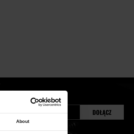
j
DOŁĄCZ
r:
About
prywatności