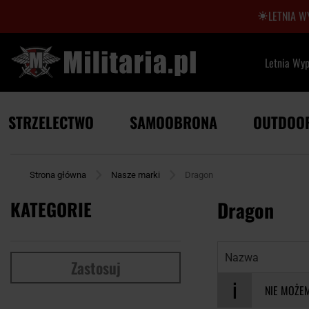
LETNIA W
Letnia Wy
STRZELECTWO
SAMOOBRONA
OUTDOO
Strona główna
Nasze marki
Dragon
KATEGORIE
Dragon
Nazwa:
Zastosuj
NIE MOŻE