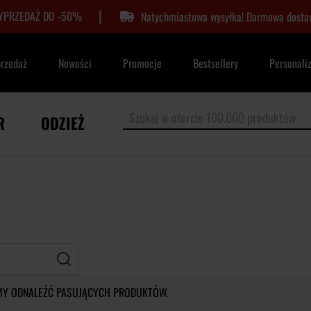
|
YPRZEDAŻ DO -50%
Natychmiastowa wysyłka! Darmowa dostaw
przedaż
Nowości
Promocje
Bestsellery
Personali
R
ODZIEŻ
Filtr
MY ODNALEŹĆ PASUJĄCYCH PRODUKTÓW.