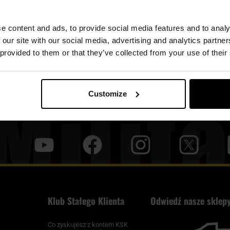
e content and ads, to provide social media features and to analy
 our site with our social media, advertising and analytics partn
 provided to them or that they’ve collected from your use of their
Customize
y
f
i
t
tt
Klub Stałego Klienta
Odwiedź nasze sklepy
Co zyskujesz z kontem KSK