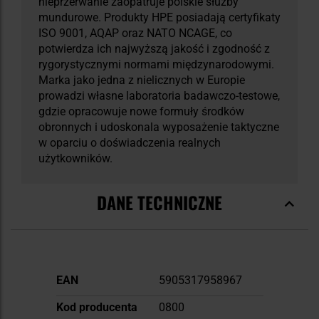
nieprzerwanie zaopatruje polskie służby
mundurowe. Produkty HPE posiadają certyfikaty
ISO 9001, AQAP oraz NATO NCAGE, co
potwierdza ich najwyższą jakość i zgodność z
rygorystycznymi normami międzynarodowymi.
Marka jako jedna z nielicznych w Europie
prowadzi własne laboratoria badawczo-testowe,
gdzie opracowuje nowe formuły środków
obronnych i udoskonala wyposażenie taktyczne
w oparciu o doświadczenia realnych
użytkowników.
DANE TECHNICZNE
Więcej
EAN
5905317958967
informacji
Kod producenta
0800