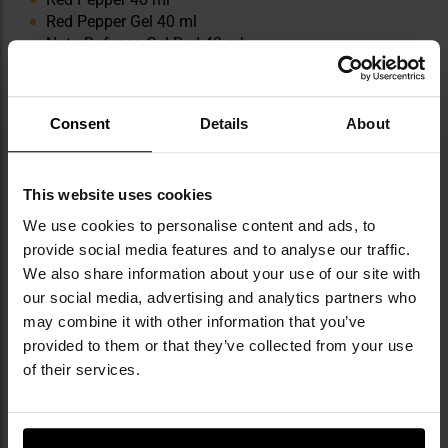
Red Pepper Gel 40 ml
Nato Defense Gel Red 40 ml
Gaz pieprzowy na psy i wilki KKS Protect Anti-Dog
40 ml
Gaz pieprzowy MS K Fog 2 40 ml
Consent
Details
About
Gaz pieprzowy MS Equalizer 2 40 ml
Gaz pieprzowy MS Stoper 2 40 ml
Walther Military 40 ml
This website uses cookies
We use cookies to personalise content and ads, to
provide social media features and to analyse our traffic.
We also share information about your use of our site with
our social media, advertising and analytics partners who
may combine it with other information that you’ve
provided to them or that they’ve collected from your use
NAJWAŻNIEJSZE CECHY
of their services.
wykonana z trwałego nylonu
czarny kolor