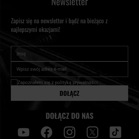
Newsletter
Zapisz się na newsletter i bądź na bieżąco z
najlepszymi okazjami!
Imię
Subskrybuj
nasz
newsletter:
Zapoznałem się z
polityką prywatności
DOŁĄCZ
DOŁĄCZ DO NAS
y
f
i
t
tt