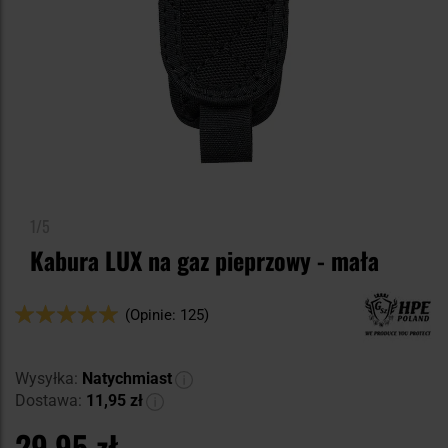
1/5
Kabura LUX na gaz pieprzowy - mała
Ocena:
(Opinie: 125)
100
100
% of
Wysyłka:
Natychmiast
Dostawa:
11,95 zł
29,95 zł