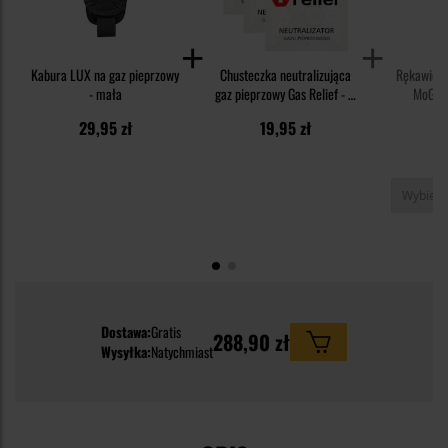
Kabura LUX na gaz pieprzowy
Chusteczka neutralizująca
Rękawice 
- mała
gaz pieprzowy Gas Relief - 3
MoG 2n
szt.
29,95 zł
19,95 zł
23
Dostawa:
Gratis
288,90 zł
Wysyłka:
Natychmiast