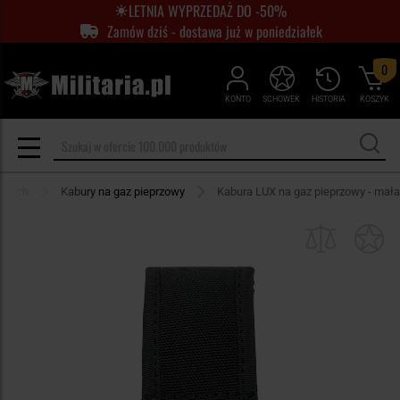
LETNIA WYPRZEDAŻ DO -50%
Zamów dziś - dostawa już w poniedziałek
0
KONTO
SCHOWEK
HISTORIA
KOSZYK
zowych
Kabury na gaz pieprzowy
Kabura LUX na gaz pieprzowy - mała