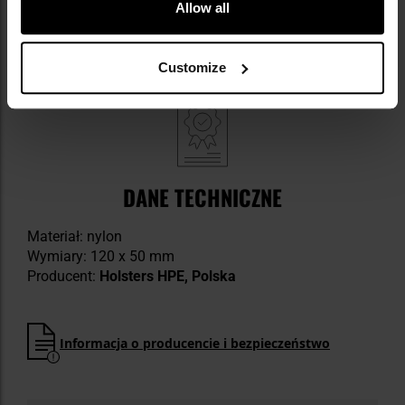
zapięcie na rzep
Allow all
solidna szlufka
Customize
DANE TECHNICZNE
Materiał: nylon
Wymiary: 120 x 50 mm
Producent:
Holsters HPE, Polska
Informacja o producencie i bezpieczeństwo