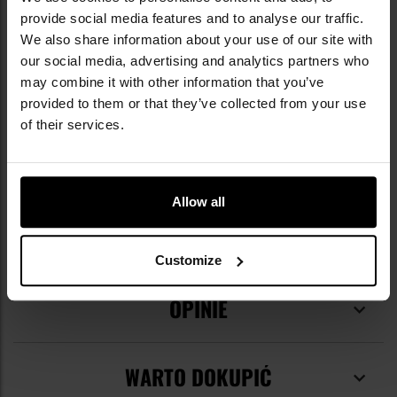
potwierdza jej zaawansowanie technologiczne
provide social media features and to analyse our traffic.
oraz niezawodność.
We also share information about your use of our site with
our social media, advertising and analytics partners who
DANE TECHNICZNE
may combine it with other information that you’ve
provided to them or that they’ve collected from your use
of their services.
Więcej
EAN
8594007493528
informacji
Allow all
Kod producenta
TB-26
Producent
ESP
Customize
OPINIE
WARTO DOKUPIĆ