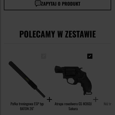
ZAPYTAJ O PRODUKT
POLECAMY W ZESTAWIE
Pałka treningowa ESP typ
Atrapa rewolweru GS M360J
Nóż tren
BATON 26"
Sakura