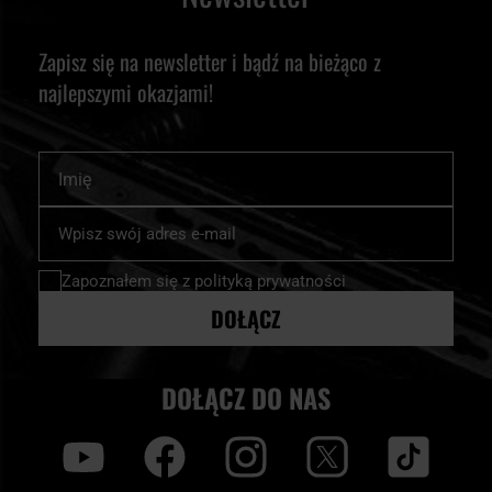
Zapisz się na newsletter i bądź na bieżąco z
najlepszymi okazjami!
Imię
Subskrybuj
nasz
newsletter:
Zapoznałem się z
polityką prywatności
DOŁĄCZ
DOŁĄCZ DO NAS
y
f
i
t
tt