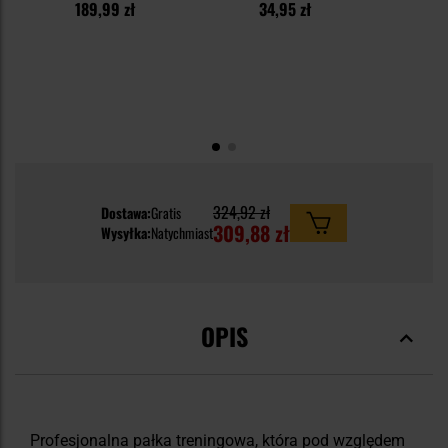
189,99 zł
34,95 zł
3
324,92 zł
Dostawa:
Gratis
309,88 zł
Wysyłka:
Natychmiast
OPIS
Profesjonalna pałka treningowa, która pod względem