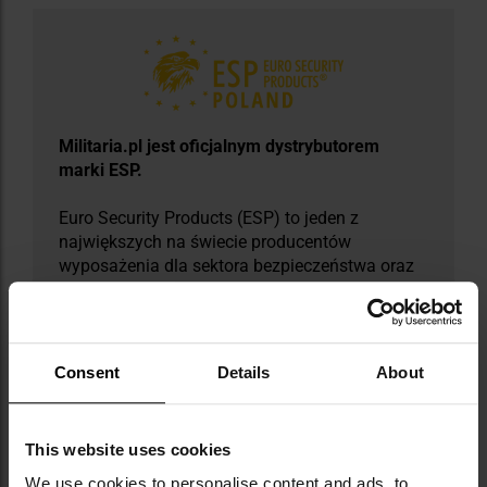
​Militaria.pl jest oficjalnym dystrybutorem
marki ESP.
Euro Security Products (ESP) to jeden z
największych na świecie producentów
wyposażenia dla sektora bezpieczeństwa oraz
policji. Firma działa od 1992 roku i specjalizuje
się w tworzeniu profesjonalnego sprzętu,
takiego jak pałki teleskopowe, kajdanki,
paralizatory, latarki taktyczne, noże ratownicze
Consent
Details
About
czy lustra inspekcyjne. ESP jest szczególnie
znana z produkcji jednych z najlepszych pałek
teleskopowych, używanych przez służby
This website uses cookies
mundurowe niemal z całej Europy. Firma ma
certyfikat ISO 9001 i liczne patenty, co
We use cookies to personalise content and ads, to