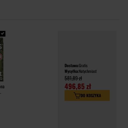
Dostawa:
Gratis
Wysyłka:
Natychmiast
581,89 zł
496,85 zł
ona
DO KOSZYKA
la