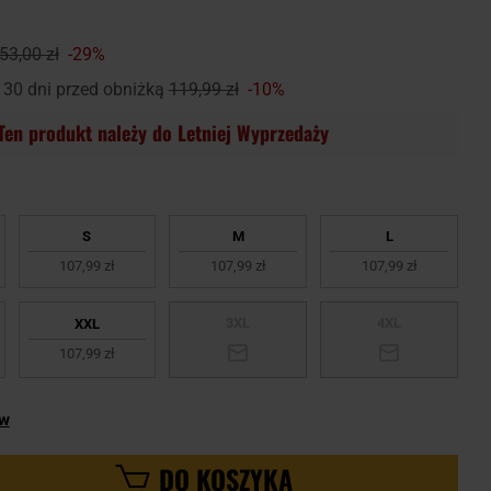
53,00 zł
-29%
 30 dni przed obniżką
119,99 zł
-10%
Ten produkt należy do Letniej Wyprzedaży
S
M
L
107,99 zł
107,99 zł
107,99 zł
3XL
4XL
XXL
107,99 zł
ów
DO KOSZYKA