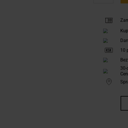
Zam
Kup
Dar
10
p
Bez
30-
Cen
Spr