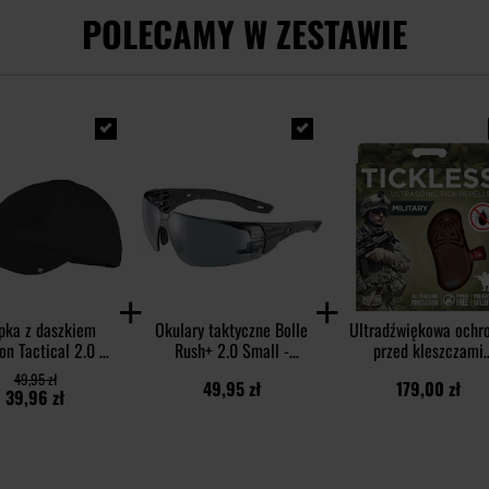
POLECAMY W ZESTAWIE
pka z daszkiem
Okulary taktyczne Bolle
Ultradźwiękowa ochr
on Tactical 2.0 BB
Rush+ 2.0 Small -
przed kleszczami
Stop Cap - Black
Grey/Smoke
TickLess Military - d
49,95 zł
49,95 zł
179,00 zł
ludzi - Brown
39,96 zł