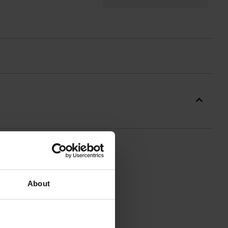
 3 SZT.
About
ramaturze 150 g/m2
. Koszulki