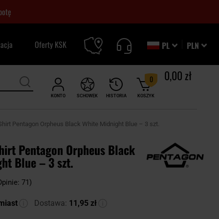
botę
zacja
Oferty KSK
PL
PLN
0,00 zł
0
KONTO
SCHOWEK
HISTORIA
KOSZYK
Shirt Pentagon Orpheus Black White Midnight Blue – 3 szt.
Shirt Pentagon Orpheus Black
ht Blue – 3 szt.
Opinie: 71)
miast
Dostawa:
11,95 zł