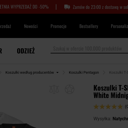
|
LETNIA WYPRZEDAŻ DO -50%
Zamów do 23:00 z dostawą w so
przedaż
Nowości
Promocje
Bestsellery
Personali
R
ODZIEŻ
Koszulki według producentów
Koszulki Pentagon
Koszulki T-
Koszulki T-
White Midnig
Ocena:
(
96
100
% of
Wysyłka:
Natych