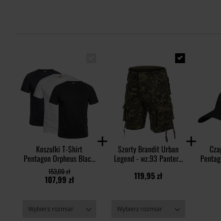
Koszulki T-Shirt
Szorty Brandit Urban
Cza
Pentagon Orpheus Black
Legend - wz.93 Pantera
Pentag
White Midnight Blue – 3
PL Woodland
Rip-
153,00 zł
119,95 zł
szt.
107,99 zł