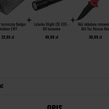
 termiczny Badger
Latarka Olight I3E EOS -
Nóż składany ratowni
Outdoor EWT
90 lumenów
Mil-Tec Rescue Re
22,95 zł
49,99 zł
39,99 zł
IĆ
OPIS