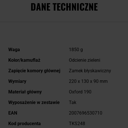
DANE TECHNICZNE
Więcej
Waga
1850 g
informacji
Kolor/kamuflaż
Odcienie zieleni
Zapięcie komory głównej
Zamek błyskawiczny
Wymiary
220 x 130 x 90 mm
Materiał główny
Oxford 190
Wyposażenie w zestawie
Tak
EAN
2007696530710
Kod producenta
TKS248