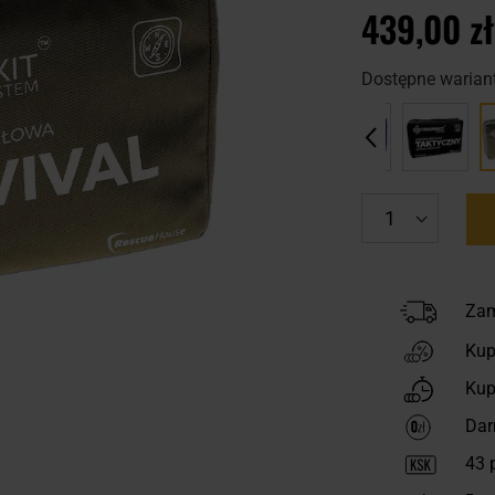
439,00 zł
Dostępne wariant
Zam
Kup
Kup
Dar
43
p