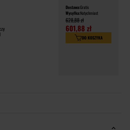
Dostawa:
Gratis
Wysyłka:
Natychmiast
628,88 zł
601,88 zł
czy
d
DO KOSZYKA