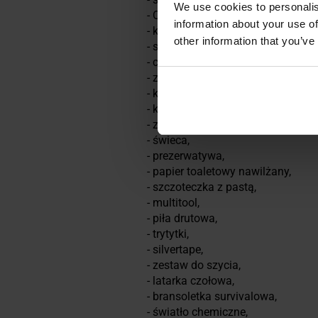
We use cookies to personalis
- Octenisan,
information about your use of
- kuchenka tabletkowa,
other information that you’ve
- saszetki kawy,
- cukierki kawowe,
- zestaw wędkarski,
- kubek składany,
- krzesiwo,
- zapalniczka,
- świeca,
- prezerwatywa,
- papier toaletowy nawilżany,
- szczoteczka z pastą,
- multitool,
- piła drutowa,
- trytytki,
- silvertape,
- zestaw do szycia,
- latarka czołowa,
- bransoletka survivalowa,
- światło chemiczne,