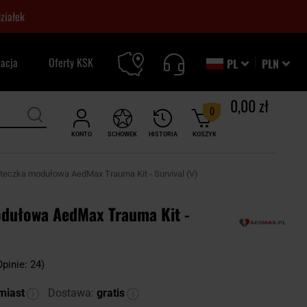
ziałek
zacja
Oferty KSK
PL
PLN
0,00 zł
0
KONTO
SCHOWEK
HISTORIA
KOSZYK
teczka modułowa AedMax Trauma Kit - Survival (V)
dułowa AedMax Trauma Kit -
Opinie: 24)
miast
Dostawa:
gratis