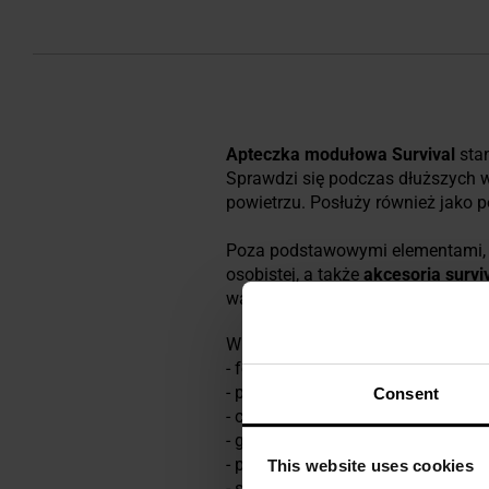
Apteczka modułowa Survival
stan
Sprawdzi się podczas dłuższych 
powietrzu. Posłuży również
jako 
Poza podstawowymi elementami, kt
osobistej, a także
akcesoria survi
warunkach.
W zestawie
Survival
znajdują się:
- folia NRC
- plastry,
Consent
- chusteczki do dezynfekcji,
- gaziki,
- plaster na pęcherze,
This website uses cookies
- sól fizjologiczna,