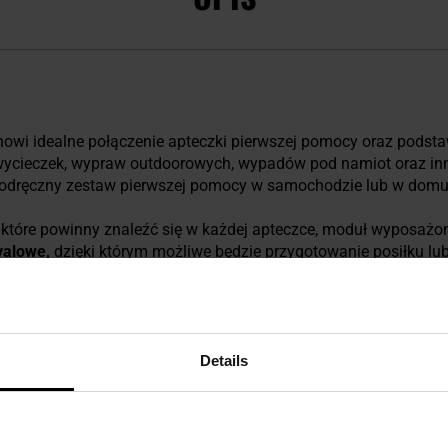
owi idealne połączenie apteczki pierwszej pomocy oraz pods
wycieczek, wypraw outdoorowych, wypadów pod namiot oraz in
podręczny zestaw pierwszej pomocy w samochodzie lub w dom
óre powinny znaleźć się w każdej apteczce, moduł wyposażony
valowe,
dzięki którym możliwe będzie przygotowanie posiłku lub
Details