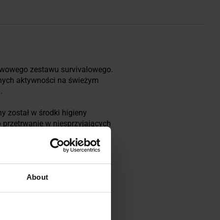
tawowego zestawu survivalowego.
nych aktywności na świeżym
u.
 został w środki higieny
 przetrwanie w niesprzyjających
About