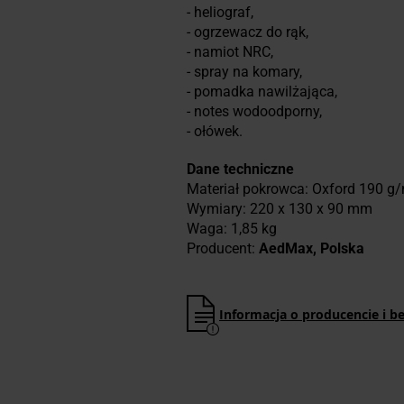
- heliograf,
- ogrzewacz do rąk,
- namiot NRC,
- spray na komary,
- pomadka nawilżająca,
- notes wodoodporny,
- ołówek.
Dane techniczne
Materiał pokrowca: Oxford 190 g
Wymiary: 220 x 130 x 90 mm
Waga: 1,85 kg
Producent:
AedMax, Polska
Informacja o producencie i b