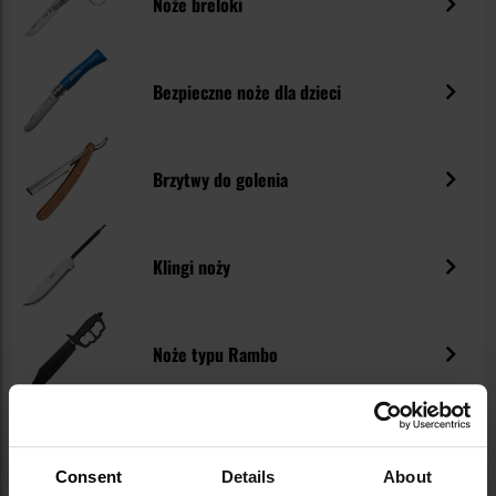
Noże breloki
Bezpieczne noże dla dzieci
Brzytwy do golenia
Klingi noży
Noże typu Rambo
Noże Counter Strike
Consent
Details
About