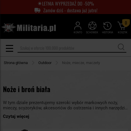
LETNIA WYPRZEDAŻ DO -50%
Zamów dziś - dostawa już jutro!
0
KONTO
SCHOWEK
HISTORIA
KOSZYK
Strona główna
Outdoor
Noże, miecze, maczety
Noże i broń biała
W tym dziale prezentujemy szeroki wybór markowych noży,
mieczy, scyzoryków, akcesoriów do ostrzenia i innych narzędzi
tnących, które mogą przydać się podczas wyprawy w góry,
Czytaj więcej
biwakowania w lesie, jak i na co dzień np. w pracy.
Różnorodność stylistyki, funkcjonalności oraz szerokie
zróżnicowanie cen sprawiają, że w naszym sklepie każdy