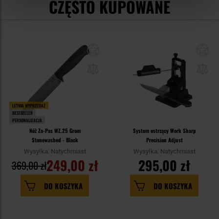
CZĘSTO KUPOWANE
LETNIA WYPRZEDAŻ
BESTSELLER
PERSONALIZACJA
Nóż Za-Pas WZ.25 Grom
System ostrzący Work Sharp
Stonewashed - Black
Precision Adjust
Wysyłka: Natychmiast
Wysyłka: Natychmiast
249,00 zł
295,00 zł
369,00 zł
DO KOSZYKA
DO KOSZYKA