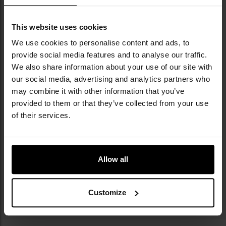
Noże typu finka
This website uses cookies
We use cookies to personalise content and ads, to
Maczety treningowe
provide social media features and to analyse our traffic.
We also share information about your use of our site with
our social media, advertising and analytics partners who
may combine it with other information that you’ve
Włócznie
provided to them or that they’ve collected from your use
of their services.
Akcesoria do noży
Allow all
Noże wędkarskie
Customize