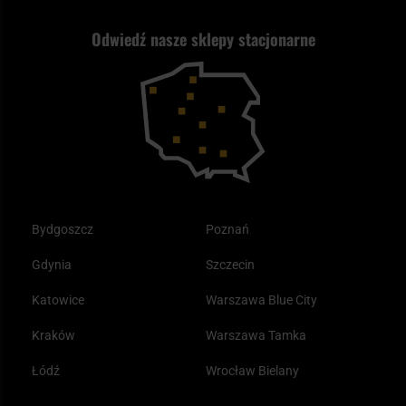
Strzelectwo
Nasz asortyment a prawo
Zwroty
ASG czy wiatrówka - co wybrać?
Odwiedź nasze sklepy stacjonarne
Samoobrona
Kupony i kody rabatowe
Reklamacje i gwarancja
Bushcraft - co to jest i jak zacząć?
Outdoor
Tax Free
Plecak ewakuacyjny preppersa
Odzież
Bydgoszcz
Poznań
Gdynia
Szczecin
Katowice
Warszawa Blue City
Kraków
Warszawa Tamka
Łódź
Wrocław Bielany